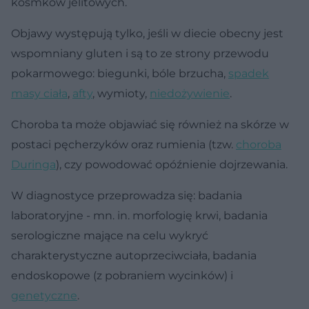
kosmków jelitowych.
Objawy występują tylko, jeśli w diecie obecny jest
wspomniany gluten i są to ze strony przewodu
pokarmowego: biegunki, bóle brzucha,
spadek
masy ciała
,
afty
, wymioty,
niedożywienie
.
Choroba ta może objawiać się również na skórze w
postaci pęcherzyków oraz rumienia (tzw.
choroba
Duringa
), czy powodować opóźnienie dojrzewania.
W diagnostyce przeprowadza się: badania
laboratoryjne - mn. in. morfologię krwi, badania
serologiczne mające na celu wykryć
charakterystyczne autoprzeciwciała, badania
endoskopowe (z pobraniem wycinków) i
genetyczne
.