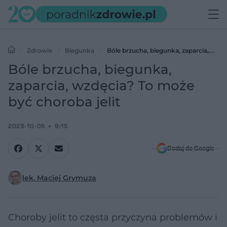
Zdrowie
Biegunka
Bóle brzucha, biegunka, zaparcia,
wzdęcia? To może być choroba jelit
Bóle brzucha, biegunka,
zaparcia, wzdęcia? To może
być choroba jelit
2023-10-05
9:15
Dodaj do Google
lek. Maciej Grymuza
Choroby jelit to częsta przyczyna problemów i