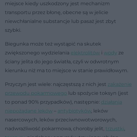
miejsce kiedy uszkodzony jest mechanizm
transportu przez błonę, obecne są w jelicie
niewchłanialne substancje lub pasaż jest zbyt
szybki.
Biegunka może też wystąpić na skutek
zwiększonego wydzielania
elektrolitów
i
wody
ze
ściany jelita do jego światła, czyli w odwrotnym
kierunku niż ma to miejsce w stanie prawidłowym.
Przyczyn jest wiele: najczęstszą z nich jest
zakażenie
przewodu pokarmowego
lub spożycie toksyn (jest
to ponad 90% przypadków), następnie:
działania
niepożądane leków
–
antybiotyków
, leków
nasercowych, leków przeciwnowotworowych,
nadwrażliwość pokarmowa, choroby jelit,
trzustki
,