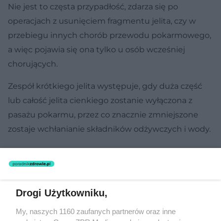
Nie jest to częsta przypadłość, zdarza się po
operacjach z usunięciem fragmentu jelita, czy w
przebiegu innych chorób przewodu pokarmowego,
a więc pojawia się ona tylko u osób wcześniej
chorujących.
Zespół krótkiego jelita występuje, gdy duża część
lub całość jelita cienkiego zostanie wyłączona z
pasażu pokarmu, przez co znacznie zmniejszone
zostaje wchłanianie składników odżywczych i wody.
Powoduje to niewydolność jelit - odżywianie
naturalne jest niewystarczające do utrzymania
stanu zdrowia, pomimo dostarczania
Drogi Użytkowniku,
pełnowartościowej diety.
My, naszych 1160 zaufanych partnerów oraz inne
Objawy są długotrwałe i należą do nich: biegunka,