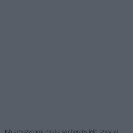
Ich przyczynami rzadko są choroby jelit, częściej