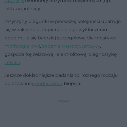
tarczycy
, niedobory enzymów trawiennych (np.
laktazy), infekcje.
Przyczyny biegunki w pierwszej kolejności upatruje
się w zakażeniu, dopiero po jego wykluczeniu
podejmuje się bardziej szczegółową diagnostykę:
morfologię krwi
,
badania wątroby
,
tarczycy
,
gospodarkę żelazową i elektrolitową, diagnostykę
celiakii
.
Jeszcze dokładniejsze badania to: różnego rodzaju
obrazowanie,
endoskopia
, biopsja.