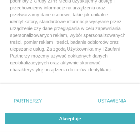
podmioty z Grupy ZPR Media uzyskujemy dostęp i
odwodnienie
, niedożywienie i wyniszczenie,
przechowujemy informacje na urządzeniu oraz
przetwarzamy dane osobowe, takie jak unikalne
niedobory składników mineralnych i pierwiastków.
identyfikatory, standardowe informacje wysyłane przez
urządzenie czy dane przeglądania w celu zapewniania
spersonalizowanych reklam, wybór spersonalizowanych
treści, pomiar reklam i treści, badanie odbiorców oraz
ulepszanie usług. Za zgodą Użytkownika my i Zaufani
Partnerzy możemy używać dokładnych danych
geolokalizacyjnych oraz aktywnie skanować
charakterystykę urządzenia do celów identyfikacji.
Ponieważ cenimy Twoją prywatność, prosimy o zgodę na
korzystanie z tych technologii poprzez kliknięcie
„Akceptuję”. Zgoda jest dobrowolna i zawsze możesz ją
zmienić/wycofać klikając przycisk ustawień prywatności
PARTNERZY
USTAWIENIA
znajdujący się w lewym dolnym rogu strony
. Niektóre
rodzaje przetwarzania danych nie wymagają zgody
Akceptuję
użytkownika, ale masz prawo sprzeciwić się takiemu
przetwarzaniu. Preferencje będą miały zastosowanie tylko
na tej witrynie.