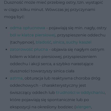
Duszność może mieć przebieg ostry, tzn. wystąpić
w ciągu kilku minut. Wówczas jej przyczynami
mogą być:
odma opłucnowa
- pojawiają się min. nagły, ostry
ból w klatce piersiowej
, przyspieszenie oddechu
(tachypnoe),
bladość
,
sinica
,
suchy kaszel
zatorowość płucna
- objawia się nagłym ostrym
bólem w klatce piersiowej, przyspieszeniem
oddechu i akcji serca, a szybko narastające
duszności towarzyszy sinica ciała
astma
, obturacja lub reaktywna choroba dróg
oddechowych - charakterystyczny jest
świszczący oddech lub
trudności w oddychaniu
,
które pojawiają się spontanicznie lub po
ekspozycji na określony bodziec (
alergen
,