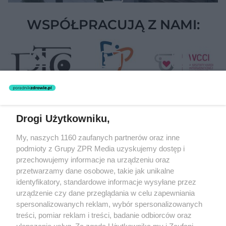
WSPÓŁPRACUJĄ Z NAMI:
Drogi Użytkowniku,
Żaden utwór zamieszczony w serwisie nie może być powielany i
My, naszych 1160 zaufanych partnerów oraz inne
rozpowszechniany lub dalej rozpowszechniany w jakikolwiek sposób
(w tym także elektroniczny lub mechaniczny) na jakimkolwiek polu
podmioty z Grupy ZPR Media uzyskujemy dostęp i
eksploatacji w jakiejkolwiek formie, włącznie z umieszczaniem w
przechowujemy informacje na urządzeniu oraz
Internecie bez pisemnej zgody właściciela praw. Jakiekolwiek użycie
przetwarzamy dane osobowe, takie jak unikalne
lub wykorzystanie utworów w całości lub w części z naruszeniem
prawa, tzn. bez właściwej zgody, jest zabronione pod groźbą kary i
identyfikatory, standardowe informacje wysyłane przez
może być ścigane prawnie.
urządzenie czy dane przeglądania w celu zapewniania
spersonalizowanych reklam, wybór spersonalizowanych
treści, pomiar reklam i treści, badanie odbiorców oraz