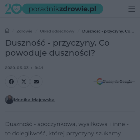
Zdrowie
Układ oddechowy
Duszność - przyczyny. Co
powoduje duszności?
Duszność - przyczyny. Co
powoduje duszności?
2020-03-03
9:41
Dodaj do Google
Monika Majewska
Duszność - spoczynkowa, wysiłkowa i inne -
to dolegliwość, której przyczyny szukamy