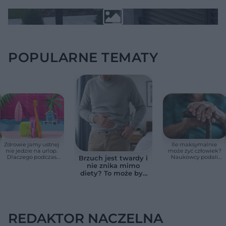
POPULARNE TEMATY
Zdrowie jamy ustnej
Ile maksymalnie
nie jedzie na urlop.
może żyć człowiek?
Dlaczego podczas
Naukowcy podali
Brzuch jest twardy i
wakacji nie warto
zaskakującą liczbę
nie znika mimo
zapominać o
diety? To może być
przestrzeniach
wodobrzusze, nie
międzyzębowych?
zwykłe wzdęcia
REDAKTOR NACZELNA