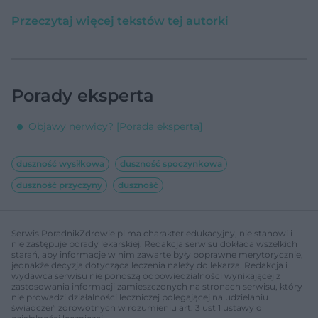
Przeczytaj więcej tekstów tej autorki
Porady eksperta
Objawy nerwicy? [Porada eksperta]
duszność wysiłkowa
duszność spoczynkowa
duszność przyczyny
duszność
Serwis PoradnikZdrowie.pl ma charakter edukacyjny, nie stanowi i
nie zastępuje porady lekarskiej. Redakcja serwisu dokłada wszelkich
starań, aby informacje w nim zawarte były poprawne merytorycznie,
jednakże decyzja dotycząca leczenia należy do lekarza. Redakcja i
wydawca serwisu nie ponoszą odpowiedzialności wynikającej z
zastosowania informacji zamieszczonych na stronach serwisu, który
nie prowadzi działalności leczniczej polegającej na udzielaniu
świadczeń zdrowotnych w rozumieniu art. 3 ust 1 ustawy o