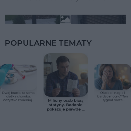
POPULARNE TEMATY
Dwaj bracia, ta sama
Oko boli nagle i
ciężka choroba.
bardzo mocno? Ten
Wszystko zmieniają
sygnał może
Miliony osób biorą
jedne urodziny
oznaczać utratę
statyny. Badanie
wzroku w kilka
pokazuje prawdę o
godzin
skutkach
ubocznych