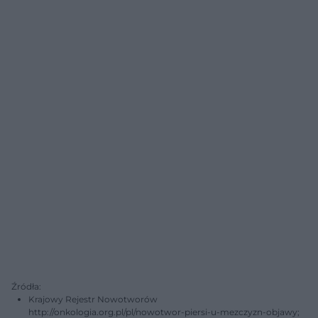
Źródła:
Krajowy Rejestr Nowotworów
http://onkologia.org.pl/pl/nowotwor-piersi-u-mezczyzn-objawy;