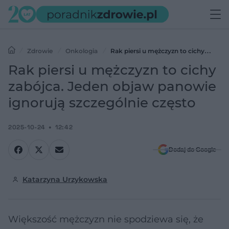
Zdrowie
Onkologia
Rak piersi u mężczyzn to cichy
zabójca. Jeden objaw panowie ignorują szczególnie często
Rak piersi u mężczyzn to cichy
zabójca. Jeden objaw panowie
ignorują szczególnie często
2025-10-24
12:42
Dodaj do Google
Katarzyna Urzykowska
Większość mężczyzn nie spodziewa się, że