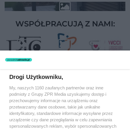
WSPÓŁPRACUJĄ Z NAMI:
Drogi Użytkowniku,
Żaden utwór zamieszczony w serwisie nie może być powielany i
My, naszych 1160 zaufanych partnerów oraz inne
rozpowszechniany lub dalej rozpowszechniany w jakikolwiek sposób
podmioty z Grupy ZPR Media uzyskujemy dostęp i
(w tym także elektroniczny lub mechaniczny) na jakimkolwiek polu
eksploatacji w jakiejkolwiek formie, włącznie z umieszczaniem w
przechowujemy informacje na urządzeniu oraz
Internecie bez pisemnej zgody właściciela praw. Jakiekolwiek użycie
przetwarzamy dane osobowe, takie jak unikalne
lub wykorzystanie utworów w całości lub w części z naruszeniem
identyfikatory, standardowe informacje wysyłane przez
prawa, tzn. bez właściwej zgody, jest zabronione pod groźbą kary i
może być ścigane prawnie.
urządzenie czy dane przeglądania w celu zapewniania
spersonalizowanych reklam, wybór spersonalizowanych