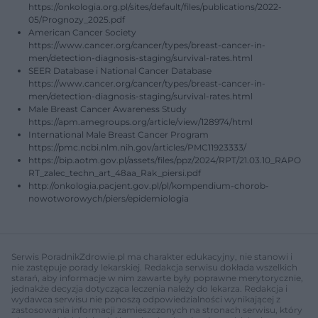
https://onkologia.org.pl/sites/default/files/publications/2022-
05/Prognozy_2025.pdf
American Cancer Society
https://www.cancer.org/cancer/types/breast-cancer-in-
men/detection-diagnosis-staging/survival-rates.html
SEER Database i National Cancer Database
https://www.cancer.org/cancer/types/breast-cancer-in-
men/detection-diagnosis-staging/survival-rates.html
Male Breast Cancer Awareness Study
https://apm.amegroups.org/article/view/128974/html
International Male Breast Cancer Program
https://pmc.ncbi.nlm.nih.gov/articles/PMC11923333/
https://bip.aotm.gov.pl/assets/files/ppz/2024/RPT/21.03.10_RAPO
RT_zalec_techn_art_48aa_Rak_piersi.pdf
http://onkologia.pacjent.gov.pl/pl/kompendium-chorob-
nowotworowych/piers/epidemiologia
Serwis PoradnikZdrowie.pl ma charakter edukacyjny, nie stanowi i
nie zastępuje porady lekarskiej. Redakcja serwisu dokłada wszelkich
starań, aby informacje w nim zawarte były poprawne merytorycznie,
jednakże decyzja dotycząca leczenia należy do lekarza. Redakcja i
wydawca serwisu nie ponoszą odpowiedzialności wynikającej z
zastosowania informacji zamieszczonych na stronach serwisu, który