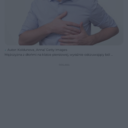
Autor: Koldunova_Anna/ Getty Images
Mężczyzna z dłońmi na klatce piersiowej, wyraźnie odczuwający ból w
okolicy piersi, z wyrazem cierpienia na twarzy. Ta grafika symbolizuje
alarmujące objawy raka piersi u mężczyzn, o których przeczytasz
więcej na Poradnik Zdrowie.