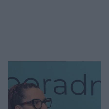
Cyfrowy bliźniak i koniec pomyłek
lekowych. Rewolucja w polskiej
medycynie staje się faktem.