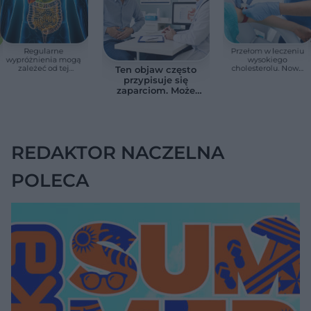
Regularne
Przełom w leczeniu
wypróżnienia mogą
wysokiego
zależeć od tej
cholesterolu. Nowa
Ten objaw często
witaminy. Odkrycie
terapia zmniejszyła
przypisuje się
zaskoczyło
LDL o ponad połowę
zaparciom. Może
naukowców
jednak wskazywać
na chorobę jelita
REDAKTOR NACZELNA
POLECA