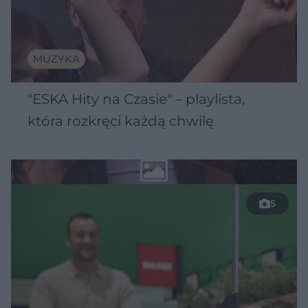
MUZYKA
"ESKA Hity na Czasie" – playlista,
która rozkręci każdą chwilę
5