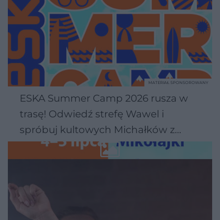
leków.
Innowacje w medycynie oparte na AI nie tylko zwiększają
skuteczność leczenia, ale także podnoszą bezpieczeństwo pacjentów
i efektywność pracy personelu medycznego. Portal
poradnikzdrowie.pl prezentuje najnowsze informacje, badania i
przykłady zastosowań AI w medycynie, wspierając zarówno
profesjonalistów, jak i pacjentów w poznawaniu nowoczesnych
technologii medycznych.
MATERIAŁ SPONSOROWANY
ESKA Summer Camp 2026 rusza w
trasę! Odwiedź strefę Wawel i
spróbuj kultowych Michałków z
Wawelu