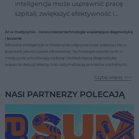
inteligencja może usprawnić pracę
szpitali, zwiększyć efektywność i
bezpieczeństwo danych?
AI w medycynie – nowoczesne technologie wspierające diagnostykę
i leczenie
Sztuczna inteligencja w medycynie odgrywa coraz większą rolę w
poprawie jakości opieki zdrowotnej. Technologie oparte na AI w
medycynie umożliwiają szybszą i dokładniejszą diagnostykę,
wsparcie decyzji lekarzy oraz optymalizację procesów szpitalnych.
Dzięki analizie dużych zbiorów danych i uczeniu maszynowemu,
Czytaj więcej
innowacje te pomagają wykrywać choroby we wczesnym stadium,
W ramach zastosowań sztucznej inteligencji w medycynie wyróżnić
przewidywać ryzyko powikłań oraz personalizować leczenie.
można m.in.:
NASI PARTNERZY POLECAJĄ
systemy wspierające diagnostykę obrazową (np. analiza zdjęć
RTG czy MRI),
algorytmy prognozujące przebieg chorób i reakcję na leczenie,
narzędzia do monitorowania pacjentów i analizy danych w
czasie rzeczywistym,
wspomaganie badań klinicznych i opracowywania nowych