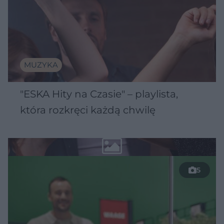
MUZYKA
"ESKA Hity na Czasie" – playlista,
która rozkręci każdą chwilę
5