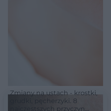
Zmiany na ustach - krostki,
grudki, pęcherzyki. 8
najczęstszych przyczyn