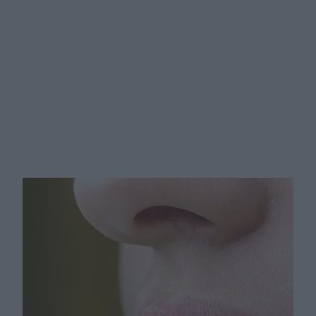
Nawracająca opryszczka – jak sobie
z nią radzić?