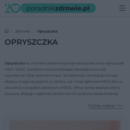
Zdrowie
Opryszczka
OPRYSZCZKA
Opryszczka
to choroba zakaźna wywoływana przez wirus opryszczki
HSV1 i HSV2. Zarażenie może przebiegać bezobjawowo lub
wywoływać silne, skórne zmiany. W zależności od rodzaju wirusa
objawy mogą się pojawić w okolicy ust i nosa (głównie HSV1) albo w
otoczeniu narządów płciowych (HSV2). Wirus wnika poprzez błony
śluzowe, dlatego najłatwiej zarazić się nim podczas bezpośredniej
styczności z drugą osobą, np. pocałunku lub kontaktu seksualnego.
Czytaj więcej