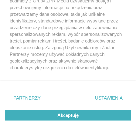
podmioty z Grupy ZPR Media uzyskujemy dostęp i
przechowujemy informacje na urządzeniu oraz
przetwarzamy dane osobowe, takie jak unikalne
identyfikatory, standardowe informacje wysyłane przez
urządzenie czy dane przeglądania w celu zapewniania
spersonalizowanych reklam, wybór spersonalizowanych
treści, pomiar reklam i treści, badanie odbiorców oraz
MATERIAŁ SPONSOROWANY
ulepszanie usług. Za zgodą Użytkownika my i Zaufani
Beninca. Najszybsza, bezpieczna i
Partnerzy możemy używać dokładnych danych
nowoczesna automatyka do bram
geolokalizacyjnych oraz aktywnie skanować
charakterystykę urządzenia do celów identyfikacji.
Ponieważ cenimy Twoją prywatność, prosimy o zgodę na
korzystanie z tych technologii poprzez kliknięcie
„Akceptuję”. Zgoda jest dobrowolna i zawsze możesz ją
zmienić/wycofać klikając przycisk ustawień prywatności
PARTNERZY
USTAWIENIA
znajdujący się w lewym dolnym rogu strony
. Niektóre
POPULARNE TEMATY
rodzaje przetwarzania danych nie wymagają zgody
Akceptuję
użytkownika, ale masz prawo sprzeciwić się takiemu
przetwarzaniu. Preferencje będą miały zastosowanie tylko
na tej witrynie.