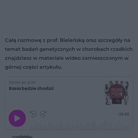
Całą rozmowę z prof. Bieleńską oraz szczegóły na
temat badań genetycznych w chorobach rzadkich
znajdziesz w materiale wideo zamieszczonym w
górnej części artykułu.
POLSKA NA UCHO
Basia będzie chodzić
G
P
P
P
-
28:40
r
r
r
o
a
z
z
j
z
e
e
w
w
o
i
i
s