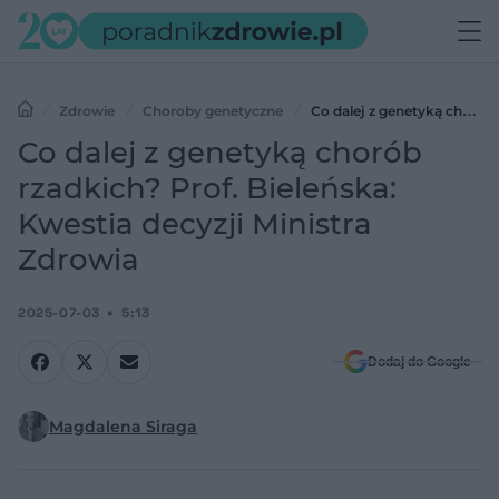
Zdrowie
Choroby genetyczne
Co dalej z genetyką chorób
rzadkich? Prof. Bieleńska: Kwestia decyzji Ministra Zdrowia
Co dalej z genetyką chorób
rzadkich? Prof. Bieleńska:
Kwestia decyzji Ministra
Zdrowia
2025-07-03
5:13
Dodaj do Google
Magdalena Siraga