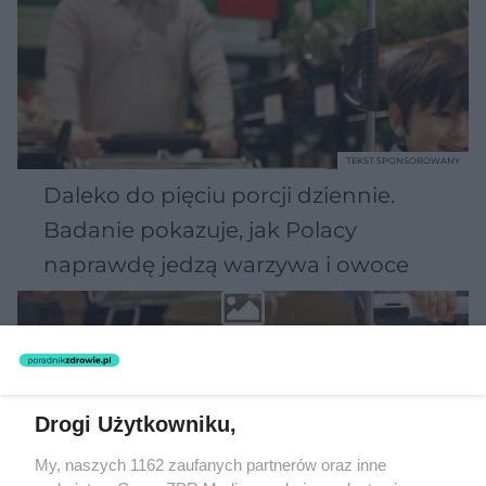
TEKST SPONSOROWANY
Daleko do pięciu porcji dziennie.
Badanie pokazuje, jak Polacy
naprawdę jedzą warzywa i owoce
Drogi Użytkowniku,
My, naszych 1162 zaufanych partnerów oraz inne