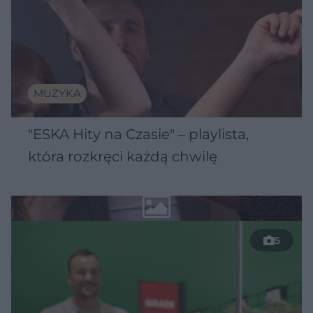
MUZYKA
"ESKA Hity na Czasie" – playlista,
która rozkręci każdą chwilę
5