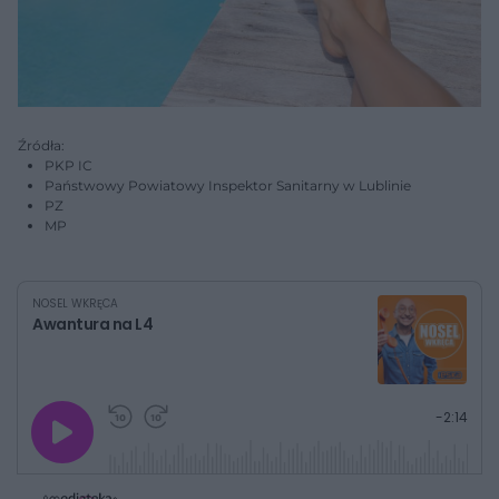
Źródła:
PKP IC
Państwowy Powiatowy Inspektor Sanitarny w Lublinie
PZ
MP
NOSEL WKRĘCA
Awantura na L4
G
P
P
P
-
2:14
r
r
r
o
a
z
z
j
z
e
e
w
w
o
i
i
s