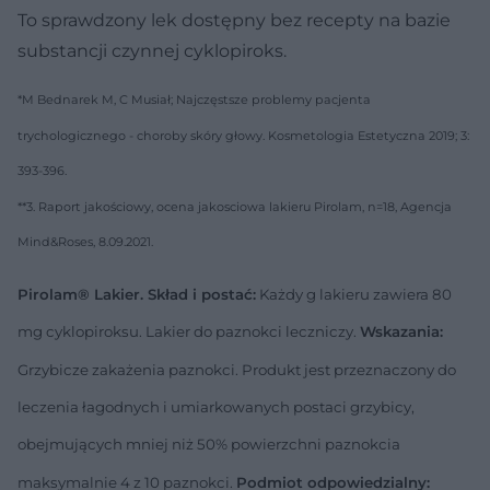
To sprawdzony lek dostępny bez recepty na bazie
substancji czynnej cyklopiroks.
*M Bednarek M, C Musiał; Najczęstsze problemy pacjenta
trychologicznego - choroby skóry głowy. Kosmetologia Estetyczna 2019; 3:
393-396.
**3. Raport jakościowy, ocena jakosciowa lakieru Pirolam, n=18, Agencja
Mind&Roses, 8.09.2021.
Pirolam® Lakier. Skład i postać:
Każdy g lakieru zawiera 80
mg cyklopiroksu. Lakier do paznokci leczniczy.
Wskazania:
Grzybicze zakażenia paznokci. Produkt jest przeznaczony do
leczenia łagodnych i umiarkowanych postaci grzybicy,
obejmujących mniej niż 50% powierzchni paznokcia
maksymalnie 4 z 10 paznokci.
Podmiot odpowiedzialny: