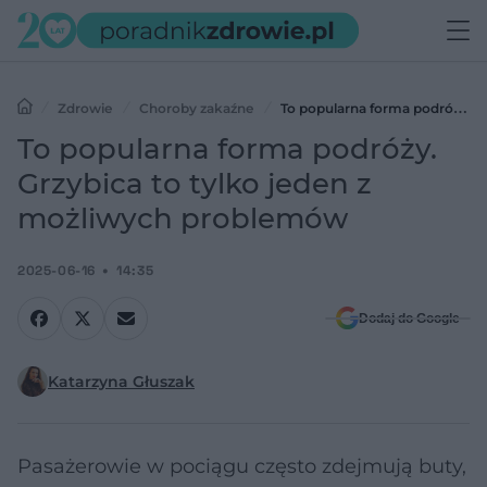
Zdrowie
Choroby zakaźne
To popularna forma podróży.
Grzybica to tylko jeden z możliwych problemów
To popularna forma podróży.
Grzybica to tylko jeden z
możliwych problemów
2025-06-16
14:35
Dodaj do Google
Katarzyna Głuszak
Pasażerowie w pociągu często zdejmują buty,