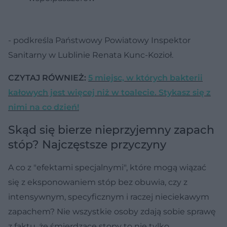
- podkreśla Państwowy Powiatowy Inspektor
Sanitarny w Lublinie Renata Kunc-Kozioł.
CZYTAJ RÓWNIEŻ:
5 miejsc, w których bakterii
kałowych jest więcej niż w toalecie. Stykasz się z
nimi na co dzień!
Skąd się bierze nieprzyjemny zapach
stóp? Najczęstsze przyczyny
A co z "efektami specjalnymi", które mogą wiązać
się z eksponowaniem stóp bez obuwia, czy z
intensywnym, specyficznym i raczej nieciekawym
zapachem? Nie wszystkie osoby zdają sobie sprawę
z faktu, że śmierdzące stopy to nie tylko