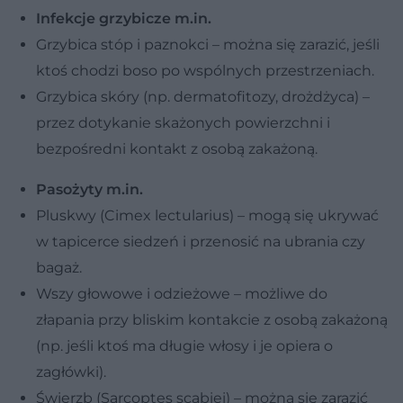
Infekcje grzybicze m.in.
Grzybica stóp i paznokci – można się zarazić, jeśli
ktoś chodzi boso po wspólnych przestrzeniach.
Grzybica skóry (np. dermatofitozy, drożdżyca) –
przez dotykanie skażonych powierzchni i
bezpośredni kontakt z osobą zakażoną.
Pasożyty m.in.
Pluskwy (Cimex lectularius) – mogą się ukrywać
w tapicerce siedzeń i przenosić na ubrania czy
bagaż.
Wszy głowowe i odzieżowe – możliwe do
złapania przy bliskim kontakcie z osobą zakażoną
(np. jeśli ktoś ma długie włosy i je opiera o
zagłówki).
Świerzb (Sarcoptes scabiei) – można się zarazić