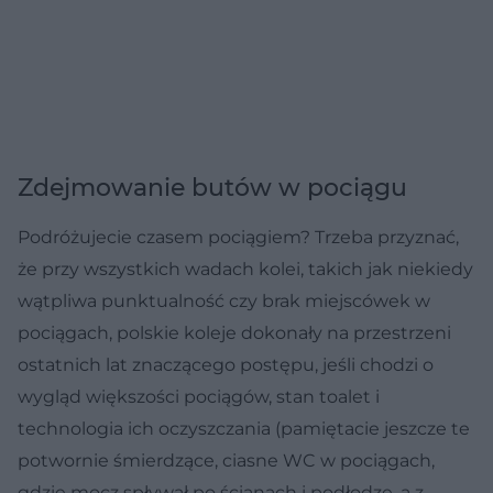
Zdejmowanie butów w pociągu
Podróżujecie czasem pociągiem? Trzeba przyznać,
że przy wszystkich wadach kolei, takich jak niekiedy
wątpliwa punktualność czy brak miejscówek w
pociągach, polskie koleje dokonały na przestrzeni
ostatnich lat znaczącego postępu, jeśli chodzi o
wygląd większości pociągów, stan toalet i
technologia ich oczyszczania (pamiętacie jeszcze te
potwornie śmierdzące, ciasne WC w pociągach,
gdzie mocz spływał po ścianach i podłodze, a z