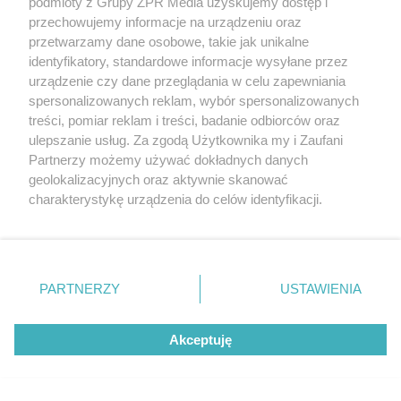
podmioty z Grupy ZPR Media uzyskujemy dostęp i
przechowujemy informacje na urządzeniu oraz
przetwarzamy dane osobowe, takie jak unikalne
identyfikatory, standardowe informacje wysyłane przez
urządzenie czy dane przeglądania w celu zapewniania
spersonalizowanych reklam, wybór spersonalizowanych
treści, pomiar reklam i treści, badanie odbiorców oraz
ulepszanie usług. Za zgodą Użytkownika my i Zaufani
Partnerzy możemy używać dokładnych danych
MATERIAŁ SPONSOROWANY
geolokalizacyjnych oraz aktywnie skanować
ESKA Summer Camp 2026 rusza w
charakterystykę urządzenia do celów identyfikacji.
trasę! Odwiedź strefę Wawel i
Ponieważ cenimy Twoją prywatność, prosimy o zgodę na
korzystanie z tych technologii poprzez kliknięcie
spróbuj kultowych Michałków z
„Akceptuję”. Zgoda jest dobrowolna i zawsze możesz ją
Wawelu
zmienić/wycofać klikając przycisk ustawień prywatności
PARTNERZY
USTAWIENIA
znajdujący się w lewym dolnym rogu strony
. Niektóre
rodzaje przetwarzania danych nie wymagają zgody
Akceptuję
użytkownika, ale masz prawo sprzeciwić się takiemu
przetwarzaniu. Preferencje będą miały zastosowanie tylko
na tej witrynie.