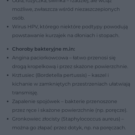
Odra, różyczka, świnka – rzadziej, ale wciąż
możliwe, zwłaszcza wśród niezaszczepionych
osób.
Wirus HPV, którego niektóre podtypy powodują
powstawanie kurzajek na dłoniach i stopach.
Choroby bakteryjne m.in:
Angina paciorkowcowa – łatwo przenosi się
drogą kropelkową i przez skażone powierzchnie.
Krztusiec (Bordetella pertussis) – kaszel i
kichanie w zamkniętych przestrzeniach ułatwiają
transmisję.
Zapalenie spojówek – bakterie przenoszone
przez ręce i skażone powierzchnie (np. poręcze).
Gronkowiec złocisty (Staphylococcus aureus) –
można go złapać przez dotyk, np. na poręczach.