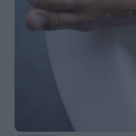
Autor: Getty Images