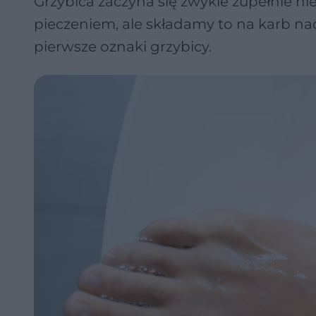
Grzybica zaczyna się zwykle zupełnie ni
pieczeniem, ale składamy to na karb n
pierwsze oznaki grzybicy.