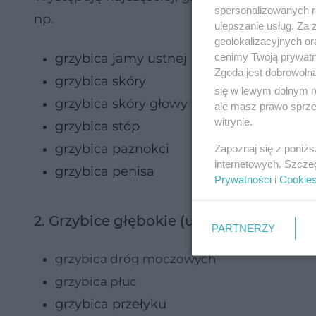
spersonalizowanych re
np.
ulepszanie usług. Za
geolokalizacyjnych or
cenimy Twoją prywatno
grzybica jamy ustnej
Zgoda jest dobrowoln
grzybica skóry
się w lewym dolnym r
grzybica skóry głowy
ale masz prawo sprzec
witrynie.
grzybica stóp
grzybica paznokci
Zapoznaj się z poniż
internetowych. Szcze
grzybica penisa
Prywatności
i
Cookie
2. Grzybice głębokie (układowe, czyli n
PARTNERZY
grzybica dróg moczowych
grzybica płuc
grzybica przełyku