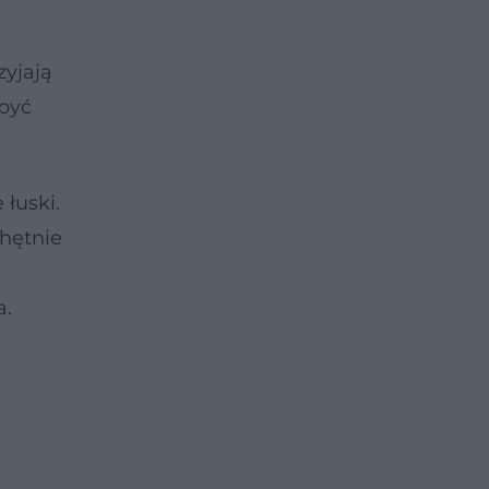
yjają
 być
 łuski.
Chętnie
a.