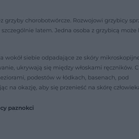
 grzyby chorobotwórcze. Rozwojowi grzybicy sprz
ić, szczególnie latem. Jedna osoba z grzybicą może
wa wokół siebie odpadające ze skóry mikroskopijne
wanie, ukrywają się między włoskami ręczników. 
jeziorami, podestów w łódkach, basenach, pod
ąc na okazję, aby się przenieść na skórę człowiek
icy paznokci