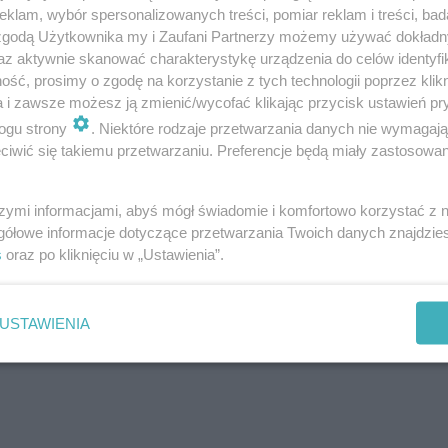
klam, wybór spersonalizowanych treści, pomiar reklam i treści, bad
 zgodą Użytkownika my i Zaufani Partnerzy możemy używać dokład
az aktywnie skanować charakterystykę urządzenia do celów identyfi
ść, prosimy o zgodę na korzystanie z tych technologii poprzez klikn
a i zawsze możesz ją zmienić/wycofać klikając przycisk ustawień pr
ogu strony
. Niektóre rodzaje przetwarzania danych nie wymagaj
iwić się takiemu przetwarzaniu. Preferencje będą miały zastosowanie
szymi informacjami, abyś mógł świadomie i komfortowo korzystać z
gółowe informacje dotyczące przetwarzania Twoich danych znajdzi
s
oraz po kliknięciu w „Ustawienia”.
arządowe, i uogólnione)
USTAWIENIA