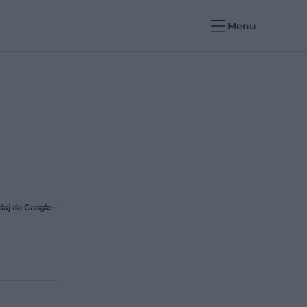
Menu
daj do Google