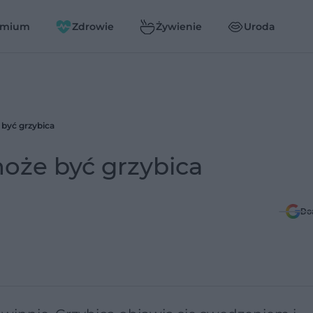
emium
Zdrowie
Żywienie
Uroda
 być grzybica
oże być grzybica
Do