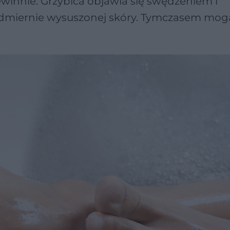
ewinnie. Grzybica objawia się swędzeniem i
admiernie wysuszonej skóry. Tymczasem mog