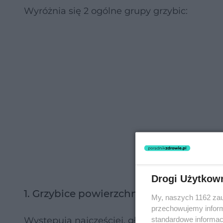
Wyróżnia się 2 ogólne grupy grzybic:
Drogi Użytkow
1. Grzybice powierzchniowe
My, naszych 1162 zau
przechowujemy informa
standardowe informac
Występują najczęściej, głównie na skórze ni