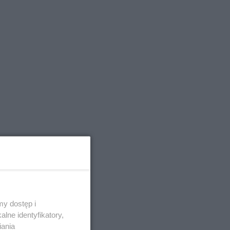
y dostęp i
lne identyfikatory,
iania
luzowych,