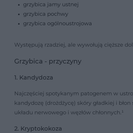
grzybica jamy ustnej
grzybica pochwy
grzybica ogólnoustrojowa
Występują rzadziej, ale wywołują cięższe d
Grzybica - przyczyny
1. Kandydoza
Najczęściej spotykanym patogenem w ustroju
kandydozę (drożdżycę) skóry gładkiej i bł
układu nerwowego i węzłów chłonnych.¹
2. Kryptokokoza