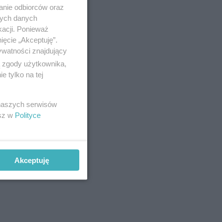
anie odbiorców oraz
nych danych
kacji. Ponieważ
ięcie „Akceptuję”.
ywatności znajdujący
ą zgody użytkownika,
 tylko na tej
 naszych serwisów
esz w
Polityce
Akceptuję