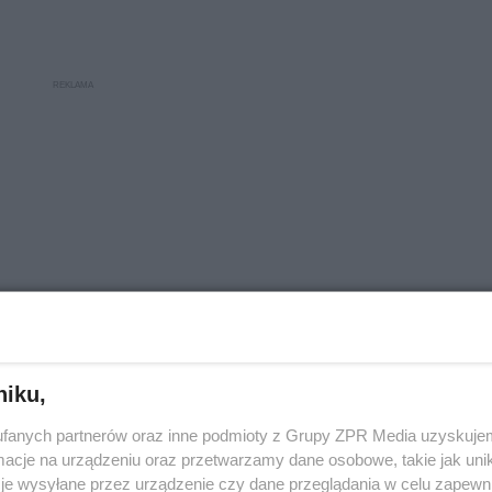
niku,
fanych partnerów oraz inne podmioty z Grupy ZPR Media uzyskujem
cje na urządzeniu oraz przetwarzamy dane osobowe, takie jak unika
je wysyłane przez urządzenie czy dane przeglądania w celu zapewn
eowłosionej i owłosionej, paznokciach i błonach ś