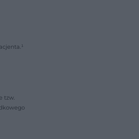
acjenta.¹
e tzw.
rodkowego