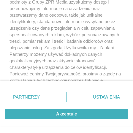
podmioty z Grupy ZPR Media uzyskujemy dostęp i
przechowujemy informacje na urządzeniu oraz
przetwarzamy dane osobowe, takie jak unikalne
identyfikatory, standardowe informacje wysyłane przez
urządzenie czy dane przeglądania w celu zapewniania
spersonalizowanych reklam, wybór spersonalizowanych
treści, pomiar reklam i treści, badanie odbiorców oraz
ulepszanie usług. Za zgodą Użytkownika my i Zaufani
Partnerzy możemy używać dokładnych danych
geolokalizacyjnych oraz aktywnie skanować
charakterystykę urządzenia do celów identyfikacji.
Ponieważ cenimy Twoją prywatność, prosimy o zgodę na
korzystanie z tych technologii poprzez kliknięcie
„Akceptuję”. Zgoda jest dobrowolna i zawsze możesz ją
zmienić/wycofać klikając przycisk ustawień prywatności
PARTNERZY
USTAWIENIA
znajdujący się w lewym dolnym rogu strony
. Niektóre
rodzaje przetwarzania danych nie wymagają zgody
Akceptuję
użytkownika, ale masz prawo sprzeciwić się takiemu
przetwarzaniu. Preferencje będą miały zastosowanie tylko
na tej witrynie.