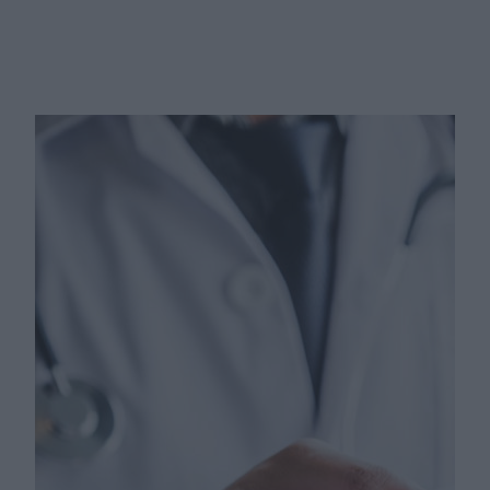
Po diagnozie nowotworu rachunki
rosną szybciej, niż się wydaje. Te
wydatki najczęściej zaskakują