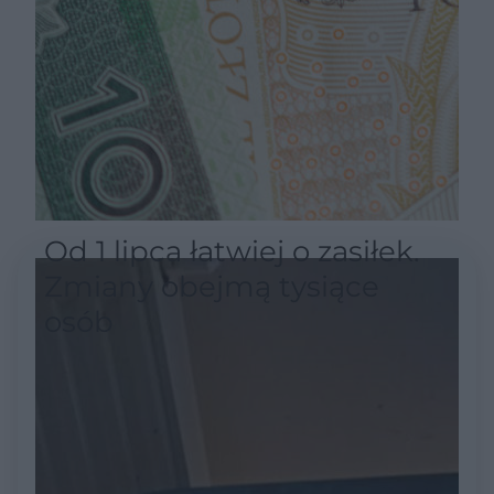
Od 1 lipca łatwiej o zasiłek.
Zmiany obejmą tysiące
osób