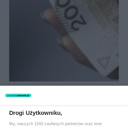
ZUS co miesiąc wysyła 6589 zł. Nie
trzeba przepracować ani jednego
dnia!
Drogi Użytkowniku,
My, naszych 1160 zaufanych partnerów oraz inne