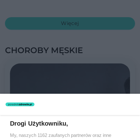
Więcej
CHOROBY MĘSKIE
Drogi Użytkowniku,
My, naszych 1162 zaufanych partnerów oraz inne