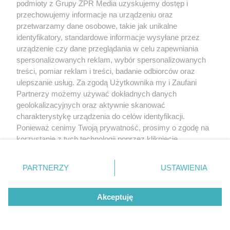
podmioty z Grupy ZPR Media uzyskujemy dostęp i
przechowujemy informacje na urządzeniu oraz
przetwarzamy dane osobowe, takie jak unikalne
Nocne wizyty w toalecie
identyfikatory, standardowe informacje wysyłane przez
urządzenie czy dane przeglądania w celu zapewniania
ostrzegają przed
spersonalizowanych reklam, wybór spersonalizowanych
problemem z prostatą. Ten
treści, pomiar reklam i treści, badanie odbiorców oraz
objaw wymaga uwagi
ulepszanie usług. Za zgodą Użytkownika my i Zaufani
Partnerzy możemy używać dokładnych danych
geolokalizacyjnych oraz aktywnie skanować
charakterystykę urządzenia do celów identyfikacji.
Ponieważ cenimy Twoją prywatność, prosimy o zgodę na
korzystanie z tych technologii poprzez kliknięcie
„Akceptuję”. Zgoda jest dobrowolna i zawsze możesz ją
zmienić/wycofać klikając przycisk ustawień prywatności
PARTNERZY
USTAWIENIA
znajdujący się w lewym dolnym rogu strony
. Niektóre
rodzaje przetwarzania danych nie wymagają zgody
Akceptuję
użytkownika, ale masz prawo sprzeciwić się takiemu
przetwarzaniu. Preferencje będą miały zastosowanie tylko
na tej witrynie.