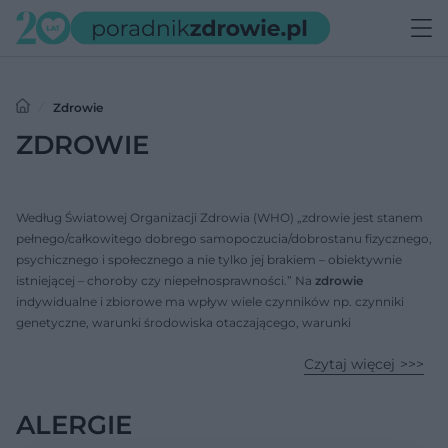
Zdrowie
ZDROWIE
Według Światowej Organizacji Zdrowia (WHO) „zdrowie jest stanem
pełnego/całkowitego dobrego samopoczucia/dobrostanu fizycznego,
psychicznego i społecznego a nie tylko jej brakiem – obiektywnie
istniejącej – choroby czy niepełnosprawności.” Na
zdrowie
indywidualne i zbiorowe ma wpływ wiele czynników np. czynniki
genetyczne, warunki środowiska otaczającego, warunki
ekonomiczne, poziom wykształcenia oraz dostępność opieki
Czytaj więcej
zdrowotnej. By poprawić
zdrowie
ludności zaleca się działania w
obszarze profilaktyki oraz promocji zdrowia.
ALERGIE