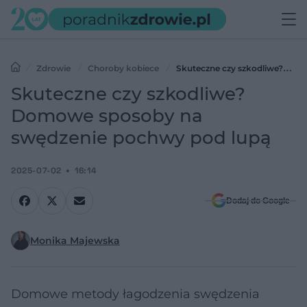
Zdrowie
Choroby kobiece
Skuteczne czy szkodliwe?
Domowe sposoby na swędzenie pochwy pod lupą
Skuteczne czy szkodliwe?
Domowe sposoby na
swędzenie pochwy pod lupą
2025-07-02
16:14
Dodaj do Google
Monika Majewska
Domowe metody łagodzenia swędzenia