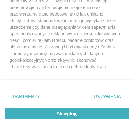
podmioty z Grupy ZPR Media uzyskujemy dostęp i
przechowujemy informacje na urządzeniu oraz
5
przetwarzamy dane osobowe, takie jak unikalne
identyfikatory, standardowe informacje wysyłane przez
urządzenie czy dane przeglądania w celu zapewniania
spersonalizowanych reklam, wybór spersonalizowanych
treści, pomiar reklam i treści, badanie odbiorców oraz
ulepszanie usług. Za zgodą Użytkownika my i Zaufani
Partnerzy możemy używać dokładnych danych
geolokalizacyjnych oraz aktywnie skanować
charakterystykę urządzenia do celów identyfikacji.
Ponieważ cenimy Twoją prywatność, prosimy o zgodę na
korzystanie z tych technologii poprzez kliknięcie
„Akceptuję”. Zgoda jest dobrowolna i zawsze możesz ją
TEKST SPONSOROWANY
zmienić/wycofać klikając przycisk ustawień prywatności
Daleko do pięciu porcji dziennie.
PARTNERZY
USTAWIENIA
znajdujący się w lewym dolnym rogu strony
. Niektóre
Badanie pokazuje, jak Polacy
rodzaje przetwarzania danych nie wymagają zgody
naprawdę jedzą warzywa i owoce
Akceptuję
użytkownika, ale masz prawo sprzeciwić się takiemu
przetwarzaniu. Preferencje będą miały zastosowanie tylko
na tej witrynie.