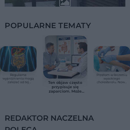
POPULARNE TEMATY
Regularne
Przełom w leczeniu
wypróżnienia mogą
wysokiego
zależeć od tej
cholesterolu. Nowa
Ten objaw często
witaminy. Odkrycie
terapia zmniejszyła
przypisuje się
zaskoczyło
LDL o ponad połowę
zaparciom. Może
naukowców
jednak wskazywać
na chorobę jelita
REDAKTOR NACZELNA
POLECA