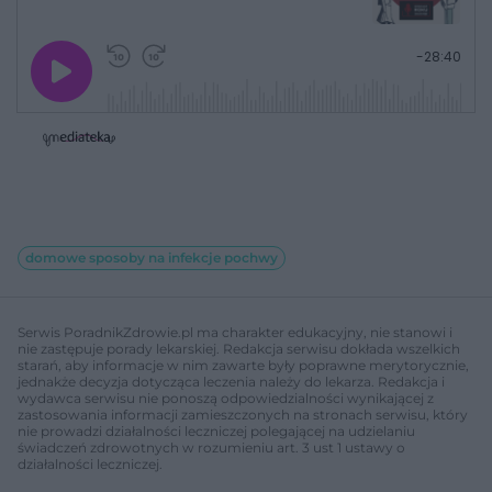
G
P
P
P
-
28:40
r
r
r
o
a
z
z
j
z
e
e
w
w
o
i
i
s
ń
ń
t
1
1
0
0
a
s
s
ł
d
d
y
o
o
c
t
p
u
r
z
domowe sposoby na infekcje pochwy
ł
z
a
u
o
s
d
u
Â
Serwis PoradnikZdrowie.pl ma charakter edukacyjny, nie stanowi i
nie zastępuje porady lekarskiej. Redakcja serwisu dokłada wszelkich
starań, aby informacje w nim zawarte były poprawne merytorycznie,
jednakże decyzja dotycząca leczenia należy do lekarza. Redakcja i
wydawca serwisu nie ponoszą odpowiedzialności wynikającej z
zastosowania informacji zamieszczonych na stronach serwisu, który
nie prowadzi działalności leczniczej polegającej na udzielaniu
świadczeń zdrowotnych w rozumieniu art. 3 ust 1 ustawy o
działalności leczniczej.