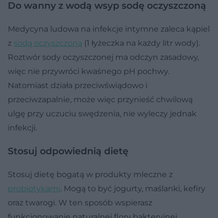
Do wanny z wodą wsyp sodę oczyszczoną
Medycyna ludowa na infekcje intymne zaleca kąpiel
z
sodą oczyszczoną
(1 łyżeczka na każdy litr wody).
Roztwór sody oczyszczonej ma odczyn zasadowy,
więc nie przywróci kwaśnego pH pochwy.
Natomiast działa przeciwświądowo i
przeciwzapalnie, może więc przynieść chwilową
ulgę przy uczuciu swędzenia, nie wyleczy jednak
infekcji.
Stosuj odpowiednią dietę
Stosuj dietę bogatą w produkty mleczne z
probiotykami
. Mogą to być jogurty, maślanki, kefiry
oraz twarogi. W ten sposób wspierasz
funkcjonowanie naturalnej flory bakteryjnej