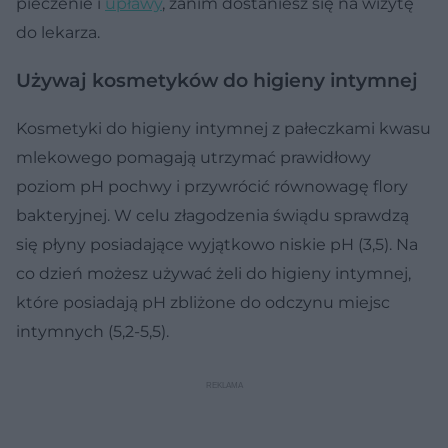
pieczenie i
upławy
, zanim dostaniesz się na wizytę
do lekarza.
Używaj kosmetyków do higieny intymnej
Kosmetyki do higieny intymnej z pałeczkami kwasu
mlekowego pomagają utrzymać prawidłowy
poziom pH pochwy i przywrócić równowagę flory
bakteryjnej. W celu złagodzenia świądu sprawdzą
się płyny posiadające wyjątkowo niskie pH (3,5). Na
co dzień możesz używać żeli do higieny intymnej,
które posiadają pH zbliżone do odczynu miejsc
intymnych (5,2-5,5).