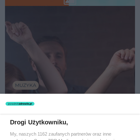
MUZYKA
"ESKA Hity na Czasie" – playlista,
która rozkręci każdą chwilę
Drogi Użytkowniku,
My, naszych 1162 zaufanych partnerów oraz inne