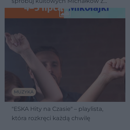
spróbuj kultowych Michałków z
Wawelu
MUZYKA
"ESKA Hity na Czasie" – playlista,
która rozkręci każdą chwilę