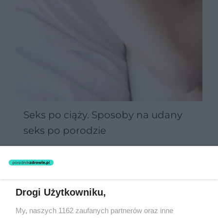
Seks po ciąży. Sposoby na udany
seks po porodzie
Drogi Użytkowniku,
My, naszych 1162 zaufanych partnerów oraz inne