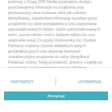
podmioty z Grupy ZPR Media uzyskujemy dostęp i
przechowujemy informacje na urządzeniu oraz
przetwarzamy dane osobowe, takie jak unikalne
identyfikatory, standardowe informacje wysyłane przez
urządzenie czy dane przeglądania w celu zapewniania
spersonalizowanych reklam, wybór spersonalizowanych
treści, pomiar reklam i treści, badanie odbiorców oraz
ulepszanie usług. Za zgodą Użytkownika my i Zaufani
Partnerzy możemy używać dokładnych danych
geolokalizacyjnych oraz aktywnie skanować
charakterystykę urządzenia do celów identyfikacji.
Ponieważ cenimy Twoją prywatność, prosimy o zgodę na
korzystanie z tych technologii poprzez kliknięcie
„Akceptuję”. Zgoda jest dobrowolna i zawsze możesz ją
zmienić/wycofać klikając przycisk ustawień prywatności
PARTNERZY
USTAWIENIA
znajdujący się w lewym dolnym rogu strony
. Niektóre
rodzaje przetwarzania danych nie wymagają zgody
Akceptuję
użytkownika, ale masz prawo sprzeciwić się takiemu
przetwarzaniu. Preferencje będą miały zastosowanie tylko
na tej witrynie.