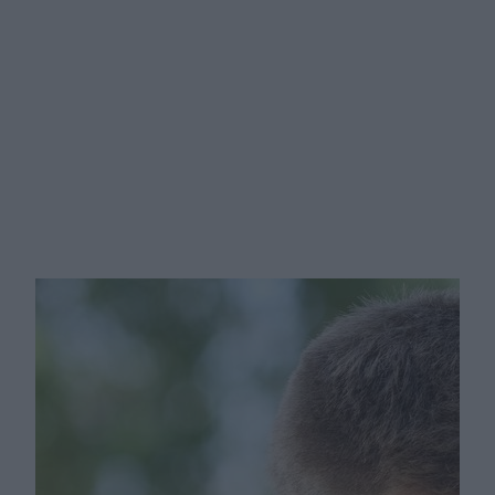
Tego lepiej nie robić. Tak szybciej
dojdziesz do formy po cesarce