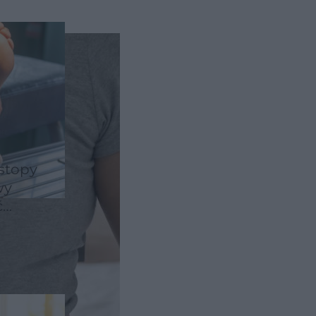
 stopy
wy
ć
e