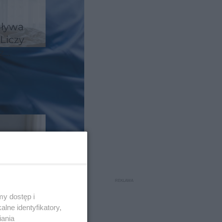
pływa
Liczy
z
y dostęp i
lne identyfikatory,
długo
iania