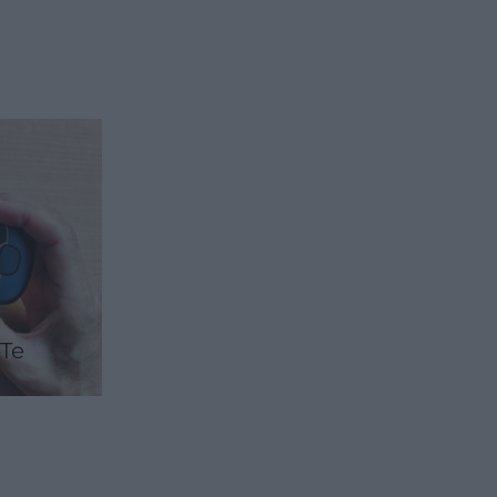
 Te
ię