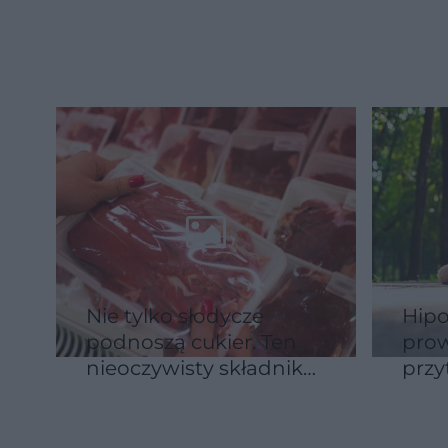
Mikrobiota jelit reaguje
błys
na długo przed
zdol
diagnozą
Nie tylko słodycze
Hipo
podnoszą cukier. Ten
prow
nieoczywisty składnik
przy
diety też ma znaczenie
powi
15-15