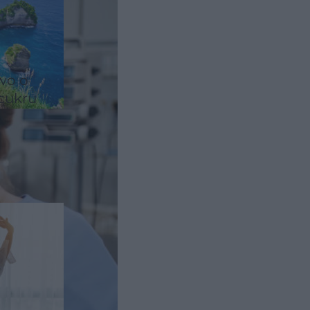
wo o
 cukru
d