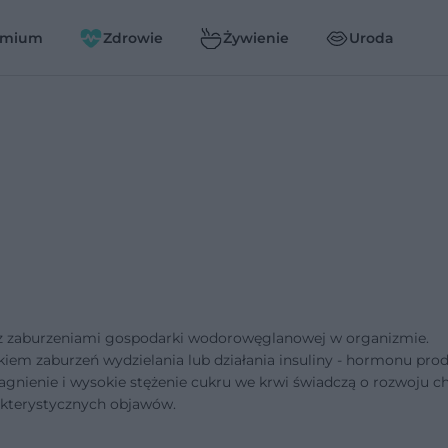
emium
Zdrowie
Żywienie
Uroda
 z zaburzeniami gospodarki wodorowęglanowej w organizmie.
ikiem zaburzeń wydzielania lub działania insuliny - hormonu p
gnienie i wysokie stężenie cukru we krwi świadczą o rozwoju c
akterystycznych objawów.