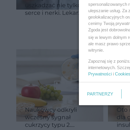
spersonalizowanych re
uszkadzać nie tylko
gluk
ulepszanie usług. Za
serce i nerki. Lekarze
mom
geolokalizacyjnych or
wskazują kolejny
zatr
cenimy Twoją prywatno
narząd
Zgoda jest dobrowoln
się w lewym dolnym r
ale masz prawo sprzec
witrynie.
Zapoznaj się z poniż
internetowych. Szcze
Prywatności
i
Cookie
PARTNERZY
Naukowcy odkryli
Oto 
wczesny sygnał
dla 
cukrzycy typu 2.
insu