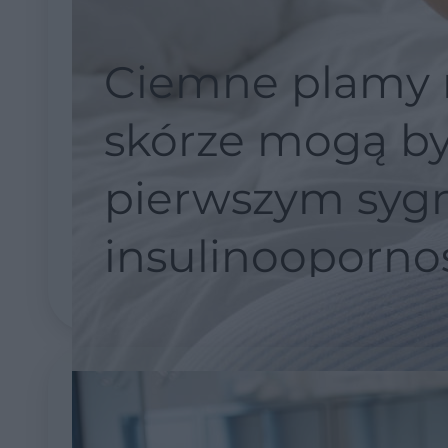
Ciemne plamy 
skórze mogą b
pierwszym syg
insulinoopornoś
objaw łatwo
zlekceważyć