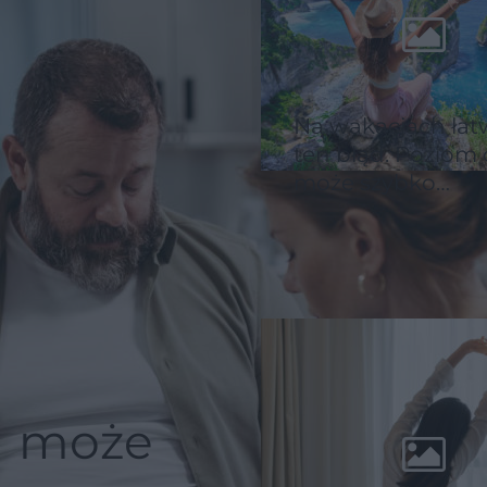
Na wakacjach łat
ten błąd. Poziom
może szybko
wymknąć się spo
kontroli
1 może