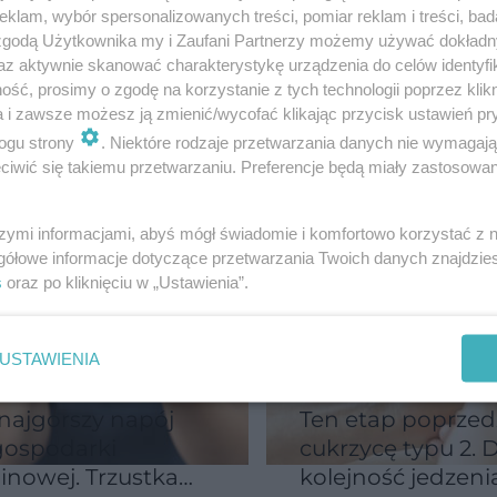
klam, wybór spersonalizowanych treści, pomiar reklam i treści, bad
ozy? To ostatni
nie boli. Te objaw
 zgodą Użytkownika my i Zaufani Partnerzy możemy używać dokład
ent, żeby
pojawiają się
az aktywnie skanować charakterystykę urządzenia do celów identyfi
zymać cukrzycę
najwcześniej
ść, prosimy o zgodę na korzystanie z tych technologii poprzez klikn
a i zawsze możesz ją zmienić/wycofać klikając przycisk ustawień pr
ogu strony
. Niektóre rodzaje przetwarzania danych nie wymagaj
iwić się takiemu przetwarzaniu. Preferencje będą miały zastosowanie
szymi informacjami, abyś mógł świadomie i komfortowo korzystać z
gółowe informacje dotyczące przetwarzania Twoich danych znajdzi
s
oraz po kliknięciu w „Ustawienia”.
USTAWIENIA
najgorszy napój
Ten etap poprzed
gospodarki
cukrzycę typu 2. D
linowej. Trzustka
kolejność jedzeni