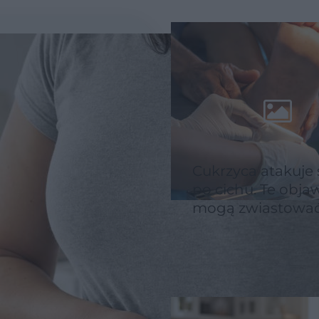
Cukrzyca atakuje
po cichu. Te obja
mogą zwiastowa
groźne powikłani