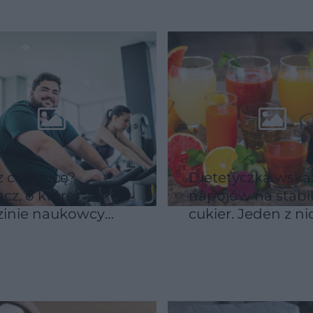
 cukrzycę?
Dietetyczka wska
cz, o której
napojów na stabi
zinie naukowcy
cukier. Jeden z ni
ą ćwiczyć dla
szczególnie zaska
zego cukru