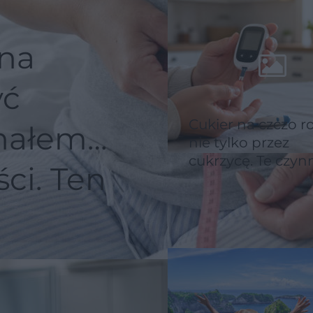
na
yć
Cukier na czczo r
nałem
nie tylko przez
cukrzycę. Te czynn
ci. Ten
zmieniają wynik
badania