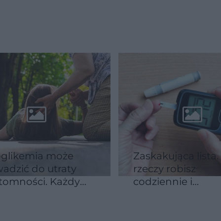
kawicznie traci
mogą zmniejszyć
ność obrony
ryzyko choroby
glikemia może
Zaskakująca lista.
adzić do utraty
rzeczy robisz
tomności. Każdy
codziennie i
nien znać zasadę
nieświadomie
podnosisz glikem