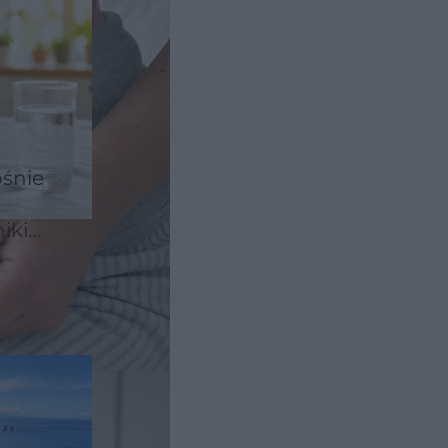
ośnie
iki