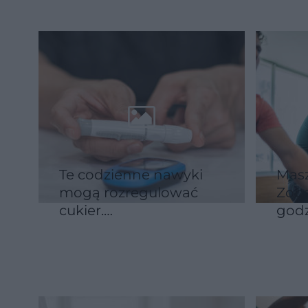
Te codzienne nawyki
Masz
mogą rozregulować
Zoba
cukier.
god
Endokrynolodzy
radz
wskazują pięć błędów
niżs