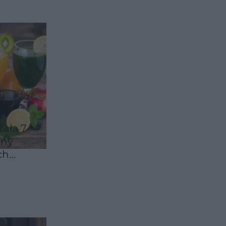
zała 7
lny
ch
kuje