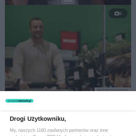
5
TEKST SPONSOROWANY
Daleko do pięciu porcji dziennie.
Badanie pokazuje, jak Polacy
Drogi Użytkowniku,
naprawdę jedzą warzywa i owoce
My, naszych 1160 zaufanych partnerów oraz inne