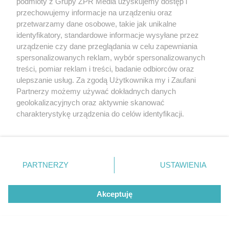
podmioty z Grupy ZPR Media uzyskujemy dostęp i
przechowujemy informacje na urządzeniu oraz
przetwarzamy dane osobowe, takie jak unikalne
identyfikatory, standardowe informacje wysyłane przez
urządzenie czy dane przeglądania w celu zapewniania
spersonalizowanych reklam, wybór spersonalizowanych
treści, pomiar reklam i treści, badanie odbiorców oraz
ulepszanie usług. Za zgodą Użytkownika my i Zaufani
Partnerzy możemy używać dokładnych danych
geolokalizacyjnych oraz aktywnie skanować
charakterystykę urządzenia do celów identyfikacji.
Ponieważ cenimy Twoją prywatność, prosimy o zgodę na
korzystanie z tych technologii poprzez kliknięcie
MATERIAŁ SPONSOROWANY
„Akceptuję”. Zgoda jest dobrowolna i zawsze możesz ją
zmienić/wycofać klikając przycisk ustawień prywatności
Beninca. Najszybsza, bezpieczna i
PARTNERZY
USTAWIENIA
znajdujący się w lewym dolnym rogu strony
. Niektóre
nowoczesna automatyka do bram
rodzaje przetwarzania danych nie wymagają zgody
Akceptuję
użytkownika, ale masz prawo sprzeciwić się takiemu
przetwarzaniu. Preferencje będą miały zastosowanie tylko
na tej witrynie.