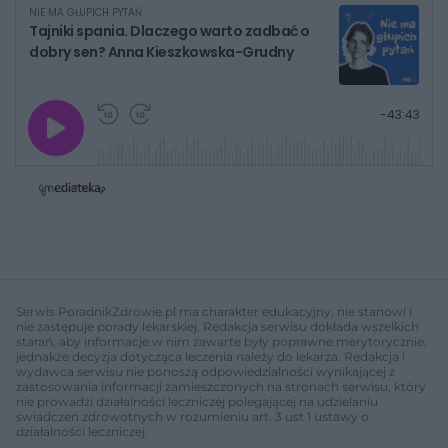
NIE MA GŁUPICH PYTAŃ
Tajniki spania. Dlaczego warto zadbać o
dobry sen? Anna Kieszkowska-Grudny
G
P
P
P
-
43:43
r
r
r
o
a
z
z
j
z
e
e
w
w
o
i
i
s
ń
ń
t
1
1
0
0
a
s
s
ł
d
d
y
o
o
c
t
p
u
r
z
ł
z
Serwis PoradnikZdrowie.pl ma charakter edukacyjny, nie stanowi i
a
u
o
nie zastępuje porady lekarskiej. Redakcja serwisu dokłada wszelkich
s
d
starań, aby informacje w nim zawarte były poprawne merytorycznie,
u
Â
jednakże decyzja dotycząca leczenia należy do lekarza. Redakcja i
wydawca serwisu nie ponoszą odpowiedzialności wynikającej z
zastosowania informacji zamieszczonych na stronach serwisu, który
nie prowadzi działalności leczniczej polegającej na udzielaniu
świadczeń zdrowotnych w rozumieniu art. 3 ust 1 ustawy o
działalności leczniczej.