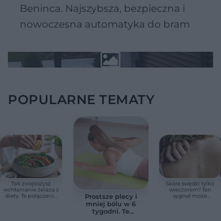
Beninca. Najszybsza, bezpieczna i
nowoczesna automatyka do bram
POPULARNE TEMATY
Tak zwiększysz
Skóra swędzi tylko
wchłanianie żelaza z
wieczorem? Ten
diety. Te połączenia
sygnał może
Prostsze plecy i
produktów
wskazywać na
mniej bólu w 6
pomagają przy
chorobę, która długo
tygodni. Te
anemii
nie daje objawów
ćwiczenia