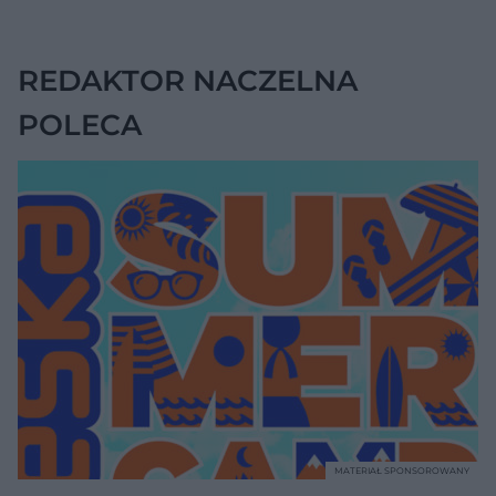
pomagają
zmniejszyć wdowi
garb
REDAKTOR NACZELNA
POLECA
MATERIAŁ SPONSOROWANY