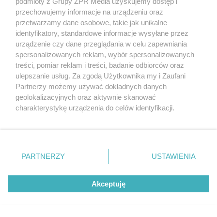
podmioty z Grupy ZPR Media uzyskujemy dostęp i
Badanie pokazuje, jak Polacy
przechowujemy informacje na urządzeniu oraz
naprawdę jedzą warzywa i owoce
przetwarzamy dane osobowe, takie jak unikalne
identyfikatory, standardowe informacje wysyłane przez
urządzenie czy dane przeglądania w celu zapewniania
spersonalizowanych reklam, wybór spersonalizowanych
treści, pomiar reklam i treści, badanie odbiorców oraz
ulepszanie usług. Za zgodą Użytkownika my i Zaufani
Partnerzy możemy używać dokładnych danych
geolokalizacyjnych oraz aktywnie skanować
charakterystykę urządzenia do celów identyfikacji.
Ponieważ cenimy Twoją prywatność, prosimy o zgodę na
korzystanie z tych technologii poprzez kliknięcie
„Akceptuję”. Zgoda jest dobrowolna i zawsze możesz ją
zmienić/wycofać klikając przycisk ustawień prywatności
PARTNERZY
USTAWIENIA
znajdujący się w lewym dolnym rogu strony
. Niektóre
rodzaje przetwarzania danych nie wymagają zgody
Akceptuję
użytkownika, ale masz prawo sprzeciwić się takiemu
MATERIAŁ SPONSOROWANY
przetwarzaniu. Preferencje będą miały zastosowanie tylko
Beninca. Najszybsza, bezpieczna i
na tej witrynie.