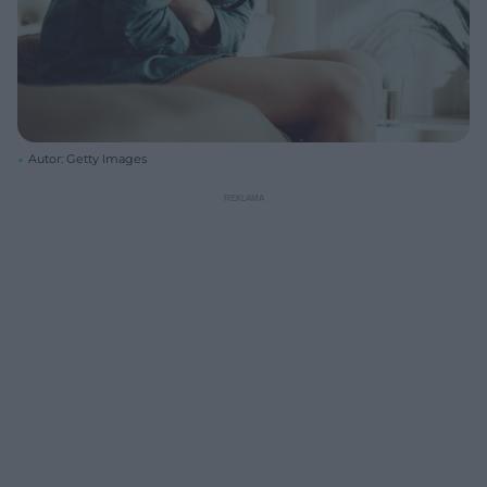
Autor: Getty Images