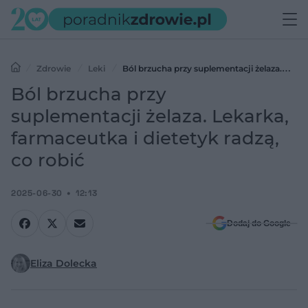
Zdrowie
Leki
Ból brzucha przy suplementacji żelaza.
Lekarka, farmaceutka i dietetyk radzą, co robić
Ból brzucha przy
suplementacji żelaza. Lekarka,
farmaceutka i dietetyk radzą,
co robić
2025-06-30
12:13
Dodaj do Google
Eliza Dolecka