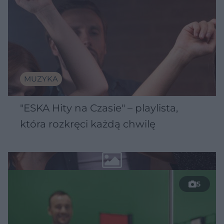
MUZYKA
"ESKA Hity na Czasie" – playlista,
która rozkręci każdą chwilę
5