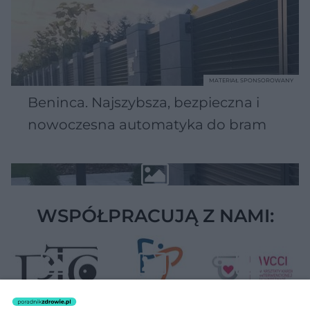
MATERIAŁ SPONSOROWANY
Beninca. Najszybsza, bezpieczna i
nowoczesna automatyka do bram
WSPÓŁPRACUJĄ Z NAMI: