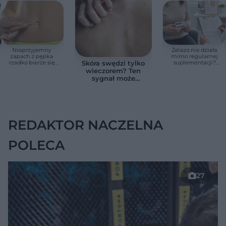
Nieprzyjemny
Żelazo nie działa
zapach z pępka
mimo regularnej
rzadko bierze się
suplementacji?
Skóra swędzi tylko
znikąd. Jeden objaw
Przyczyna może
wieczorem? Ten
zmienia wszystko
ukrywać się w
sygnał może
jelitach
wskazywać na
chorobę, która długo
nie daje objawów
REDAKTOR NACZELNA
POLECA
27