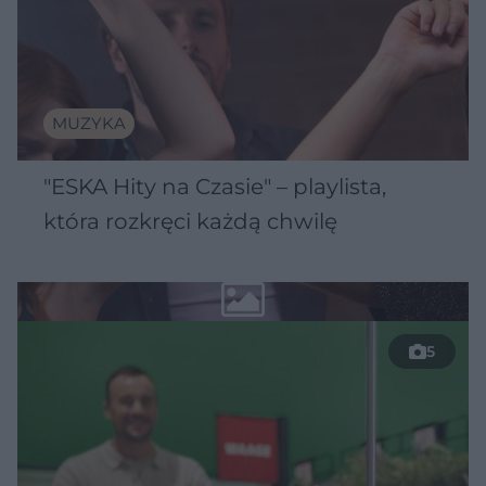
MUZYKA
"ESKA Hity na Czasie" – playlista,
która rozkręci każdą chwilę
5