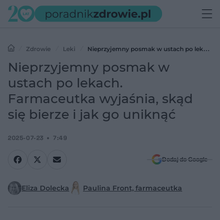
Zdrowie
Leki
Nieprzyjemny posmak w ustach po lekach.
Farmaceutka wyjaśnia, skąd się bierze i jak go uniknąć
Nieprzyjemny posmak w
ustach po lekach.
Farmaceutka wyjaśnia, skąd
się bierze i jak go uniknąć
2025-07-23
7:49
Dodaj do Google
Eliza Dolecka
Paulina Front, farmaceutka