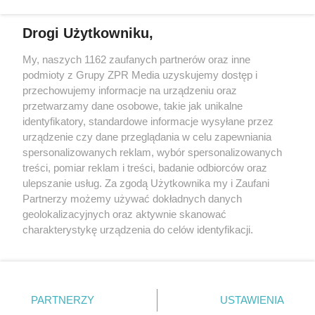
Drogi Użytkowniku,
Żaden utwór zamieszczony w serwisie nie może być powielany i
My, naszych 1162 zaufanych partnerów oraz inne
rozpowszechniany lub dalej rozpowszechniany w jakikolwiek sposób
podmioty z Grupy ZPR Media uzyskujemy dostęp i
(w tym także elektroniczny lub mechaniczny) na jakimkolwiek polu
eksploatacji w jakiejkolwiek formie, włącznie z umieszczaniem w
przechowujemy informacje na urządzeniu oraz
Internecie bez pisemnej zgody właściciela praw. Jakiekolwiek użycie
przetwarzamy dane osobowe, takie jak unikalne
lub wykorzystanie utworów w całości lub w części z naruszeniem
identyfikatory, standardowe informacje wysyłane przez
prawa, tzn. bez właściwej zgody, jest zabronione pod groźbą kary i
może być ścigane prawnie.
urządzenie czy dane przeglądania w celu zapewniania
spersonalizowanych reklam, wybór spersonalizowanych
treści, pomiar reklam i treści, badanie odbiorców oraz
ulepszanie usług. Za zgodą Użytkownika my i Zaufani
Partnerzy możemy używać dokładnych danych
geolokalizacyjnych oraz aktywnie skanować
charakterystykę urządzenia do celów identyfikacji.
O nas
Ponieważ cenimy Twoją prywatność, prosimy o zgodę na
korzystanie z tych technologii poprzez kliknięcie
Informacje prawne
„Akceptuję”. Zgoda jest dobrowolna i zawsze możesz ją
zmienić/wycofać klikając przycisk ustawień prywatności
Nasze serwisy
PARTNERZY
USTAWIENIA
znajdujący się w lewym dolnym rogu strony
. Niektóre