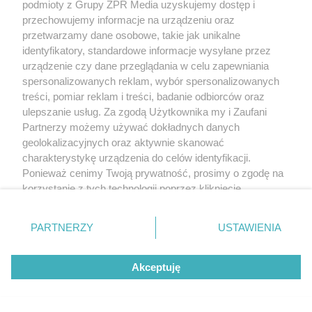
podmioty z Grupy ZPR Media uzyskujemy dostęp i
przechowujemy informacje na urządzeniu oraz
przetwarzamy dane osobowe, takie jak unikalne
identyfikatory, standardowe informacje wysyłane przez
urządzenie czy dane przeglądania w celu zapewniania
spersonalizowanych reklam, wybór spersonalizowanych
treści, pomiar reklam i treści, badanie odbiorców oraz
ulepszanie usług. Za zgodą Użytkownika my i Zaufani
Partnerzy możemy używać dokładnych danych
geolokalizacyjnych oraz aktywnie skanować
charakterystykę urządzenia do celów identyfikacji.
Ponieważ cenimy Twoją prywatność, prosimy o zgodę na
korzystanie z tych technologii poprzez kliknięcie
„Akceptuję”. Zgoda jest dobrowolna i zawsze możesz ją
zmienić/wycofać klikając przycisk ustawień prywatności
PARTNERZY
USTAWIENIA
znajdujący się w lewym dolnym rogu strony
. Niektóre
rodzaje przetwarzania danych nie wymagają zgody
Akceptuję
użytkownika, ale masz prawo sprzeciwić się takiemu
przetwarzaniu. Preferencje będą miały zastosowanie tylko
na tej witrynie.