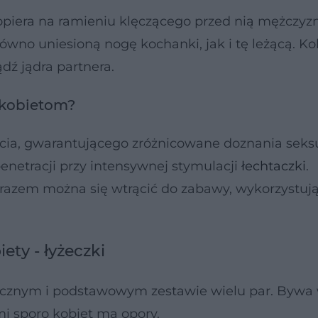
 opiera na ramieniu klęczącego przed nią mężczyz
ówno uniesioną nogę kochanki, jak i tę leżącą. K
dź jądra partnera.
 kobietom?
tarcia, gwarantującego zróżnicowane doznania seks
enetracji przy intensywnej stymulacji
łechtaczki
.
razem można się wtrącić do zabawy, wykorzystuj
ety - łyżeczki
ogicznym i podstawowym zestawie wielu par. Byw
mi sporo kobiet ma opory.