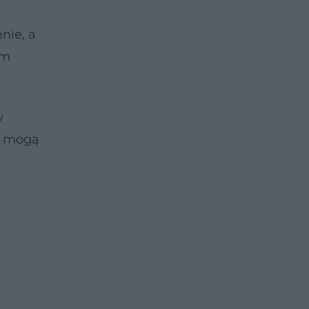
nie, a
ym
y
ów mogą