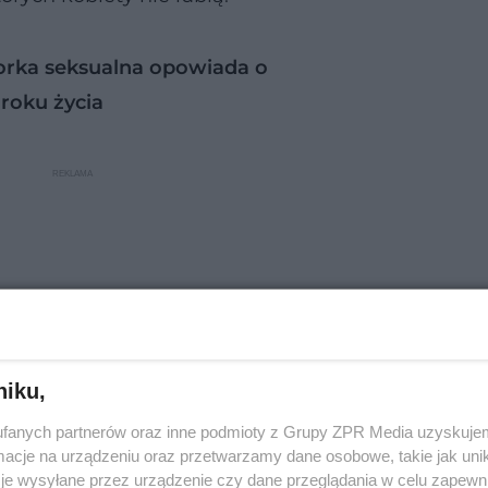
torka seksualna opowiada o
 roku życia
niku,
fanych partnerów oraz inne podmioty z Grupy ZPR Media uzyskujem
cje na urządzeniu oraz przetwarzamy dane osobowe, takie jak unika
je wysyłane przez urządzenie czy dane przeglądania w celu zapewn