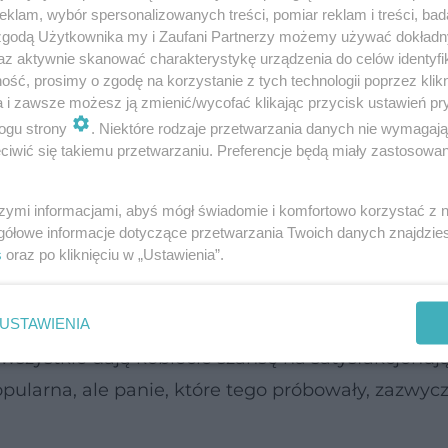
klam, wybór spersonalizowanych treści, pomiar reklam i treści, bad
 zgodą Użytkownika my i Zaufani Partnerzy możemy używać dokład
az aktywnie skanować charakterystykę urządzenia do celów identyfi
ść, prosimy o zgodę na korzystanie z tych technologii poprzez klikn
a i zawsze możesz ją zmienić/wycofać klikając przycisk ustawień pr
ogu strony
. Niektóre rodzaje przetwarzania danych nie wymagaj
iwić się takiemu przetwarzaniu. Preferencje będą miały zastosowanie
szymi informacjami, abyś mógł świadomie i komfortowo korzystać z
gółowe informacje dotyczące przetwarzania Twoich danych znajdzi
s
oraz po kliknięciu w „Ustawienia”.
iety - proste nachylenie
USTAWIENIA
 wszystkie dają kobiecie szansę na satysfakcjonuj
opularna, ale panie, które tego próbowały, zazwyc