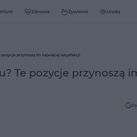
emium
Zdrowie
Żywienie
Uroda
e pozycje przynoszą im najwięcej satysfakcji
ku? Te pozycje przynoszą i
Do