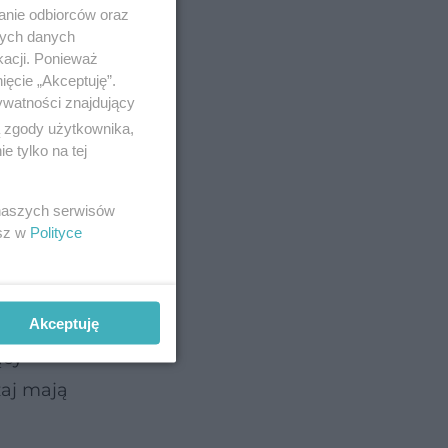
anie odbiorców oraz
nych danych
kacji. Ponieważ
ięcie „Akceptuję”.
ywatności znajdujący
ą zgody użytkownika,
 tylko na tej
 naszych serwisów
esz w
Polityce
Akceptuję
ący
zaj mają