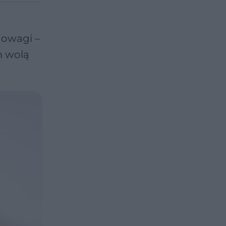
nowagi –
m wolą