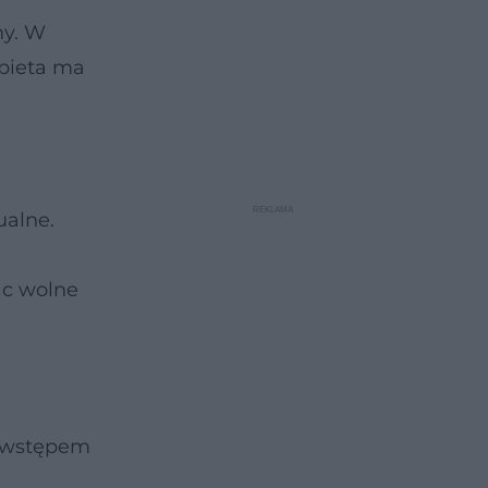
ny. W
obieta ma
ualne.
ąc wolne
a wstępem