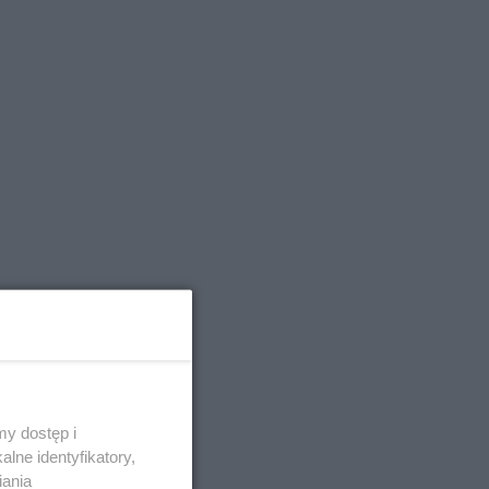
y dostęp i
lne identyfikatory,
iania