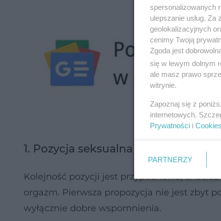
spersonalizowanych re
ulepszanie usług. Za
geolokalizacyjnych or
cenimy Twoją prywatno
Zgoda jest dobrowoln
się w lewym dolnym r
ale masz prawo sprzec
witrynie.
Zapoznaj się z poniż
internetowych. Szcze
Prywatności
i
Cookie
1. Pozycja seksualna idealna dla kob
PARTNERZY
Kolejność pozycji jest przypadkowa, chociaż
orgazm. Pierwsza propozycja nie jest zbyt p
wyłącznie dobre wspomnienia.