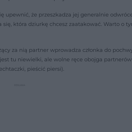
się upewnić, że przeszkadza jej generalnie odwróce
 się, która dziurkę chcesz zaatakować. Warto o t
leżący za nią partner wprowadza członka do pochw
jest tu niewielki, ale wolne ręce obojga partner
taczki, pieścić piersi).