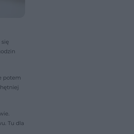
 się
godzin
że potem
hętniej
wie.
u. Tu dla