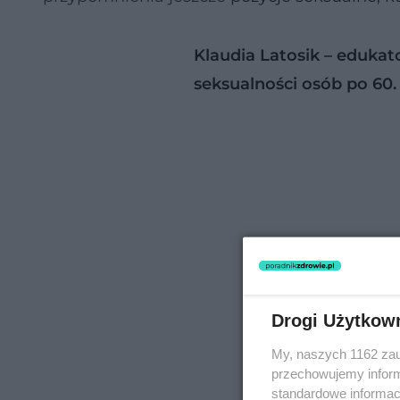
Klaudia Latosik – eduka
seksualności osób po 60.
Drogi Użytkow
My, naszych 1162 zau
przechowujemy informa
standardowe informac