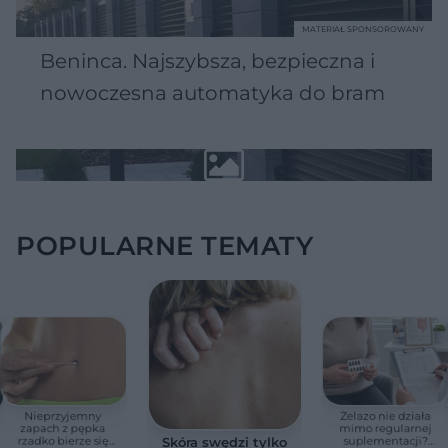
MATERIAŁ SPONSOROWANY
Beninca. Najszybsza, bezpieczna i
nowoczesna automatyka do bram
POPULARNE TEMATY
Nieprzyjemny
Żelazo nie działa
zapach z pępka
mimo regularnej
rzadko bierze się
suplementacji?
Skóra swędzi tylko