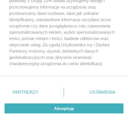
podmioty z Grupy ZPR Media uzyskujemy dostęp i
przechowujemy informacje na urządzeniu oraz
"ESKA Hity na Czasie" – playlista,
przetwarzamy dane osobowe, takie jak unikalne
identyfikatory, standardowe informacje wysyłane przez
która rozkręci każdą chwilę
urządzenie czy dane przeglądania w celu zapewniania
spersonalizowanych reklam, wybór spersonalizowanych
treści, pomiar reklam i treści, badanie odbiorców oraz
ulepszanie usług. Za zgodą Użytkownika my i Zaufani
Partnerzy możemy używać dokładnych danych
5
geolokalizacyjnych oraz aktywnie skanować
charakterystykę urządzenia do celów identyfikacji.
Ponieważ cenimy Twoją prywatność, prosimy o zgodę na
korzystanie z tych technologii poprzez kliknięcie
„Akceptuję”. Zgoda jest dobrowolna i zawsze możesz ją
zmienić/wycofać klikając przycisk ustawień prywatności
PARTNERZY
USTAWIENIA
znajdujący się w lewym dolnym rogu strony
. Niektóre
rodzaje przetwarzania danych nie wymagają zgody
Akceptuję
użytkownika, ale masz prawo sprzeciwić się takiemu
przetwarzaniu. Preferencje będą miały zastosowanie tylko
na tej witrynie.
TEKST SPONSOROWANY