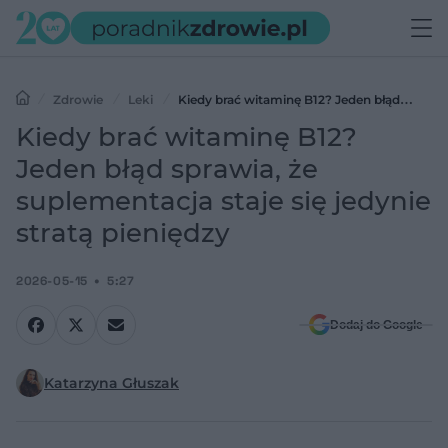
Zdrowie
Leki
Kiedy brać witaminę B12? Jeden błąd
sprawia, że suplementacja staje się jedynie stratą pieniędzy
Kiedy brać witaminę B12?
Jeden błąd sprawia, że
suplementacja staje się jedynie
stratą pieniędzy
2026-05-15
5:27
Dodaj do Google
Katarzyna Głuszak