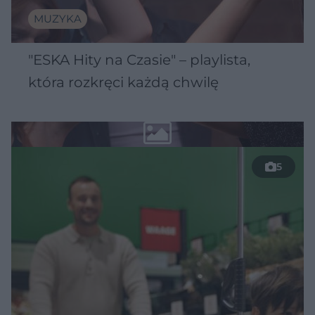
MUZYKA
"ESKA Hity na Czasie" – playlista,
która rozkręci każdą chwilę
5