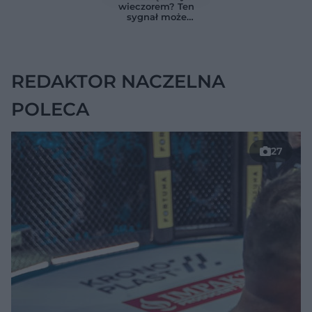
znikąd. Jeden objaw
Przyczyna może
wieczorem? Ten
zmienia wszystko
ukrywać się w
sygnał może
jelitach
wskazywać na
chorobę, która długo
nie daje objawów
REDAKTOR NACZELNA
POLECA
27