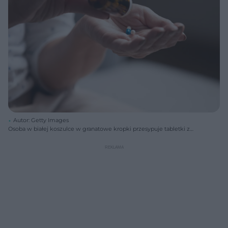
Autor: Getty Images
Osoba w białej koszulce w granatowe kropki przesypuje tabletki z
brązowej buteleczki na otwartą dłoń. Widoczne są dwie kapsułki,
niebieska i biała. O właściwej porze przyjmowania witaminy B12, by
uniknąć mdłości i skutecznie wzmocnić nerwy oraz odporność,
przeczytasz na Poradnik Zdrowie.