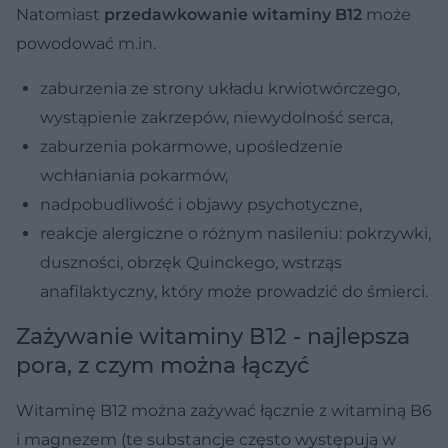
Natomiast
przedawkowanie witaminy B12
może
powodować m.in.
zaburzenia ze strony układu krwiotwórczego,
wystąpienie zakrzepów, niewydolność serca,
zaburzenia pokarmowe, upośledzenie
wchłaniania pokarmów,
nadpobudliwość i objawy psychotyczne,
reakcje alergiczne o różnym nasileniu: pokrzywki,
duszności, obrzęk Quinckego, wstrząs
anafilaktyczny, który może prowadzić do śmierci.
Zażywanie witaminy B12 - najlepsza
pora, z czym można łączyć
Witaminę B12 można zażywać łącznie z witaminą B6
i magnezem (te substancje często występują w