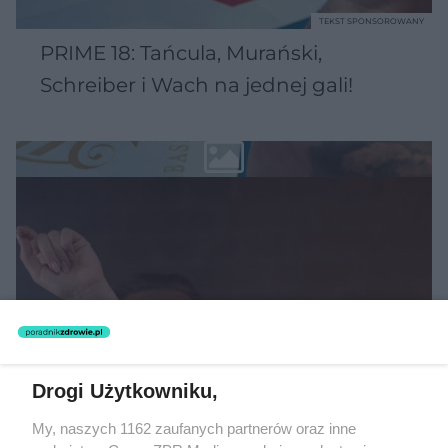
TEKST SPONSOROWANY
PRIME 18: Tańcula, Murański,
Schreiber i Wach na jednej gali!
Drogi Użytkowniku,
My, naszych 1162 zaufanych partnerów oraz inne
MUZYKA