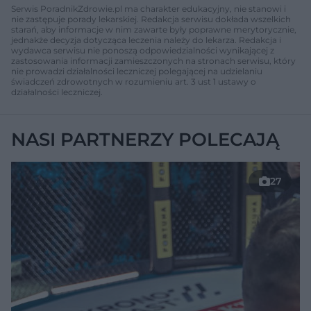
Serwis PoradnikZdrowie.pl ma charakter edukacyjny, nie stanowi i
nie zastępuje porady lekarskiej. Redakcja serwisu dokłada wszelkich
starań, aby informacje w nim zawarte były poprawne merytorycznie,
jednakże decyzja dotycząca leczenia należy do lekarza. Redakcja i
wydawca serwisu nie ponoszą odpowiedzialności wynikającej z
zastosowania informacji zamieszczonych na stronach serwisu, który
nie prowadzi działalności leczniczej polegającej na udzielaniu
świadczeń zdrowotnych w rozumieniu art. 3 ust 1 ustawy o
działalności leczniczej.
NASI PARTNERZY POLECAJĄ
27