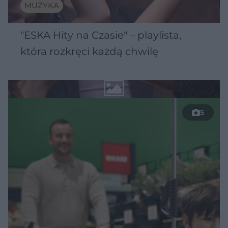
MUZYKA
"ESKA Hity na Czasie" – playlista,
która rozkręci każdą chwilę
5