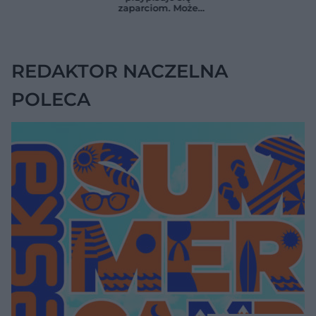
zaskoczyło
LDL o ponad połowę
zaparciom. Może
naukowców
jednak wskazywać
na chorobę jelita
REDAKTOR NACZELNA
POLECA