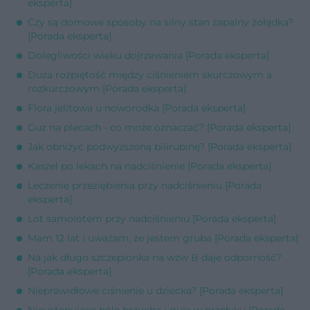
eksperta]
Czy są domowe sposoby na silny stan zapalny żołądka?
[Porada eksperta]
Dolegliwości wieku dojrzewania [Porada eksperta]
Duża rozpiętość między ciśnieniem skurczowym a
rozkurczowym [Porada eksperta]
Flora jelitowa u noworodka [Porada eksperta]
Guz na plecach - co może oznaczać? [Porada eksperta]
Jak obniżyć podwyższoną bilirubinę? [Porada eksperta]
Kaszel po lekach na nadciśnienie [Porada eksperta]
Leczenie przeziębienia przy nadciśnieniu [Porada
eksperta]
Lot samolotem przy nadciśnieniu [Porada eksperta]
Mam 12 lat i uważam, że jestem gruba [Porada eksperta]
Na jak długo szczepionka na wzw B daje odporność?
[Porada eksperta]
Nieprawidłowe ciśnienie u dziecka? [Porada eksperta]
Nieustępujące bóle brzucha i gula w przełyku [Porada