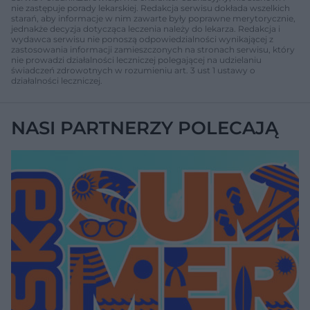
nie zastępuje porady lekarskiej. Redakcja serwisu dokłada wszelkich
starań, aby informacje w nim zawarte były poprawne merytorycznie,
jednakże decyzja dotycząca leczenia należy do lekarza. Redakcja i
wydawca serwisu nie ponoszą odpowiedzialności wynikającej z
zastosowania informacji zamieszczonych na stronach serwisu, który
nie prowadzi działalności leczniczej polegającej na udzielaniu
świadczeń zdrowotnych w rozumieniu art. 3 ust 1 ustawy o
działalności leczniczej.
NASI PARTNERZY POLECAJĄ