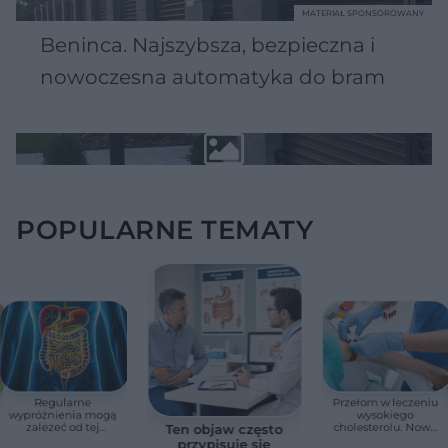
MATERIAŁ SPONSOROWANY
Beninca. Najszybsza, bezpieczna i
nowoczesna automatyka do bram
POPULARNE TEMATY
Regularne
Przełom w leczeniu
wypróżnienia mogą
wysokiego
zależeć od tej
cholesterolu. Nowa
Ten objaw często
witaminy. Odkrycie
terapia zmniejszyła
przypisuje się