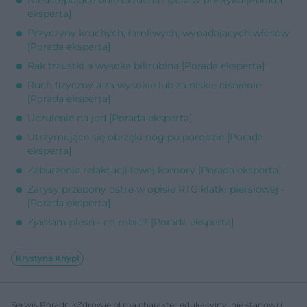
eksperta]
Przyczyny kruchych, łamliwych, wypadających włosów
[Porada eksperta]
Rak trzustki a wysoka bilirubina [Porada eksperta]
Ruch fizyczny a za wysokie lub za niskie ciśnienie
[Porada eksperta]
Uczulenie na jod [Porada eksperta]
Utrzymujące się obrzęki nóg po porodzie [Porada
eksperta]
Zaburzenia relaksacji lewej komory [Porada eksperta]
Zarysy przepony ostre w opisie RTG klatki piersiowej -
[Porada eksperta]
Zjadłam pleśń - co robić? [Porada eksperta]
Krystyna Knypl
Serwis PoradnikZdrowie.pl ma charakter edukacyjny, nie stanowi i