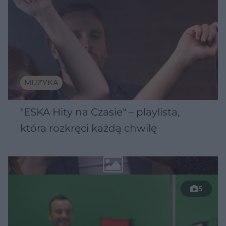
MUZYKA
"ESKA Hity na Czasie" – playlista,
która rozkręci każdą chwilę
5