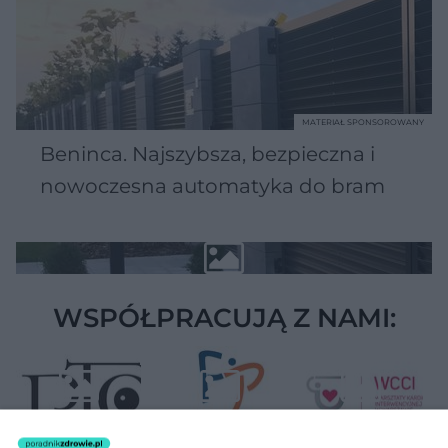
MATERIAŁ SPONSOROWANY
Beninca. Najszybsza, bezpieczna i
nowoczesna automatyka do bram
WSPÓŁPRACUJĄ Z NAMI: