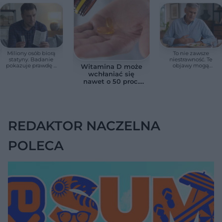
Miliony osób biorą
To nie zawsze
statyny. Badanie
niestrawność. Te
pokazuje prawdę o
objawy mogą
Witamina D może
skutkach ubocznych
wskazywać na raka
wchłaniać się
trzustki
nawet o 50 proc.
lepiej. Wystarczy
połączyć ją z
jednym składnikiem
REDAKTOR NACZELNA
POLECA