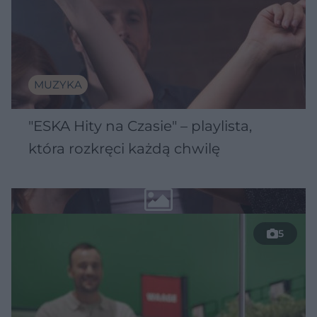
MUZYKA
"ESKA Hity na Czasie" – playlista,
która rozkręci każdą chwilę
5