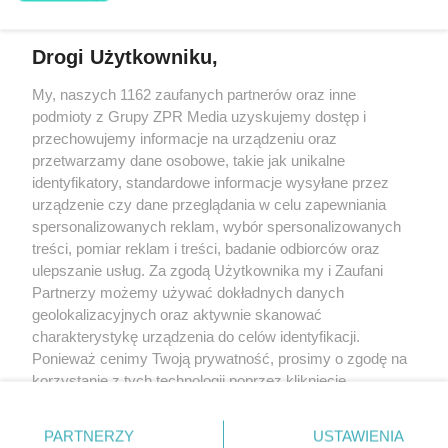
Drogi Użytkowniku,
Żaden utwór zamieszczony w serwisie nie może być powielany i
My, naszych 1162 zaufanych partnerów oraz inne
rozpowszechniany lub dalej rozpowszechniany w jakikolwiek sposób
(w tym także elektroniczny lub mechaniczny) na jakimkolwiek polu
podmioty z Grupy ZPR Media uzyskujemy dostęp i
eksploatacji w jakiejkolwiek formie, włącznie z umieszczaniem w
przechowujemy informacje na urządzeniu oraz
Internecie bez pisemnej zgody właściciela praw. Jakiekolwiek użycie
przetwarzamy dane osobowe, takie jak unikalne
lub wykorzystanie utworów w całości lub w części z naruszeniem
prawa, tzn. bez właściwej zgody, jest zabronione pod groźbą kary i
identyfikatory, standardowe informacje wysyłane przez
może być ścigane prawnie.
urządzenie czy dane przeglądania w celu zapewniania
spersonalizowanych reklam, wybór spersonalizowanych
treści, pomiar reklam i treści, badanie odbiorców oraz
ulepszanie usług. Za zgodą Użytkownika my i Zaufani
Partnerzy możemy używać dokładnych danych
geolokalizacyjnych oraz aktywnie skanować
charakterystykę urządzenia do celów identyfikacji.
O nas
Ponieważ cenimy Twoją prywatność, prosimy o zgodę na
korzystanie z tych technologii poprzez kliknięcie
Informacje prawne
„Akceptuję”. Zgoda jest dobrowolna i zawsze możesz ją
Nasze serwisy
zmienić/wycofać klikając przycisk ustawień prywatności
PARTNERZY
USTAWIENIA