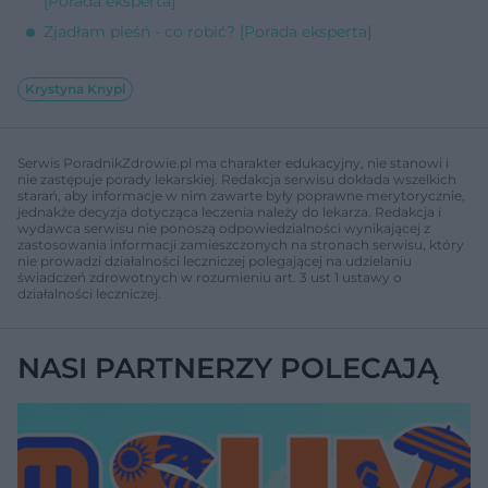
[Porada eksperta]
Zjadłam pleśń - co robić? [Porada eksperta]
Krystyna Knypl
Serwis PoradnikZdrowie.pl ma charakter edukacyjny, nie stanowi i
nie zastępuje porady lekarskiej. Redakcja serwisu dokłada wszelkich
starań, aby informacje w nim zawarte były poprawne merytorycznie,
jednakże decyzja dotycząca leczenia należy do lekarza. Redakcja i
wydawca serwisu nie ponoszą odpowiedzialności wynikającej z
zastosowania informacji zamieszczonych na stronach serwisu, który
nie prowadzi działalności leczniczej polegającej na udzielaniu
świadczeń zdrowotnych w rozumieniu art. 3 ust 1 ustawy o
działalności leczniczej.
NASI PARTNERZY POLECAJĄ