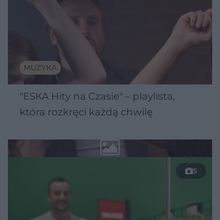
MUZYKA
"ESKA Hity na Czasie" – playlista,
która rozkręci każdą chwilę
5