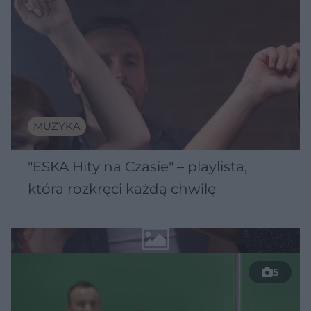
MUZYKA
"ESKA Hity na Czasie" – playlista,
która rozkręci każdą chwilę
5