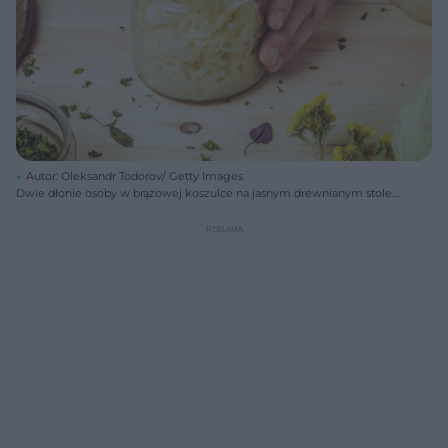
Autor: Oleksandr Todorov/ Getty Images
Dwie dłonie osoby w brązowej koszulce na jasnym drewnianym stole,
ugniatają w słoiku szatkowaną kapustę kiszoną z ziołami drewnianą
łyżką. Obok cebule, suszone zioła i świeża kapusta, symbolizujące
domowe przygotowanie kapusty kiszonej, której właściwości
zdrowotne poznasz na Poradnik Zdrowie.