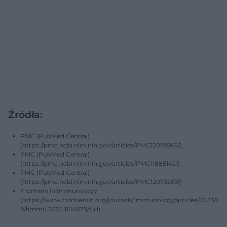
Źródła:
PMC (PubMed Central)
(https://pmc.ncbi.nlm.nih.gov/articles/PMC12093966/)
PMC (PubMed Central)
(https://pmc.ncbi.nlm.nih.gov/articles/PMC11885142/)
PMC (PubMed Central)
(https://pmc.ncbi.nlm.nih.gov/articles/PMC12073269/)
Frontiers in Immunology
(https://www.frontiersin.org/journals/immunology/articles/10.338
9/fimmu.2025.1614879/full)