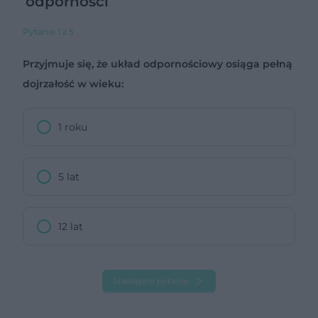
odporności
Pytanie 1 z 5
Przyjmuje się, że układ odpornościowy osiąga pełną
dojrzałość w wieku:
1 roku
5 lat
12 lat
Następne pytanie