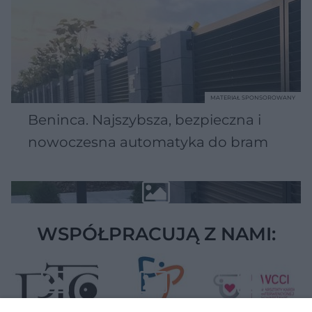
MATERIAŁ SPONSOROWANY
Beninca. Najszybsza, bezpieczna i
nowoczesna automatyka do bram
WSPÓŁPRACUJĄ Z NAMI: