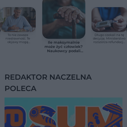
To nie zawsze
Długo czekali na tę
niestrawność. Te
decyzję. Ministerstwo
objawy mogą
rozszerza refundację
Ile maksymalnie
wskazywać na raka
pomp insulinowych
może żyć człowiek?
trzustki
Naukowcy podali
zaskakującą liczbę
REDAKTOR NACZELNA
POLECA