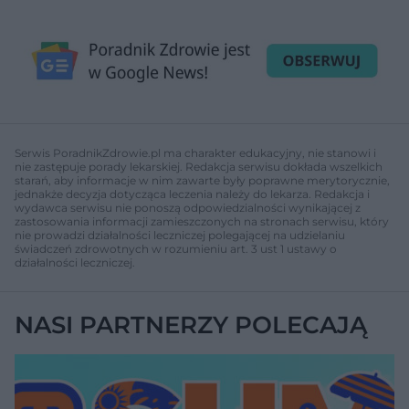
Serwis PoradnikZdrowie.pl ma charakter edukacyjny, nie stanowi i
nie zastępuje porady lekarskiej. Redakcja serwisu dokłada wszelkich
starań, aby informacje w nim zawarte były poprawne merytorycznie,
jednakże decyzja dotycząca leczenia należy do lekarza. Redakcja i
wydawca serwisu nie ponoszą odpowiedzialności wynikającej z
zastosowania informacji zamieszczonych na stronach serwisu, który
nie prowadzi działalności leczniczej polegającej na udzielaniu
świadczeń zdrowotnych w rozumieniu art. 3 ust 1 ustawy o
działalności leczniczej.
NASI PARTNERZY POLECAJĄ