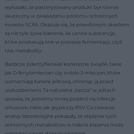
wykazało, że pasteryzowany produkt był równie
skuteczny w zwiększaniu poziomu ochronnych
kwasów SCFA. Okazuje się, że prawdziwym skarbem
są nie tyle żywe bakterie, ile cenne substancje,
które produkują one w procesie fermentacji, czyli
tzw. metabolity.
Badacze zidentyfikowali konkretne związki, takie
jak D-fenylomleczan czy indolo-3-mleczan, które
wzmacniają barierę jelitową, chroniąc ją przed
uszkodzeniami. Ta naturalna „tarcza” w jelitach
sprawia, że jesteśmy mniej podatni na infekcje
wirusowe, takie jak grypa czy RSV. Co ciekawe,
analizy laboratoryjne pokazały, że stężenie tych
ochronnych metabolitów w trakcie kiszenia może
wzrosnąć nawet dziesięciokrotnie.