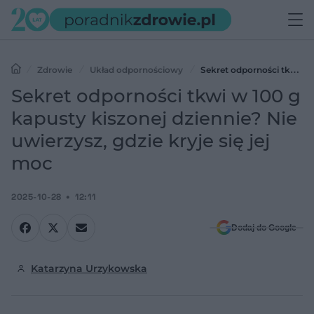
Zdrowie
Układ odpornościowy
Sekret odporności tkwi w
100 g kapusty kiszonej dziennie? Nie uwierzysz, gdzie kryje się jej
Sekret odporności tkwi w 100 g
moc
kapusty kiszonej dziennie? Nie
uwierzysz, gdzie kryje się jej
moc
2025-10-28
12:11
Dodaj do Google
Katarzyna Urzykowska