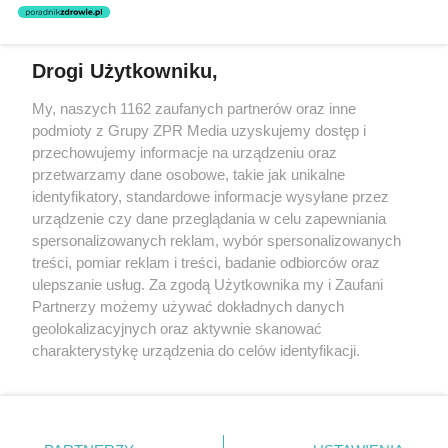
Drogi Użytkowniku,
Żaden utwór zamieszczony w serwisie nie może być powielany i
My, naszych 1162 zaufanych partnerów oraz inne
rozpowszechniany lub dalej rozpowszechniany w jakikolwiek sposób
podmioty z Grupy ZPR Media uzyskujemy dostęp i
(w tym także elektroniczny lub mechaniczny) na jakimkolwiek polu
eksploatacji w jakiejkolwiek formie, włącznie z umieszczaniem w
przechowujemy informacje na urządzeniu oraz
Internecie bez pisemnej zgody właściciela praw. Jakiekolwiek użycie
przetwarzamy dane osobowe, takie jak unikalne
lub wykorzystanie utworów w całości lub w części z naruszeniem
identyfikatory, standardowe informacje wysyłane przez
prawa, tzn. bez właściwej zgody, jest zabronione pod groźbą kary i
może być ścigane prawnie.
urządzenie czy dane przeglądania w celu zapewniania
spersonalizowanych reklam, wybór spersonalizowanych
treści, pomiar reklam i treści, badanie odbiorców oraz
ulepszanie usług. Za zgodą Użytkownika my i Zaufani
Partnerzy możemy używać dokładnych danych
geolokalizacyjnych oraz aktywnie skanować
charakterystykę urządzenia do celów identyfikacji.
O nas
Ponieważ cenimy Twoją prywatność, prosimy o zgodę na
korzystanie z tych technologii poprzez kliknięcie
Informacje prawne
„Akceptuję”. Zgoda jest dobrowolna i zawsze możesz ją
zmienić/wycofać klikając przycisk ustawień prywatności
Nasze serwisy