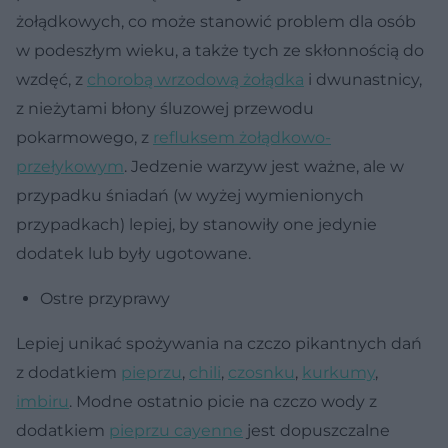
żołądkowych, co może stanowić problem dla osób
w podeszłym wieku, a także tych ze skłonnością do
wzdęć, z
chorobą wrzodową żołądka
i dwunastnicy,
z nieżytami błony śluzowej przewodu
pokarmowego, z
refluksem żołądkowo-
przełykowym
. Jedzenie warzyw jest ważne, ale w
przypadku śniadań (w wyżej wymienionych
przypadkach) lepiej, by stanowiły one jedynie
dodatek lub były ugotowane.
Ostre przyprawy
Lepiej unikać spożywania na czczo pikantnych dań
z dodatkiem
pieprzu
,
chili
,
czosnku
,
kurkumy
,
imbiru
. Modne ostatnio picie na czczo wody z
dodatkiem
pieprzu cayenne
jest dopuszczalne