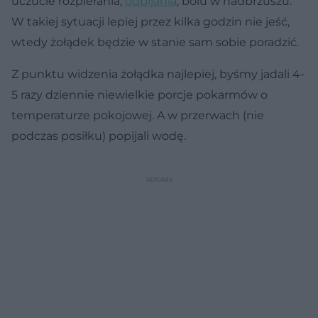
uczucie rozpierania,
odbijania
, bólu w nadbrzuszu.
W takiej sytuacji lepiej przez kilka godzin nie jeść,
wtedy żołądek będzie w stanie sam sobie poradzić.
Z punktu widzenia żołądka najlepiej, byśmy jadali 4-
5 razy dziennie niewielkie porcje pokarmów o
temperaturze pokojowej. A w przerwach (nie
podczas posiłku) popijali wodę.