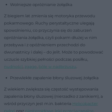
Wolniejsze opróżnianie żołądka
Z biegiem lat zmienia się motoryka przewodu
pokarmowego. Ruchy perystaltyczne ulegają
spowolnieniu, co przyczynia się do zaburzeń
opróżniania żołądka, czyli pokarm dłużej w nim
przebywa i z opóźnieniem przechodzi do
dwunastnicy i dalej – do jelit. Może to powodować
uczucie szybkiej pełności podczas posiłku,
nudności
,
zgagę
,
bóle w nadbrzuszu
.
Przewlekłe zapalenie błony śluzowej żołądka
Z wiekiem zwiększa się częstość występowania
zapalenia błony śluzowej (nierzadko z zanikiem), a
wśród przyczyn jest m.in. bakteria
Helicobacter
pylori
oraz
niesteroidowe leki przeciwzapalne
.