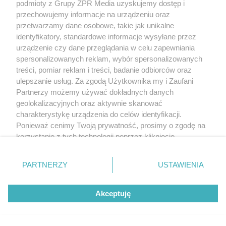
przede wszystkim w przypadku występowania
podmioty z Grupy ZPR Media uzyskujemy dostęp i
przechowujemy informacje na urządzeniu oraz
dolegliwości: bólów brzucha, męczącej zgagi, utraty
przetwarzamy dane osobowe, takie jak unikalne
apetytu, wymiotów,
chudnięcia
.
identyfikatory, standardowe informacje wysyłane przez
urządzenie czy dane przeglądania w celu zapewniania
Gastroskopię profilaktyczną robi się stosunkowo
spersonalizowanych reklam, wybór spersonalizowanych
rzadko, m.in. osobom z przełykiem Barretta,
treści, pomiar reklam i treści, badanie odbiorców oraz
ulepszanie usług. Za zgodą Użytkownika my i Zaufani
przewlekłym zanikowym zapaleniem błony
Partnerzy możemy używać dokładnych danych
śluzowej żołądka oraz osobom z niektórymi
geolokalizacyjnych oraz aktywnie skanować
zespołami uwarunkowanymi genetycznie. Dobrym
charakterystykę urządzenia do celów identyfikacji.
Ponieważ cenimy Twoją prywatność, prosimy o zgodę na
nieinwazyjnym badaniem narządów jamy brzusznej
korzystanie z tych technologii poprzez kliknięcie
jest
USG
. Z kolei
badanie kału
na krew utajoną
„Akceptuję”. Zgoda jest dobrowolna i zawsze możesz ją
czasem pomaga uniknąć inwazyjnej kolonoskopii.
zmienić/wycofać klikając przycisk ustawień prywatności
PARTNERZY
USTAWIENIA
znajdujący się w lewym dolnym rogu strony
. Niektóre
Jak starzeje się żołądek - choroby
rodzaje przetwarzania danych nie wymagają zgody
Akceptuję
użytkownika, ale masz prawo sprzeciwić się takiemu
Najczęstszą chorobą żołądka jest zapalenie błony
przetwarzaniu. Preferencje będą miały zastosowanie tylko
na tej witrynie.
śluzowej. Jakie jeszcze zmiany i choroby mogą