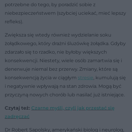
potrzebne do tego, by poradzić sobie z
niebezpieczeństwem (szybciej uciekać, mieć lepszy
refleks).
Zwiększa się wtedy również wydzielanie soku
żołądkowego, który drażni śluzówkę żołądka. Gdyby
zdarzało się to rzadko, nie byłoby większych
konsekwencji. Niestety, wiele osób zamartwia się i
denerwuje niemal bez przerwy. Zmiany, które są
konsekwencją życia w ciągłym
stresie
, kumulują się
i negatywnie wpływają na stan zdrowia. Mogą być
przyczyną nowych chorób lub nasilać już istniejące.
Czytaj też:
Czarne myśli, czyli jak przestać się
zadręczać
Dr Robert Sapolsky, amerykański biolog i neurolog,