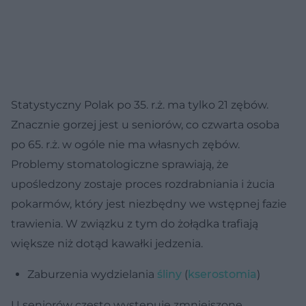
Statystyczny Polak po 35. r.ż. ma tylko 21 zębów.
Znacznie gorzej jest u seniorów, co czwarta osoba
po 65. r.ż. w ogóle nie ma własnych zębów.
Problemy stomatologiczne sprawiają, że
upośledzony zostaje proces rozdrabniania i żucia
pokarmów, który jest niezbędny we wstępnej fazie
trawienia. W związku z tym do żołądka trafiają
większe niż dotąd kawałki jedzenia.
Zaburzenia wydzielania
śliny
(
kserostomia
)
U seniorów często występuje zmniejszone