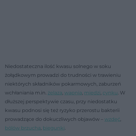
Niedostateczna ilość kwasu solnego w soku
żołądkowym prowadzi do trudności w trawieniu
niektórych składników pokarmowych, zaburzeń
wchłaniania m.in.
żelaza
,
wapnia
,
miedzi
,
cynku
. W
dłuższej perspektywie czasu, przy niedostatku
kwasu podnosi się też ryzyko przerostu bakterii
prowadzące do dokuczliwych objawów –
wzdęć
,
bólów brzucha
,
biegunki
.