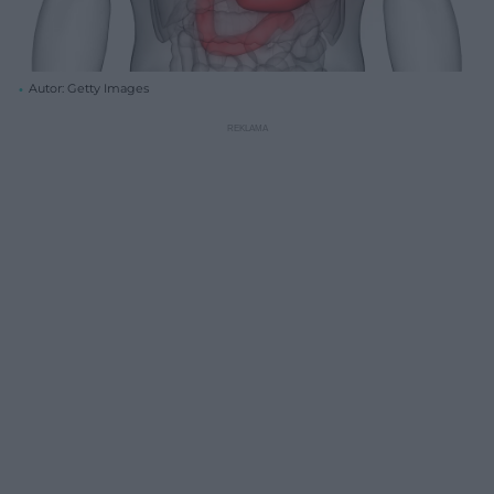
Autor: Getty Images