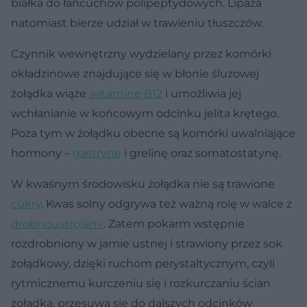
białka do łańcuchów polipeptydowych. Lipaza
natomiast bierze udział w trawieniu tłuszczów.
Czynnik wewnętrzny wydzielany przez komórki
okładzinowe znajdujące się w błonie śluzowej
żołądka wiąże
witaminę B12
i umożliwia jej
wchłanianie w końcowym odcinku jelita krętego.
Poza tym w żołądku obecne są komórki uwalniające
hormony –
gastrynę
i grelinę oraz somatostatynę.
W kwaśnym środowisku żołądka nie są trawione
cukry
. Kwas solny odgrywa też ważną rolę w walce z
drobnoustrojami
. Zatem pokarm wstępnie
rozdrobniony w jamie ustnej i strawiony przez sok
żołądkowy, dzięki ruchom perystaltycznym, czyli
rytmicznemu kurczeniu się i rozkurczaniu ścian
żołądka, przesuwa się do dalszych odcinków