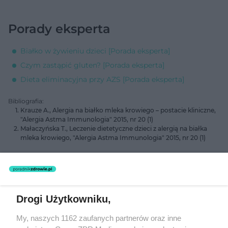
Porady eksperta
Białko w żywieniu dzieci [Porada eksperta]
Czym zastąpić gluten? [Porada eksperta]
Dieta eliminacyjna przy AZS [Porada eksperta]
Bibliografia:
Krauze A., Alergia na białko mleka krowiego – postacie kliniczne,
"Alergia Astma Immunologia" 2015, nr 20 (1)
Małaczyńska T., Leczenie dietetyczne dzieci z alergią na białka
mleka krowiego, "Alergia Astma Immunologia" 2015, nr 20 (1)
O autorze
Drogi Użytkowniku,
Monika Majewska
My, naszych 1162 zaufanych partnerów oraz inne