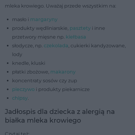
mleka krowiego. Uważaj przede wszystkim na:
masło i
margaryny
produkty wędliniarskie,
pasztety
i inne
przetwory mięsne np.
kiełbasa
słodycze, np.
czekolada
, cukierki kandyzowane,
lody
knedle, kluski
płatki zbożowe,
makarony
koncentraty sosów czy zup
pieczywo
i produkty piekarnicze
chipsy
.
Jadłospis dla dziecka z alergią na
białka mleka krowiego
Czytaj też: