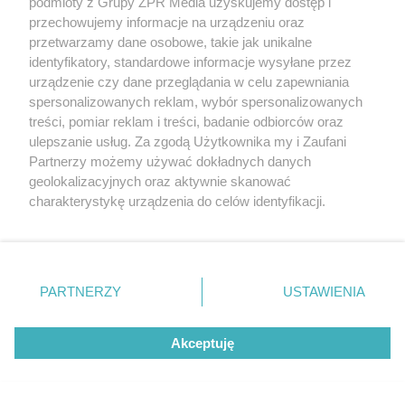
podmioty z Grupy ZPR Media uzyskujemy dostęp i
Dziennikarka specjalizująca się w
tematyce zdrowotnej, a zwłaszcza
przechowujemy informacje na urządzeniu oraz
obszarach medycyny, ochrony
przetwarzamy dane osobowe, takie jak unikalne
zdrowia i zdrowego odżywiania.
identyfikatory, standardowe informacje wysyłane przez
Autorka newsów, poradników,
urządzenie czy dane przeglądania w celu zapewniania
wywiadów z ekspertami i relacji.
spersonalizowanych reklam, wybór spersonalizowanych
Uczestniczka największej
treści, pomiar reklam i treści, badanie odbiorców oraz
Ogólnopolskiej Konferencji
ulepszanie usług. Za zgodą Użytkownika my i Zaufani
Medycznej "Polka w Europie",
Partnerzy możemy używać dokładnych danych
organizowanej przez Stowarzyszenie "Dziennikarze dla
geolokalizacyjnych oraz aktywnie skanować
Zdrowia", a także specjalistycznych warsztatów i
charakterystykę urządzenia do celów identyfikacji.
seminariów dla dziennikarzy realizowanych przez
Stowarzyszenie.
Ponieważ cenimy Twoją prywatność, prosimy o zgodę na
korzystanie z tych technologii poprzez kliknięcie
Przeczytaj więcej tekstów tej autorki
„Akceptuję”. Zgoda jest dobrowolna i zawsze możesz ją
zmienić/wycofać klikając przycisk ustawień prywatności
PARTNERZY
USTAWIENIA
znajdujący się w lewym dolnym rogu strony
. Niektóre
rodzaje przetwarzania danych nie wymagają zgody
Akceptuję
użytkownika, ale masz prawo sprzeciwić się takiemu
uczulenie na białko krowie objawy
przetwarzaniu. Preferencje będą miały zastosowanie tylko
na tej witrynie.