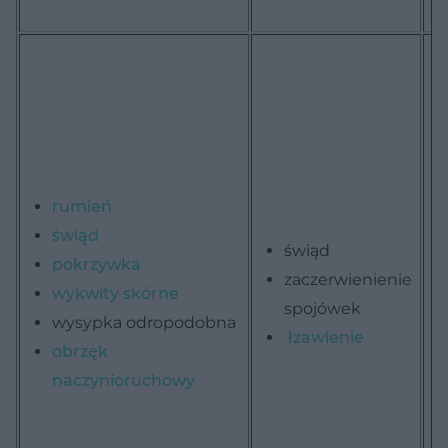
o
rumień
świąd
świąd
pokrzywka
zaczerwienienie
wykwity skórne
spojówek
wysypka odropodobna
łzawienie
obrzęk
naczynioruchowy