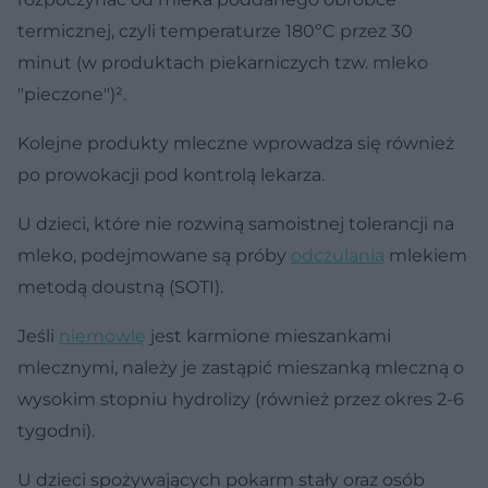
termicznej, czyli temperaturze 180ºC przez 30
minut (w produktach piekarniczych tzw. mleko
"pieczone")².
Kolejne produkty mleczne wprowadza się również
po prowokacji pod kontrolą lekarza.
U dzieci, które nie rozwiną samoistnej tolerancji na
mleko, podejmowane są próby
odczulania
mlekiem
metodą doustną (SOTI).
Jeśli
niemowlę
jest karmione mieszankami
mlecznymi, należy je zastąpić mieszanką mleczną o
wysokim stopniu hydrolizy (również przez okres 2-6
tygodni).
U dzieci spożywających pokarm stały oraz osób