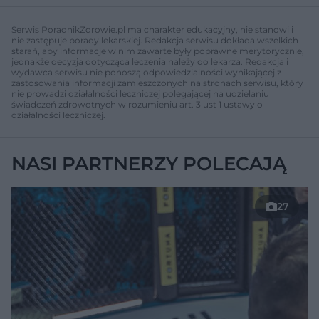
Serwis PoradnikZdrowie.pl ma charakter edukacyjny, nie stanowi i
nie zastępuje porady lekarskiej. Redakcja serwisu dokłada wszelkich
starań, aby informacje w nim zawarte były poprawne merytorycznie,
jednakże decyzja dotycząca leczenia należy do lekarza. Redakcja i
wydawca serwisu nie ponoszą odpowiedzialności wynikającej z
zastosowania informacji zamieszczonych na stronach serwisu, który
nie prowadzi działalności leczniczej polegającej na udzielaniu
świadczeń zdrowotnych w rozumieniu art. 3 ust 1 ustawy o
działalności leczniczej.
NASI PARTNERZY POLECAJĄ
27