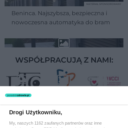
MATERIAŁ SPONSOROWANY
Beninca. Najszybsza, bezpieczna i
nowoczesna automatyka do bram
WSPÓŁPRACUJĄ Z NAMI:
Drogi Użytkowniku,
Żaden utwór zamieszczony w serwisie nie może być powielany i
My, naszych 1162 zaufanych partnerów oraz inne
rozpowszechniany lub dalej rozpowszechniany w jakikolwiek sposób