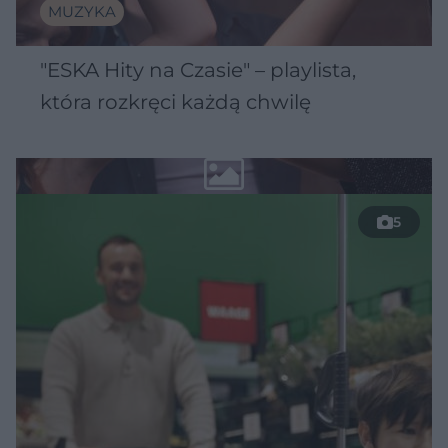
MUZYKA
"ESKA Hity na Czasie" – playlista,
która rozkręci każdą chwilę
5