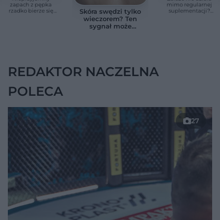
zapach z pępka
mimo regularnej
rzadko bierze się
suplementacji?
Skóra swędzi tylko
znikąd. Jeden objaw
Przyczyna może
wieczorem? Ten
zmienia wszystko
ukrywać się w
sygnał może
jelitach
wskazywać na
chorobę, która długo
nie daje objawów
REDAKTOR NACZELNA
POLECA
27