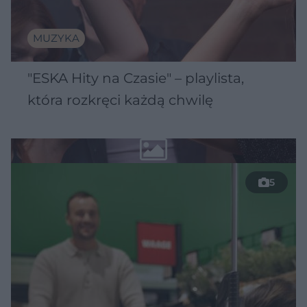
MUZYKA
"ESKA Hity na Czasie" – playlista,
która rozkręci każdą chwilę
5