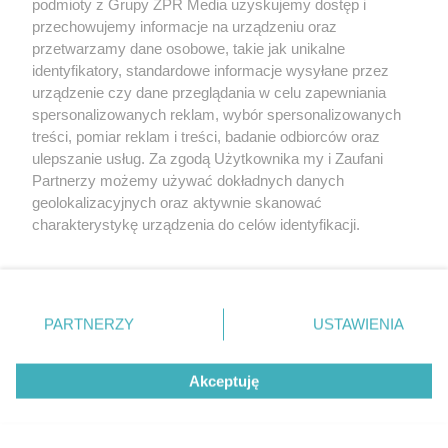
podmioty z Grupy ZPR Media uzyskujemy dostęp i
(w tym także elektroniczny lub mechaniczny) na jakimkolwiek polu
eksploatacji w jakiejkolwiek formie, włącznie z umieszczaniem w
przechowujemy informacje na urządzeniu oraz
Internecie bez pisemnej zgody właściciela praw. Jakiekolwiek użycie
przetwarzamy dane osobowe, takie jak unikalne
lub wykorzystanie utworów w całości lub w części z naruszeniem
identyfikatory, standardowe informacje wysyłane przez
prawa, tzn. bez właściwej zgody, jest zabronione pod groźbą kary i
może być ścigane prawnie.
urządzenie czy dane przeglądania w celu zapewniania
spersonalizowanych reklam, wybór spersonalizowanych
treści, pomiar reklam i treści, badanie odbiorców oraz
ulepszanie usług. Za zgodą Użytkownika my i Zaufani
Partnerzy możemy używać dokładnych danych
geolokalizacyjnych oraz aktywnie skanować
charakterystykę urządzenia do celów identyfikacji.
O nas
Ponieważ cenimy Twoją prywatność, prosimy o zgodę na
korzystanie z tych technologii poprzez kliknięcie
Informacje prawne
„Akceptuję”. Zgoda jest dobrowolna i zawsze możesz ją
zmienić/wycofać klikając przycisk ustawień prywatności
Nasze serwisy
PARTNERZY
USTAWIENIA
znajdujący się w lewym dolnym rogu strony
. Niektóre
© 2026 Grupa ZPR Media
rodzaje przetwarzania danych nie wymagają zgody
Akceptuję
użytkownika, ale masz prawo sprzeciwić się takiemu
przetwarzaniu. Preferencje będą miały zastosowanie tylko
na tej witrynie.