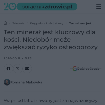
Zdrowie
Kręgosłup, kości, stawy
Ten minerał jest
kluczowy dla kości. Niedobór może zwiększać ryzyko osteoporozy
Ten minerał jest kluczowy dla
kości. Niedobór może
zwiększać ryzyko osteoporozy
2026-06-12
5:23
Dodaj do Google
Romana Makówka
Wapń od lat uznawany jest za najważniejszy