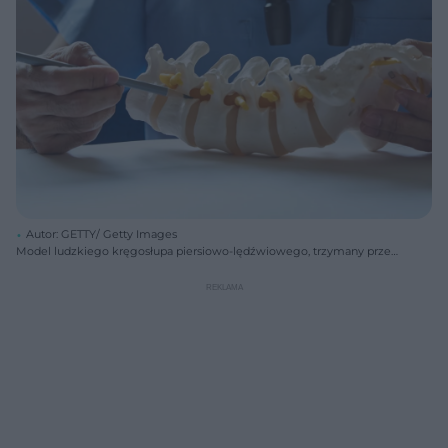
Autor: GETTY/ Getty Images
Model ludzkiego kręgosłupa piersiowo-lędźwiowego, trzymany przez
osobę w niebieskim uniformie medycznym. Dłoń z ołówkiem
wskazuje na model, symbolizując wagę minerałów dla zdrowych
kości. Na portalu Poradnik Zdrowie znajdziesz informacje o znaczeniu
wapnia i magnezu w profilaktyce osteoporozy.