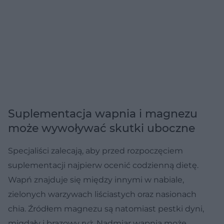
Suplementacja wapnia i magnezu
może wywoływać skutki uboczne
Specjaliści zalecają, aby przed rozpoczęciem
suplementacji najpierw ocenić codzienną dietę.
Wapń znajduje się między innymi w nabiale,
zielonych warzywach liściastych oraz nasionach
chia. Źródłem magnezu są natomiast pestki dyni,
migdały i brązowy ryż. Nadmiar wapnia może