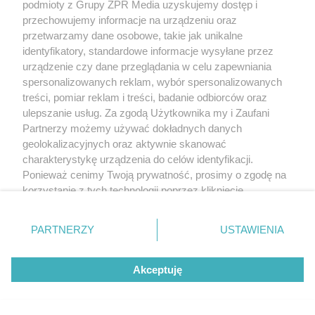
podmioty z Grupy ZPR Media uzyskujemy dostęp i
przechowujemy informacje na urządzeniu oraz
przetwarzamy dane osobowe, takie jak unikalne
identyfikatory, standardowe informacje wysyłane przez
urządzenie czy dane przeglądania w celu zapewniania
spersonalizowanych reklam, wybór spersonalizowanych
treści, pomiar reklam i treści, badanie odbiorców oraz
ulepszanie usług. Za zgodą Użytkownika my i Zaufani
Partnerzy możemy używać dokładnych danych
MATERIAŁ SPONSOROWANY
geolokalizacyjnych oraz aktywnie skanować
charakterystykę urządzenia do celów identyfikacji.
ESKA Summer Camp 2026 rusza w
Ponieważ cenimy Twoją prywatność, prosimy o zgodę na
trasę! Odwiedź strefę Wawel i
korzystanie z tych technologii poprzez kliknięcie
spróbuj kultowych Michałków z
„Akceptuję”. Zgoda jest dobrowolna i zawsze możesz ją
zmienić/wycofać klikając przycisk ustawień prywatności
Wawelu
PARTNERZY
USTAWIENIA
znajdujący się w lewym dolnym rogu strony
. Niektóre
rodzaje przetwarzania danych nie wymagają zgody
Akceptuję
użytkownika, ale masz prawo sprzeciwić się takiemu
przetwarzaniu. Preferencje będą miały zastosowanie tylko
na tej witrynie.