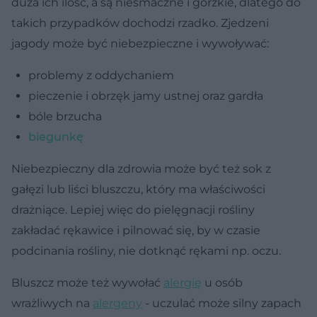
duża ich ilość, a są niesmaczne i gorzkie, dlatego do
takich przypadków dochodzi rzadko. Zjedzeni
jagody może być niebezpieczne i wywoływać:
problemy z oddychaniem
pieczenie i obrzęk jamy ustnej oraz gardła
bóle brzucha
biegunkę
Niebezpieczny dla zdrowia może być też sok z
gałęzi lub liści bluszczu, który ma właściwości
drażniące. Lepiej więc do pielęgnacji rośliny
zakładać rękawice i pilnować się, by w czasie
podcinania rośliny, nie dotknąć rękami np. oczu.
Bluszcz może też wywołać
alergię
u osób
wrażliwych na
alergeny
- uczulać może silny zapach