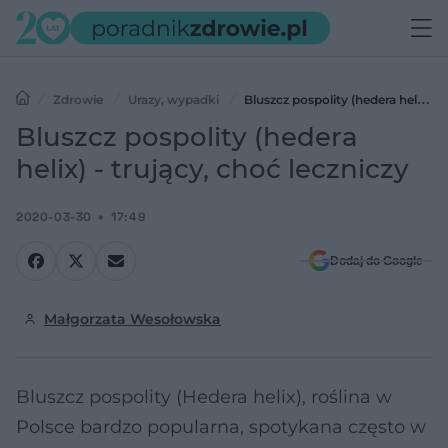
Zdrowie
Urazy, wypadki
Bluszcz pospolity (hedera helix) -
trujący, choć leczniczy
Bluszcz pospolity (hedera
helix) - trujący, choć leczniczy
2020-03-30
17:49
Dodaj do Google
Małgorzata Wesołowska
Bluszcz pospolity (Hedera helix), roślina w
Polsce bardzo popularna, spotykana często w