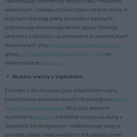
zapobiegają nadmiernej keratynizacji mieszków
włosowych i działają oczyszczająco na pory skóry. A
przy tym regulują pracę gruczołów łojowych i
przywracają równowagę skórze głowy. Dlatego
ekstrakty z bluszczu są stosowane w kosmetykach
stosowanych przy
łojotokowym zapaleniu skóry
głowy,
do włosów przetłuszczających się
i ze
skłonnością do
łupieżu
.
Bluszcz walczy z trądzikiem
Ekstrakt z liści bluszczu jest składnikiem wielu
kosmetyków przeznaczonych do pielęgnacji
skóry
tłustej
i
cery trądzikowej
. Reguluje bowiem
wydzielanie
sebum
, dokładnie oczyszcza skórę z
wszelkich zanieczyszczeń i odblokowuje pory, a
ponadto dzięki właściwościom antyseptycznym