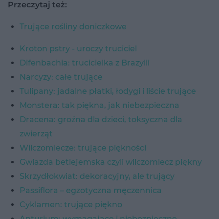
Przeczytaj też:
Trujące rośliny doniczkowe
Kroton pstry - uroczy truciciel
Difenbachia: trucicielka z Brazylii
Narcyzy: całe trujące
Tulipany: jadalne płatki, łodygi i liście trujące
Monstera: tak piękna, jak niebezpieczna
Dracena: groźna dla dzieci, toksyczna dla
zwierząt
Wilczomlecze: trujące piękności
Gwiazda betlejemska czyli wilczomlecz piękny
Skrzydłokwiat: dekoracyjny, ale trujący
Passiflora – egzotyczna męczennica
Cyklamen: trujące piękno
Anturium: wymagające i niebezpieczne