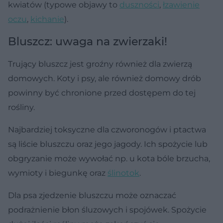
kwiatów (typowe objawy to
duszności
,
łzawienie
oczu
,
kichanie
).
Bluszcz: uwaga na zwierzaki!
Trujący bluszcz jest groźny również dla zwierzą
domowych. Koty i psy, ale również domowy drób
powinny być chronione przed dostępem do tej
rośliny.
Najbardziej toksyczne dla czworonogów i ptactwa
są liście bluszczu oraz jego jagody. Ich spożycie lub
obgryzanie może wywołać np. u kota bóle brzucha,
wymioty i biegunkę oraz
ślinotok
.
Dla psa zjedzenie bluszczu może oznaczać
podrażnienie błon śluzowych i spojówek. Spożycie