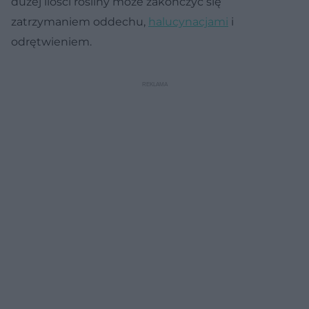
dużej ilości rośliny może zakończyć się
zatrzymaniem oddechu,
halucynacjami
i
odrętwieniem.