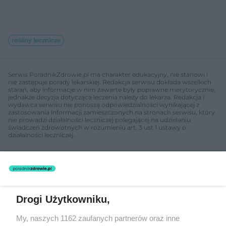
rośliny lecznicze
Serwis PoradnikZdrowie.pl ma charakter edukacyjny, nie stanowi i
nie zastępuje porady lekarskiej. Redakcja serwisu dokłada wszelkich
starań, aby informacje w nim zawarte były poprawne merytorycznie,
jednakże decyzja dotycząca leczenia należy do lekarza. Redakcja i
wydawca serwisu nie ponoszą odpowiedzialności wynikającej z
zastosowania informacji zamieszczonych na stronach serwisu, który
nie prowadzi działalności leczniczej polegającej na udzielaniu
świadczeń zdrowotnych w rozumieniu art. 3 ust 1 ustawy o
działalności leczniczej.
NASI PARTNERZY POLECAJĄ
Drogi Użytkowniku,
My, naszych 1162 zaufanych partnerów oraz inne