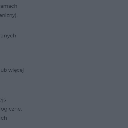
omamach
nizny).
uwanych
lub więcej
ejś
logiczne.
ich