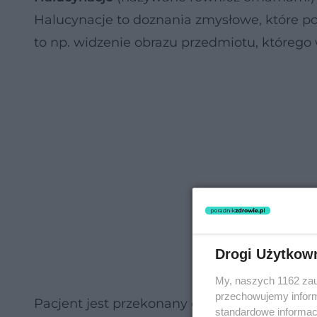
Halucynacje to doznania zmysłowe, które po
to np. widzenie obrazu przedmiotu, którego 
Drogi Użytkow
My, naszych 1162 zau
przechowujemy informa
Pacjent jest przekonany o prawdziwości o
standardowe informac