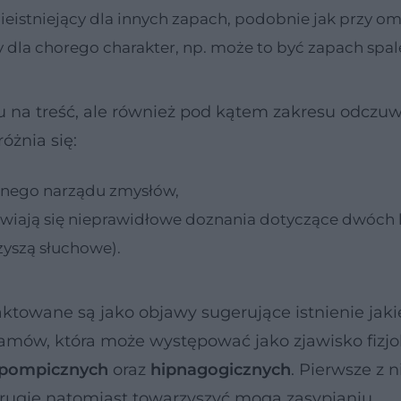
ieistniejący dla innych zapach, podobnie jak przy 
la chorego charakter, np. może to być zapach spale
du na treść, ale również pod kątem zakresu odcz
óżnia się:
tnego narządu zmysłów,
awiają się nieprawidłowe doznania dotyczące dwóch 
szą słuchowe).
ktowane są jako objawy sugerujące istnienie jaki
mamów, która może występować jako zjawisko fizjo
pompicznych
oraz
hipnagogicznych
. Pierwsze z n
 drugie natomiast towarzyszyć mogą zasypianiu.