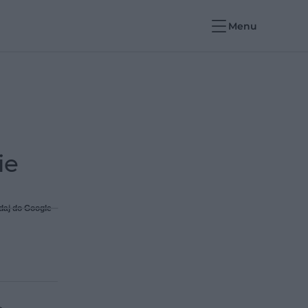
Menu
ie
daj do Google