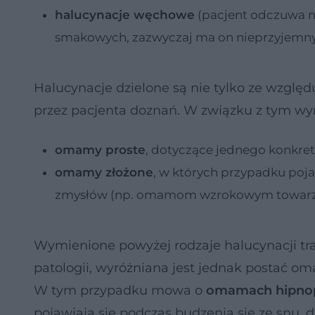
halucynacje węchowe
(pacjent odczuwa n
smakowych, zazwyczaj ma on nieprzyjemny d
Halucynacje dzielone są nie tylko ze wzglę
przez pacjenta doznań. W związku z tym wyr
omamy proste
, dotyczące jednego konkre
omamy złożone
, w których przypadku poj
zmysłów (np. omamom wzrokowym towarzy
Wymienione powyżej rodzaje halucynacji tra
patologii, wyróżniana jest jednak postać o
W tym przypadku mowa o
omamach hipno
pojawiają się podczas budzenia się ze snu,