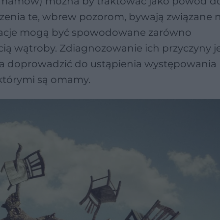
 (omamów) można by traktować jako powód d
zenia te, wbrew pozorom, bywają związane n
ynacje mogą być spowodowane zarówno
ą wątroby. Zdiagnozowanie ich przyczyny jes
wala doprowadzić do ustąpienia występowania
którymi są omamy.