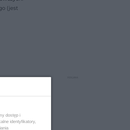
o (jest
y dostęp i
lne identyfikatory,
owanie
iania