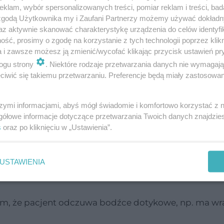
e istnieją. Niewłaściwe doznania dotyczące narząd
klam, wybór spersonalizowanych treści, pomiar reklam i treści, bad
 zgodą Użytkownika my i Zaufani Partnerzy możemy używać dokład
h ludzi (np. przed zaśnięciem oraz przy budzeniu
az aktywnie skanować charakterystykę urządzenia do celów identyfi
nymi stanami chorobowymi.
ść, prosimy o zgodę na korzystanie z tych technologii poprzez klikn
a i zawsze możesz ją zmienić/wycofać klikając przycisk ustawień pr
ogu strony
. Niektóre rodzaje przetwarzania danych nie wymagaj
iwić się takiemu przetwarzaniu. Preferencje będą miały zastosowanie
órego to one dotyczą. Z tego względu wyróżniane
szymi informacjami, abyś mógł świadomie i komfortowo korzystać z
gółowe informacje dotyczące przetwarzania Twoich danych znajdzi
o widzenie prostych wrażeń, jak np. błysków, ale i z
s
oraz po kliknięciu w „Ustawienia”.
eistniejących przedmiotów),
rodzaju trzasków, klików czy głosów lub nawet muzyki
USTAWIENIA
stniejącego ku temu bodźca – jakiegoś smaku, zazw
ym, że pacjent odczuwa bodźce dotykowe, np. ma wra