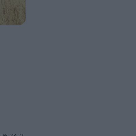
nawczych
.