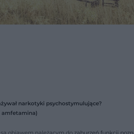
zażywał narkotyki psychostymulujące?
, amfetamina)
 są objawem należącym do
zaburzeń funkcji poz