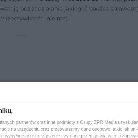
wstają bez zadziałania jakiegoś bodźca sprawczeg
w rzeczywistości nie ma).
niku,
fanych partnerów oraz inne podmioty z Grupy ZPR Media uzyskujem
cje na urządzeniu oraz przetwarzamy dane osobowe, takie jak unika
dczuwanych wrażeń – nie jest możliwe wyperswad
je wysyłane przez urządzenie czy dane przeglądania w celu zapewn