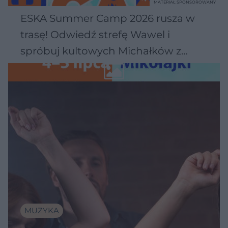
MATERIAŁ SPONSOROWANY
ESKA Summer Camp 2026 rusza w
trasę! Odwiedź strefę Wawel i
spróbuj kultowych Michałków z
Wawelu
MUZYKA