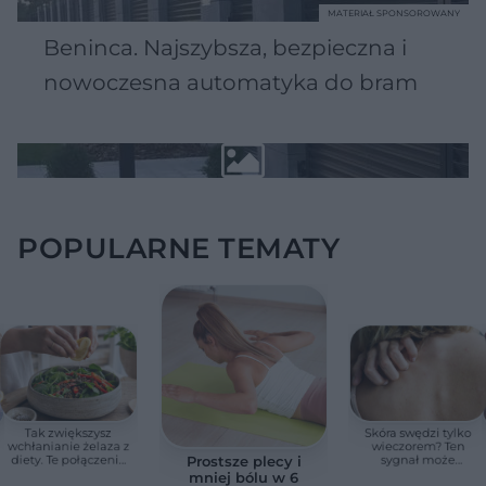
MATERIAŁ SPONSOROWANY
Beninca. Najszybsza, bezpieczna i
nowoczesna automatyka do bram
POPULARNE TEMATY
Tak zwiększysz
Skóra swędzi tylko
wchłanianie żelaza z
wieczorem? Ten
diety. Te połączenia
sygnał może
Prostsze plecy i
produktów
wskazywać na
mniej bólu w 6
pomagają przy
chorobę, która długo