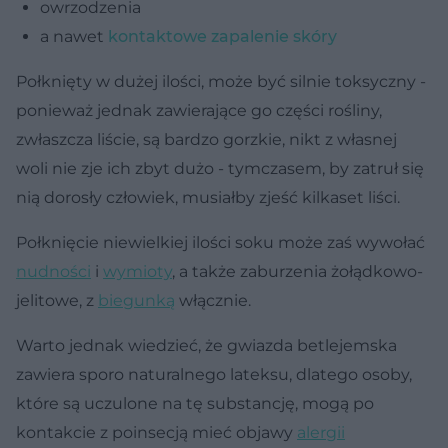
owrzodzenia
a nawet
kontaktowe zapalenie skóry
Połknięty w dużej ilości, może być silnie toksyczny -
ponieważ jednak zawierające go części rośliny,
zwłaszcza liście, są bardzo gorzkie, nikt z własnej
woli nie zje ich zbyt dużo - tymczasem, by zatruł się
nią dorosły człowiek, musiałby zjeść kilkaset liści.
Połknięcie niewielkiej ilości soku może zaś wywołać
nudności
i
wymioty
, a także zaburzenia żołądkowo-
jelitowe, z
biegunką
włącznie.
Warto jednak wiedzieć, że gwiazda betlejemska
zawiera sporo naturalnego lateksu, dlatego osoby,
które są uczulone na tę substancję, mogą po
kontakcie z poinsecją mieć objawy
alergii