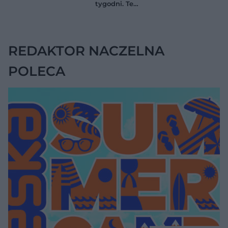
tygodni. Te
anemii
nie daje objawów
ćwiczenia
pomagają
zmniejszyć wdowi
garb
REDAKTOR NACZELNA
POLECA