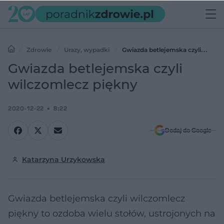
Zdrowie
Urazy, wypadki
Gwiazda betlejemska czyli
wilczomlecz piękny
Gwiazda betlejemska czyli
wilczomlecz piękny
2020-12-22
8:22
Dodaj do Google
Katarzyna Urzykowska
Gwiazda betlejemska czyli wilczomlecz
piękny to ozdoba wielu stołów, ustrojonych na