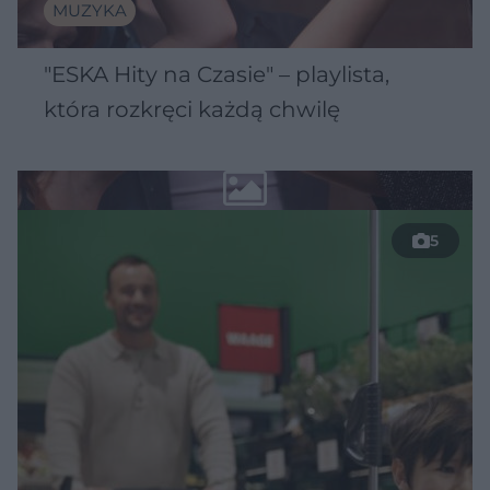
MUZYKA
"ESKA Hity na Czasie" – playlista,
która rozkręci każdą chwilę
5