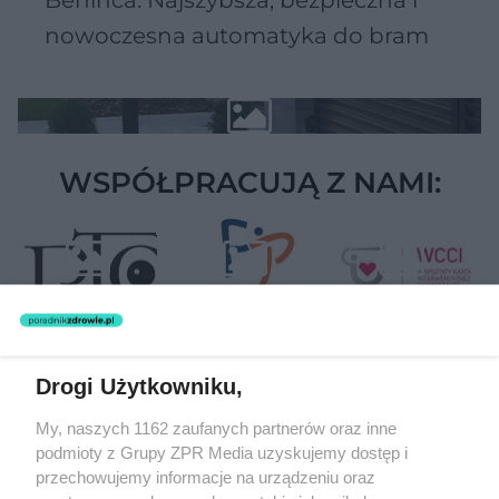
nowoczesna automatyka do bram
WSPÓŁPRACUJĄ Z NAMI:
Drogi Użytkowniku,
Żaden utwór zamieszczony w serwisie nie może być powielany i
My, naszych 1162 zaufanych partnerów oraz inne
rozpowszechniany lub dalej rozpowszechniany w jakikolwiek sposób
podmioty z Grupy ZPR Media uzyskujemy dostęp i
(w tym także elektroniczny lub mechaniczny) na jakimkolwiek polu
eksploatacji w jakiejkolwiek formie, włącznie z umieszczaniem w
przechowujemy informacje na urządzeniu oraz
Internecie bez pisemnej zgody właściciela praw. Jakiekolwiek użycie