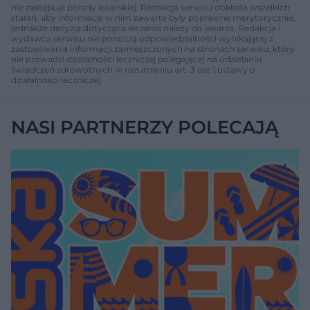
nie zastępuje porady lekarskiej. Redakcja serwisu dokłada wszelkich
starań, aby informacje w nim zawarte były poprawne merytorycznie,
jednakże decyzja dotycząca leczenia należy do lekarza. Redakcja i
wydawca serwisu nie ponoszą odpowiedzialności wynikającej z
zastosowania informacji zamieszczonych na stronach serwisu, który
nie prowadzi działalności leczniczej polegającej na udzielaniu
świadczeń zdrowotnych w rozumieniu art. 3 ust 1 ustawy o
działalności leczniczej.
NASI PARTNERZY POLECAJĄ