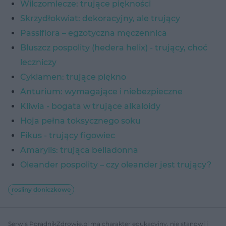
Wilczomlecze: trujące piękności
Skrzydłokwiat: dekoracyjny, ale trujący
Passiflora – egzotyczna męczennica
Bluszcz pospolity (hedera helix) - trujący, choć
leczniczy
Cyklamen: trujące piękno
Anturium: wymagające i niebezpieczne
Kliwia - bogata w trujące alkaloidy
Hoja pełna toksycznego soku
Fikus - trujący figowiec
Amarylis: trująca belladonna
Oleander pospolity – czy oleander jest trujący?
rosliny doniczkowe
Serwis PoradnikZdrowie.pl ma charakter edukacyjny, nie stanowi i