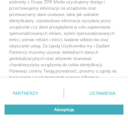
Czytaj też:
HPV, EBV, HBV i HCV - wirusy, które
podmioty z Grupy ZPR Media uzyskujemy dostęp i
przechowujemy informacje na urządzeniu oraz
mogą prowadzić do raka
przetwarzamy dane osobowe, takie jak unikalne
W jaki sposób wirusy onkogenne
identyfikatory, standardowe informacje wysyłane przez
urządzenie czy dane przeglądania w celu zapewniania
wywołują mutacje nowotworowe?
spersonalizowanych reklam, wybór spersonalizowanych
treści, pomiar reklam i treści, badanie odbiorców oraz
Wirusy są tworami biologicznymi nie posiadającymi
ulepszanie usług. Za zgodą Użytkownika my i Zaufani
zdolności samodzielnego namnażania. W celu
Partnerzy możemy używać dokładnych danych
geolokalizacyjnych oraz aktywnie skanować
powielenia się wykorzystują komórki gospodarza -
charakterystykę urządzenia do celów identyfikacji.
czyli w przypadku chorób ludzkich, komórki
Ponieważ cenimy Twoją prywatność, prosimy o zgodę na
naszego ciała. Wprowadzają w tym celu swój
korzystanie z tych technologii poprzez kliknięcie
„Akceptuję”. Zgoda jest dobrowolna i zawsze możesz ją
materiał genetyczny do naszego DNA. W
zmienić/wycofać klikając przycisk ustawień prywatności
następnym etapie ludzkie komórki produkują
PARTNERZY
USTAWIENIA
znajdujący się w lewym dolnym rogu strony
. Niektóre
wirusy na podstawie wszczepionej w nie informacji.
rodzaje przetwarzania danych nie wymagają zgody
Akceptuję
użytkownika, ale masz prawo sprzeciwić się takiemu
W przypadku wirusów onkogennych zdarza się, że
przetwarzaniu. Preferencje będą miały zastosowanie tylko
w trakcie wprowadzania materiału genetycznego
na tej witrynie.