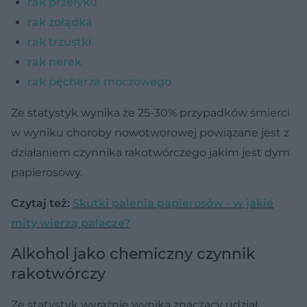
rak przełyku
rak żołądka
rak trzustki
rak nerek
rak pęcherza moczowego
Ze statystyk wynika że 25-30% przypadków śmierci
w wyniku choroby nowotworowej powiązane jest z
działaniem czynnika rakotwórczego jakim jest dym
papierosowy.
Czytaj też:
Skutki palenia papierosów - w jakie
mity wierzą palacze?
Alkohol jako chemiczny czynnik
rakotwórczy
Ze statystyk wyraźnie wynika znaczący udział