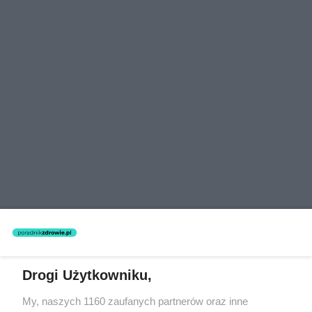
Wirusy posiadające zdolność wywoływania mutacji
Drogi Użytkowniku,
nowotworowych nazywane są onkogennymi.
My, naszych 1160 zaufanych partnerów oraz inne