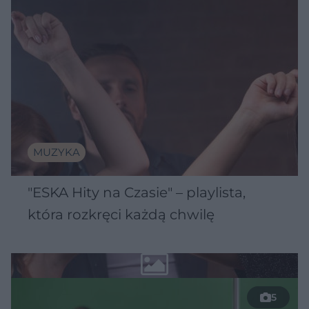
MUZYKA
"ESKA Hity na Czasie" – playlista,
która rozkręci każdą chwilę
5