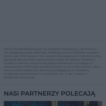
Serwis PoradnikZdrowie.pl ma charakter edukacyjny, nie stanowi i
nie zastępuje porady lekarskiej. Redakcja serwisu dokłada wszelkich
starań, aby informacje w nim zawarte były poprawne merytorycznie,
jednakże decyzja dotycząca leczenia należy do lekarza. Redakcja i
wydawca serwisu nie ponoszą odpowiedzialności wynikającej z
zastosowania informacji zamieszczonych na stronach serwisu, który
nie prowadzi działalności leczniczej polegającej na udzielaniu
świadczeń zdrowotnych w rozumieniu art. 3 ust 1 ustawy o
działalności leczniczej.
NASI PARTNERZY POLECAJĄ