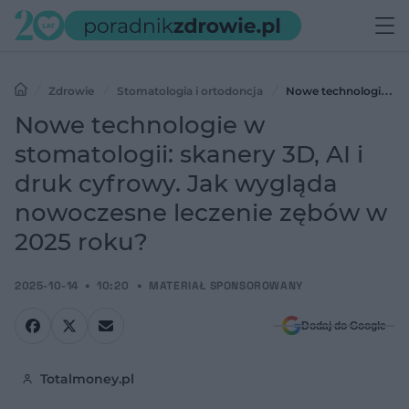
Zdrowie
Stomatologia i ortodoncja
Nowe technologie w
stomatologii: skanery 3D, AI i druk cyfrowy. Jak wygląda
Nowe technologie w
nowoczesne leczenie zębów w 2025 roku?
stomatologii: skanery 3D, AI i
druk cyfrowy. Jak wygląda
nowoczesne leczenie zębów w
2025 roku?
2025-10-14
10:20
MATERIAŁ SPONSOROWANY
Dodaj do Google
Totalmoney.pl