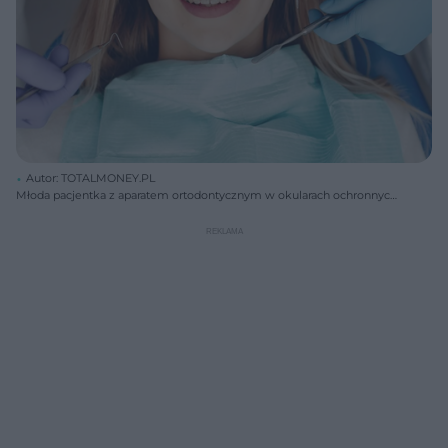
Autor: TOTALMONEY.PL
Młoda pacjentka z aparatem ortodontycznym w okularach ochronnych
u stomatologa. Wokół niej dłonie w rękawiczkach trzymające
narzędzia dentystyczne, co ilustruje nowoczesne podejście do leczenia
zębów. Więcej o nowościach w stomatologii znajdziesz na Poradnik
Zdrowie.