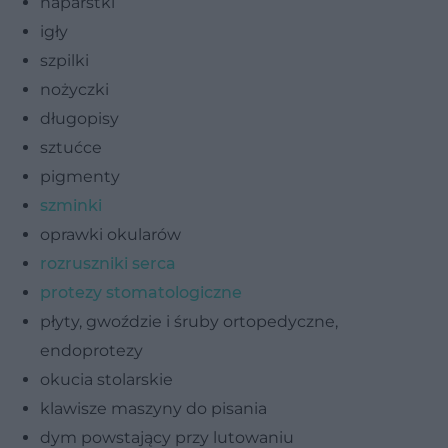
naparstki
igły
szpilki
nożyczki
długopisy
sztućce
pigmenty
szminki
oprawki okularów
rozruszniki serca
protezy stomatologiczne
płyty, gwoździe i śruby ortopedyczne,
endoprotezy
okucia stolarskie
klawisze maszyny do pisania
dym powstający przy lutowaniu