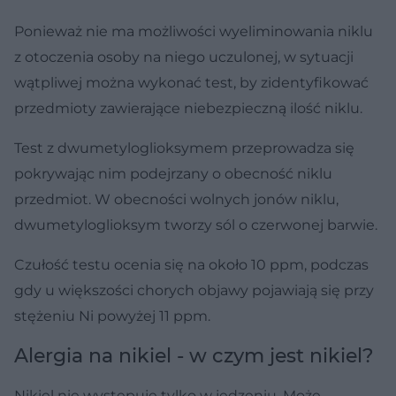
Ponieważ nie ma możliwości wyeliminowania niklu
z otoczenia osoby na niego uczulonej, w sytuacji
wątpliwej można wykonać test, by zidentyfikować
przedmioty zawierające niebezpieczną ilość niklu.
Test z dwumetyloglioksymem przeprowadza się
pokrywając nim podejrzany o obecność niklu
przedmiot. W obecności wolnych jonów niklu,
dwumetyloglioksym tworzy sól o czerwonej barwie.
Czułość testu ocenia się na około 10 ppm, podczas
gdy u większości chorych objawy pojawiają się przy
stężeniu Ni powyżej 11 ppm.
Alergia na nikiel - w czym jest nikiel?
Nikiel nie występuje tylko w jedzeniu. Może