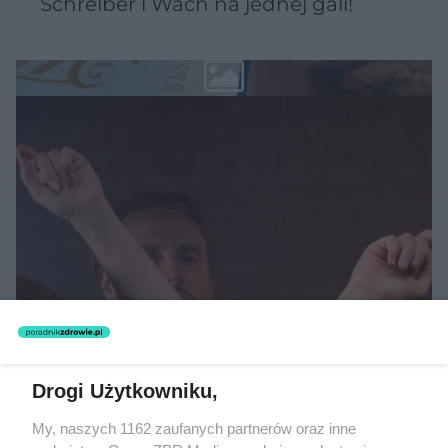
Schreiber i Wach na jednej gali!
MUZYKA
Drogi Użytkowniku,
"ESKA Hity na Czasie" – playlista,
My, naszych 1162 zaufanych partnerów oraz inne
która rozkręci każdą chwilę