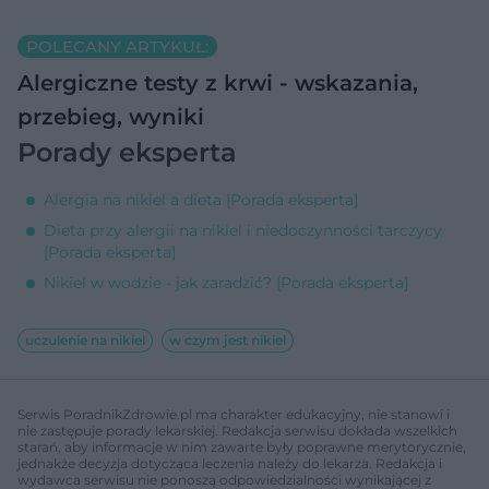
POLECANY ARTYKUŁ:
Alergiczne testy z krwi - wskazania,
przebieg, wyniki
Porady eksperta
Alergia na nikiel a dieta [Porada eksperta]
Dieta przy alergii na nikiel i niedoczynności tarczycy
[Porada eksperta]
Nikiel w wodzie - jak zaradzić? [Porada eksperta]
uczulenie na nikiel
w czym jest nikiel
Serwis PoradnikZdrowie.pl ma charakter edukacyjny, nie stanowi i
nie zastępuje porady lekarskiej. Redakcja serwisu dokłada wszelkich
starań, aby informacje w nim zawarte były poprawne merytorycznie,
jednakże decyzja dotycząca leczenia należy do lekarza. Redakcja i
wydawca serwisu nie ponoszą odpowiedzialności wynikającej z