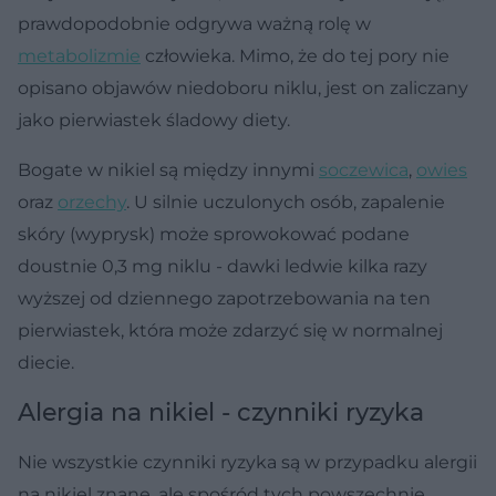
prawdopodobnie odgrywa ważną rolę w
metabolizmie
człowieka. Mimo, że do tej pory nie
opisano objawów niedoboru niklu, jest on zaliczany
jako pierwiastek śladowy diety.
Bogate w nikiel są między innymi
soczewica
,
owies
oraz
orzechy
. U silnie uczulonych osób, zapalenie
skóry (wyprysk) może sprowokować podane
doustnie 0,3 mg niklu - dawki ledwie kilka razy
wyższej od dziennego zapotrzebowania na ten
pierwiastek, która może zdarzyć się w normalnej
diecie.
Alergia na nikiel - czynniki ryzyka
Nie wszystkie czynniki ryzyka są w przypadku alergii
na nikiel znane, ale spośród tych powszechnie