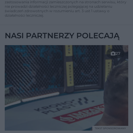
zastosowania informacji zamieszczonych na stronach serwisu, który
nie prowadzi działalności leczniczej polegającej na udzielaniu
świadczeń zdrowotnych w rozumieniu art. 3 ust 1 ustawy o
działalności leczniczej.
NASI PARTNERZY POLECAJĄ
27
TEKST SPONSOROWANY