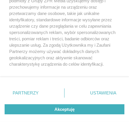
podmioty z Grupy ZPR Media uzyskujemy dostęp i
przechowujemy informacje na urządzeniu oraz
przetwarzamy dane osobowe, takie jak unikalne
identyfikatory, standardowe informacje wysyłane przez
urządzenie czy dane przeglądania w celu zapewniania
5
spersonalizowanych reklam, wybór spersonalizowanych
treści, pomiar reklam i treści, badanie odbiorców oraz
ulepszanie usług. Za zgodą Użytkownika my i Zaufani
Partnerzy możemy używać dokładnych danych
geolokalizacyjnych oraz aktywnie skanować
charakterystykę urządzenia do celów identyfikacji.
Ponieważ cenimy Twoją prywatność, prosimy o zgodę na
korzystanie z tych technologii poprzez kliknięcie
„Akceptuję”. Zgoda jest dobrowolna i zawsze możesz ją
zmienić/wycofać klikając przycisk ustawień prywatności
PARTNERZY
USTAWIENIA
znajdujący się w lewym dolnym rogu strony
. Niektóre
rodzaje przetwarzania danych nie wymagają zgody
TEKST SPONSOROWANY
Akceptuję
użytkownika, ale masz prawo sprzeciwić się takiemu
Daleko do pięciu porcji dziennie.
przetwarzaniu. Preferencje będą miały zastosowanie tylko
Badanie pokazuje, jak Polacy
na tej witrynie.