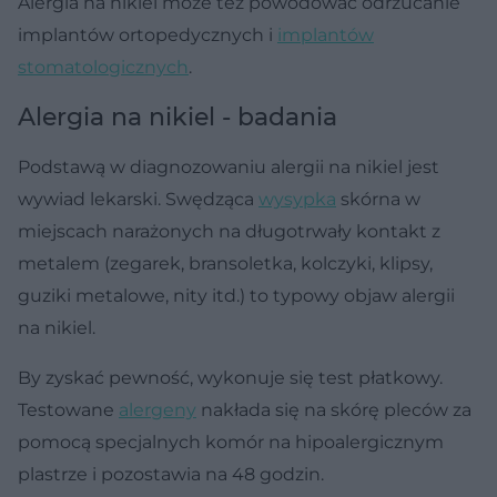
Alergia na nikiel może też powodować odrzucanie
implantów ortopedycznych i
implantów
stomatologicznych
.
Alergia na nikiel - badania
Podstawą w diagnozowaniu alergii na nikiel jest
wywiad lekarski. Swędząca
wysypka
skórna w
miejscach narażonych na długotrwały kontakt z
metalem (zegarek, bransoletka, kolczyki, klipsy,
guziki metalowe, nity itd.) to typowy objaw alergii
na nikiel.
By zyskać pewność, wykonuje się test płatkowy.
Testowane
alergeny
nakłada się na skórę pleców za
pomocą specjalnych komór na hipoalergicznym
plastrze i pozostawia na 48 godzin.