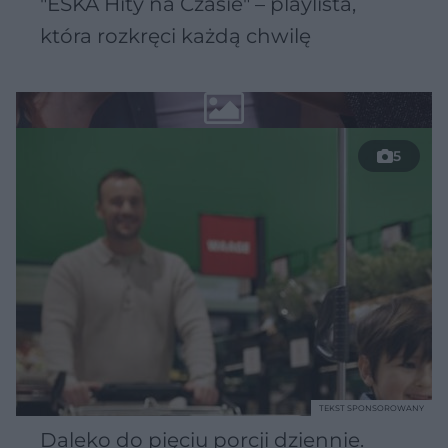
"ESKA Hity na Czasie" – playlista,
która rozkręci każdą chwilę
5
TEKST SPONSOROWANY
Daleko do pięciu porcji dziennie.