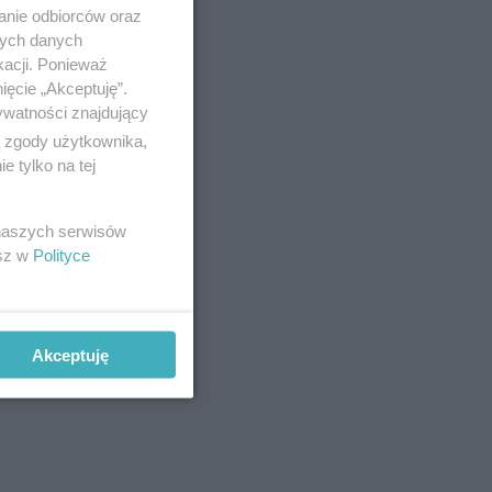
ew.
anie odbiorców oraz
nych danych
kacji. Ponieważ
ięcie „Akceptuję”.
ywatności znajdujący
ą zgody użytkownika,
 tylko na tej
 naszych serwisów
esz w
Polityce
Akceptuję