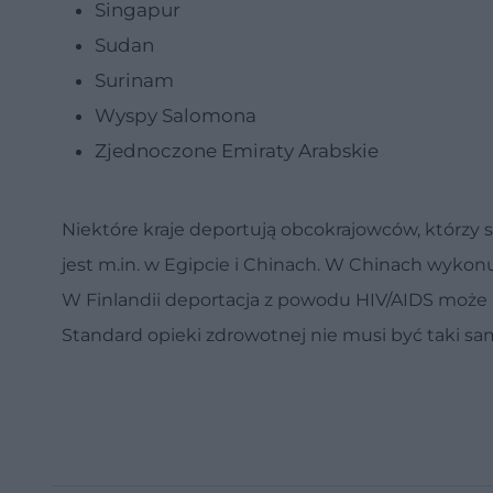
Singapur
Sudan
Surinam
Wyspy Salomona
Zjednoczone Emiraty Arabskie
Niektóre kraje deportują obcokrajowców, którzy są
jest m.in. w Egipcie i Chinach. W Chinach wykon
W Finlandii deportacja z powodu HIV/AIDS może m
Standard opieki zdrowotnej nie musi być taki sam