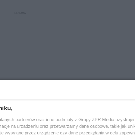
ielinami takimi jak sperma, płyn preejakulacyjny, wy
niku,
 naskórkiem czy błoną śluzową;
fanych partnerów oraz inne podmioty z Grupy ZPR Media uzyskujem
cje na urządzeniu oraz przetwarzamy dane osobowe, takie jak unika
je wysyłane przez urządzenie czy dane przeglądania w celu zapewn