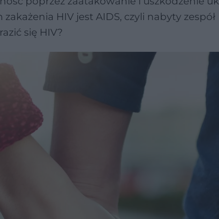
rność poprzez zaatakowanie i uszkodzenie u
ażenia HIV jest AIDS, czyli nabyty zespół
azić się HIV?