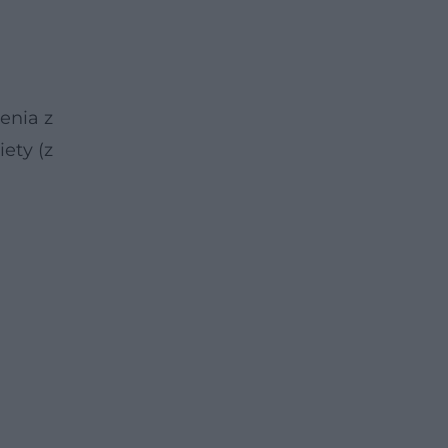
enia z
ety (z