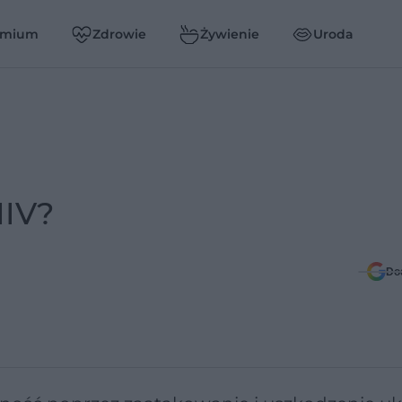
emium
Zdrowie
Żywienie
Uroda
HIV?
Do