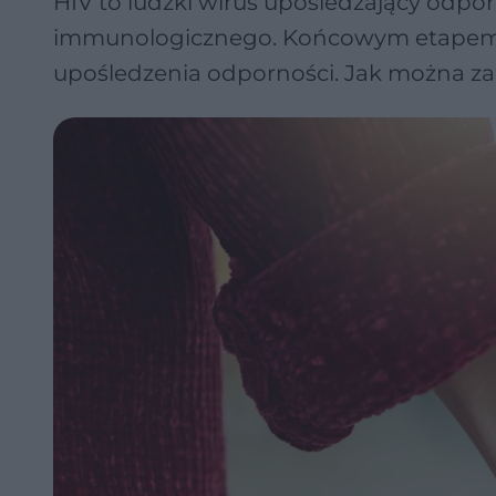
HIV to ludzki wirus upośledzający odpo
immunologicznego. Końcowym etapem zak
upośledzenia odporności. Jak można zar