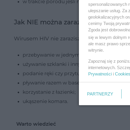
w trakcie porodu jeśli matka jest nosicielką
spersonalizowanych re
ulepszanie usług. Za
geolokalizacyjnych or
Jak NIE można zarazić się HIV?
cenimy Twoją prywatno
Zgoda jest dobrowoln
się w lewym dolnym r
Wirusem HIV nie zarazisz się poprzez:
ale masz prawo sprzec
witrynie.
przebywanie w jednym pomieszczeniu z os
Zapoznaj się z poniż
używanie szklanki i innych przedmiotów c
internetowych. Szcze
podanie ręki czy przytulanie;
Prywatności
i
Cookie
pływanie razem w basenie;
korzystanie z łazienki;
PARTNERZY
ukąszenie komara.
Warto wiedzieć