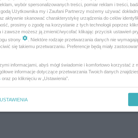
 wirusa HIV oraz w trakcie karmienia piersią; przez kr
klam, wybór spersonalizowanych treści, pomiar reklam i treści, bad
 zgodą Użytkownika my i Zaufani Partnerzy możemy używać dokład
az aktywnie skanować charakterystykę urządzenia do celów identyfi
ść, prosimy o zgodę na korzystanie z tych technologii poprzez klikn
a i zawsze możesz ją zmienić/wycofać klikając przycisk ustawień pr
ogu strony
. Niektóre rodzaje przetwarzania danych nie wymagaj
iwić się takiemu przetwarzaniu. Preferencje będą miały zastosowanie
obą chorą;
szymi informacjami, abyś mógł świadomie i komfortowo korzystać z
odziennego użytku;
gółowe informacje dotyczące przetwarzania Twoich danych znajdzi
s
oraz po kliknięciu w „Ustawienia”.
USTAWIENIA