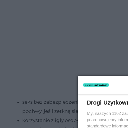
seks bez zabezpieczenia oraz kontakt z wydz
Drogi Użytkow
pochwy, jeśli zetkną się one z uszkodzonym
My, naszych 1162 zau
przechowujemy informa
korzystanie z igły osoby zarażonej;
standardowe informac