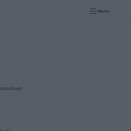
Menu
daj do Google