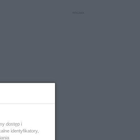
dzielina z
y dostęp i
lne identyfikatory,
iania