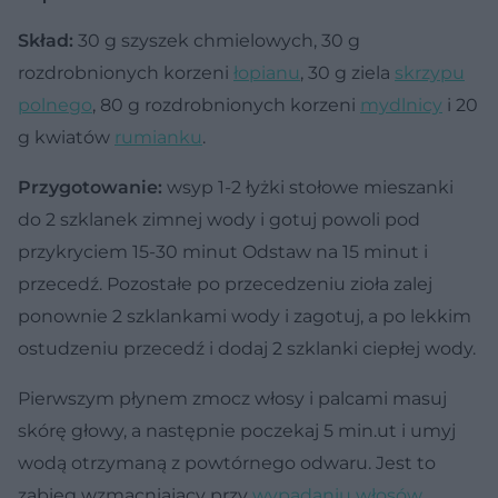
Skład:
30 g szyszek chmielowych, 30 g
rozdrobnionych korzeni
łopianu
, 30 g ziela
skrzypu
polnego
, 80 g rozdrobnionych korzeni
mydlnicy
i 20
g kwiatów
rumianku
.
Przygotowanie:
wsyp 1-2 łyżki stołowe mieszanki
do 2 szklanek zimnej wody i gotuj powoli pod
przykryciem 15-30 minut Odstaw na 15 minut i
przecedź. Pozostałe po przecedzeniu zioła zalej
ponownie 2 szklankami wody i zagotuj, a po lekkim
ostudzeniu przecedź i dodaj 2 szklanki ciepłej wody.
Pierwszym płynem zmocz włosy i palcami masuj
skórę głowy, a następnie poczekaj 5 min.ut i umyj
wodą otrzymaną z powtórnego odwaru. Jest to
zabieg wzmacniający przy
wypadaniu włosów
,