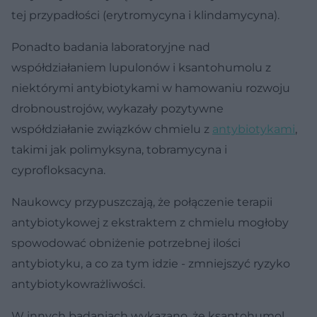
tej przypadłości (erytromycyna i klindamycyna).
Ponadto badania laboratoryjne nad
współdziałaniem lupulonów i ksantohumolu z
niektórymi antybiotykami w hamowaniu rozwoju
drobnoustrojów, wykazały pozytywne
współdziałanie związków chmielu z
antybiotykami
,
takimi jak polimyksyna, tobramycyna i
cyprofloksacyna.
Naukowcy przypuszczają, że połączenie terapii
antybiotykowej z ekstraktem z chmielu mogłoby
spowodować obniżenie potrzebnej ilości
antybiotyku, a co za tym idzie - zmniejszyć ryzyko
antybiotykowrażliwości.
W innych badaniach wykazano, że ksantohumol