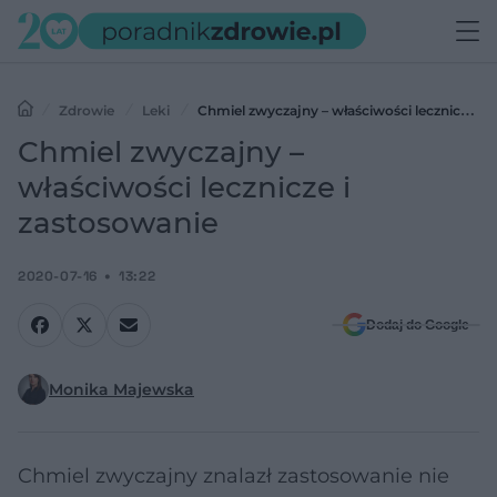
Zdrowie
Leki
Chmiel zwyczajny – właściwości lecznicze i
zastosowanie
Chmiel zwyczajny –
właściwości lecznicze i
zastosowanie
2020-07-16
13:22
Dodaj do Google
Monika Majewska
Chmiel zwyczajny znalazł zastosowanie nie