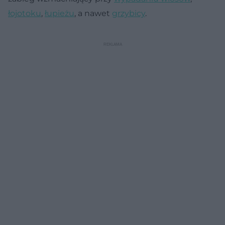
łojotoku
,
łupieżu
, a nawet
grzybicy
.