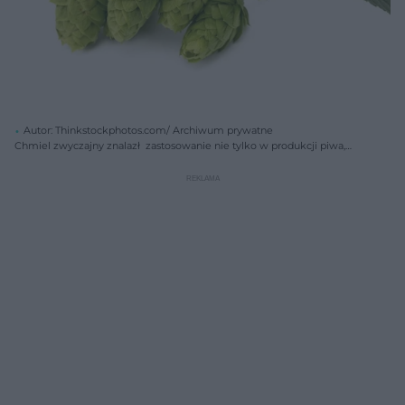
Autor: Thinkstockphotos.com/ Archiwum prywatne
Chmiel zwyczajny znalazł zastosowanie nie tylko w produkcji piwa,
lecz także w medycynie, gdyż posiada liczne właściwości lecznicze .