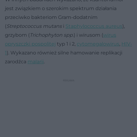
jest związkiem o szerokim spektrum działania
przeciwko bakteriom Gram-dodatnim
(
Streptococcus mutans
i
Staphylococcus aureus
),
grzybom (
Trichophyton spp.
) i wirusom (
wirus
opryszczki pospolitej
typ 1 i 2,
cytomegalowirus
,
HIV-
1
). Wykazano również silne hamowanie replikacji
zarodźca
malarii
.