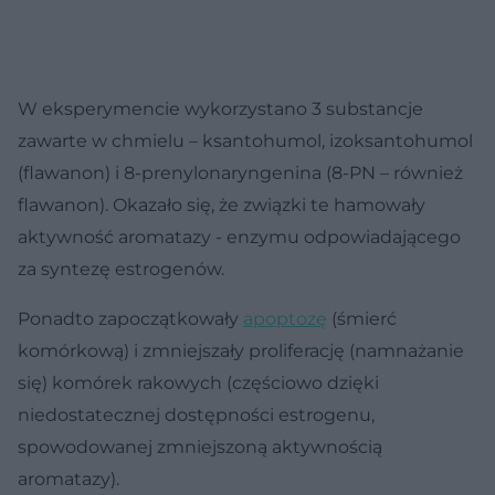
W eksperymencie wykorzystano 3 substancje
zawarte w chmielu – ksantohumol, izoksantohumol
(flawanon) i 8-prenylonaryngenina (8-PN – również
flawanon). Okazało się, że związki te hamowały
aktywność aromatazy - enzymu odpowiadającego
za syntezę estrogenów.
Ponadto zapoczątkowały
apoptozę
(śmierć
komórkową) i zmniejszały proliferację (namnażanie
się) komórek rakowych (częściowo dzięki
niedostatecznej dostępności estrogenu,
spowodowanej zmniejszoną aktywnością
aromatazy).