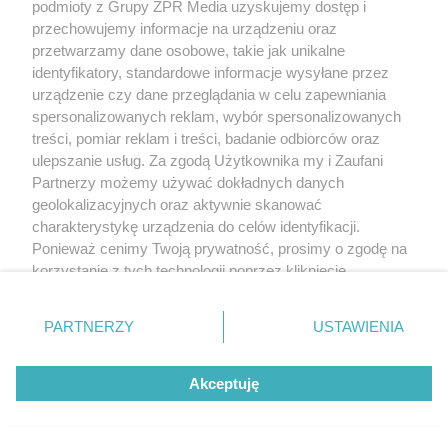
podmioty z Grupy ZPR Media uzyskujemy dostęp i
przechowujemy informacje na urządzeniu oraz
przetwarzamy dane osobowe, takie jak unikalne
NASI PARTNERZY POLECAJĄ
identyfikatory, standardowe informacje wysyłane przez
urządzenie czy dane przeglądania w celu zapewniania
spersonalizowanych reklam, wybór spersonalizowanych
27
treści, pomiar reklam i treści, badanie odbiorców oraz
ulepszanie usług. Za zgodą Użytkownika my i Zaufani
Partnerzy możemy używać dokładnych danych
geolokalizacyjnych oraz aktywnie skanować
charakterystykę urządzenia do celów identyfikacji.
Ponieważ cenimy Twoją prywatność, prosimy o zgodę na
korzystanie z tych technologii poprzez kliknięcie
„Akceptuję”. Zgoda jest dobrowolna i zawsze możesz ją
zmienić/wycofać klikając przycisk ustawień prywatności
PARTNERZY
USTAWIENIA
znajdujący się w lewym dolnym rogu strony
. Niektóre
rodzaje przetwarzania danych nie wymagają zgody
TEKST SPONSOROWANY
Akceptuję
użytkownika, ale masz prawo sprzeciwić się takiemu
PRIME 18: Tańcula, Murański,
przetwarzaniu. Preferencje będą miały zastosowanie tylko
na tej witrynie.
Schreiber i Wach na jednej gali!