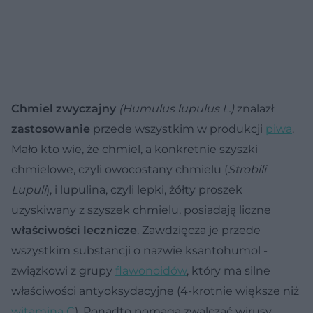
Chmiel zwyczajny
(Humulus lupulus L.)
znalazł
zastosowanie
przede wszystkim w produkcji
piwa
.
Mało kto wie, że chmiel, a konkretnie szyszki
chmielowe, czyli owocostany chmielu (
Strobili
Lupuli
), i lupulina, czyli lepki, żółty proszek
uzyskiwany z szyszek chmielu, posiadają liczne
właściwości lecznicze
. Zawdzięcza je przede
wszystkim substancji o nazwie ksantohumol -
związkowi z grupy
flawonoidów
, który ma silne
właściwości antyoksydacyjne (4-krotnie większe niż
witamina C
). Ponadto pomaga zwalczać wirusy,