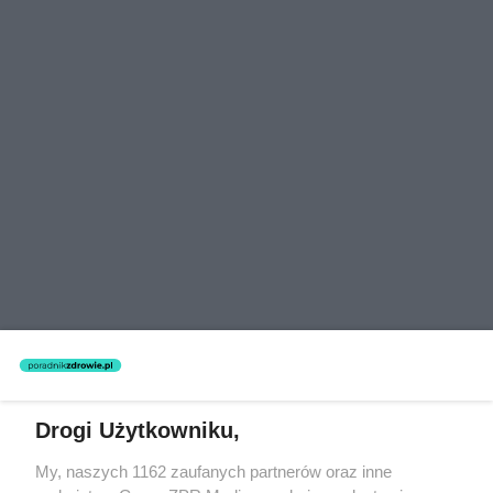
Drogi Użytkowniku,
Wiadomo, że wirusa HIV nie przenoszą komary ani
My, naszych 1162 zaufanych partnerów oraz inne