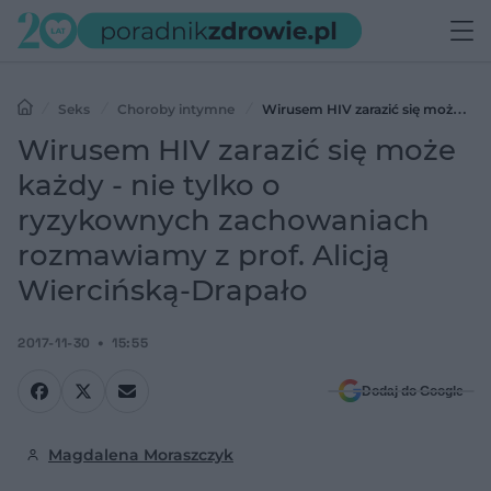
Seks
Choroby intymne
Wirusem HIV zarazić się może
każdy - nie tylko o ryzykownych zachowaniach rozmawiamy z prof.
Wirusem HIV zarazić się może
Alicją Wiercińską-Drapało
każdy - nie tylko o
ryzykownych zachowaniach
rozmawiamy z prof. Alicją
Wiercińską-Drapało
2017-11-30
15:55
Dodaj do Google
Magdalena Moraszczyk