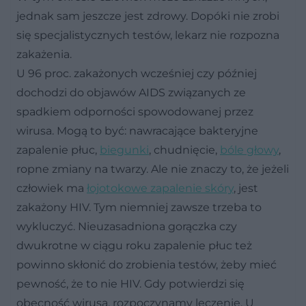
jednak sam jeszcze jest zdrowy. Dopóki nie zrobi
się specjalistycznych testów, lekarz nie rozpozna
zakażenia.
U 96 proc. zakażonych wcześniej czy później
dochodzi do objawów AIDS związanych ze
spadkiem odporności spowodowanej przez
wirusa. Mogą to być: nawracające bakteryjne
zapalenie płuc,
biegunki
, chudnięcie,
bóle głowy
,
ropne zmiany na twarzy. Ale nie znaczy to, że jeżeli
człowiek ma
łojotokowe zapalenie skóry
, jest
zakażony HIV. Tym niemniej zawsze trzeba to
wykluczyć. Nieuzasadniona gorączka czy
dwukrotne w ciągu roku zapalenie płuc też
powinno skłonić do zrobienia testów, żeby mieć
pewność, że to nie HIV. Gdy potwierdzi się
obecność wirusa, rozpoczynamy leczenie. U