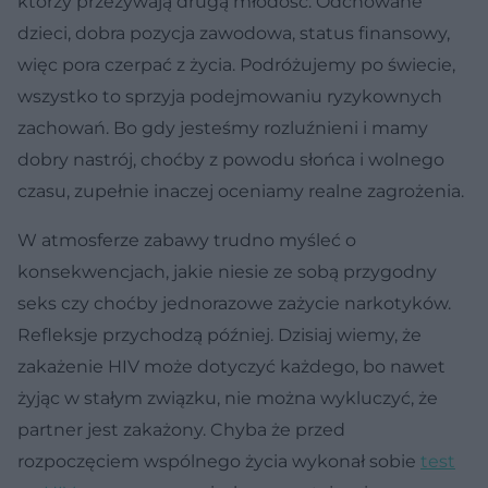
którzy przeżywają drugą młodość. Odchowane
dzieci, dobra pozycja zawodowa, status finansowy,
więc pora czerpać z życia. Podróżujemy po świecie,
wszystko to sprzyja podejmowaniu ryzykownych
zachowań. Bo gdy jesteśmy rozluźnieni i mamy
dobry nastrój, choćby z powodu słońca i wolnego
czasu, zupełnie inaczej oceniamy realne zagrożenia.
W atmosferze zabawy trudno myśleć o
konsekwencjach, jakie niesie ze sobą przygodny
seks czy choćby jednorazowe zażycie narkotyków.
Refleksje przychodzą później. Dzisiaj wiemy, że
zakażenie HIV może dotyczyć każdego, bo nawet
żyjąc w stałym związku, nie można wykluczyć, że
partner jest zakażony. Chyba że przed
rozpoczęciem wspólnego życia wykonał sobie
test