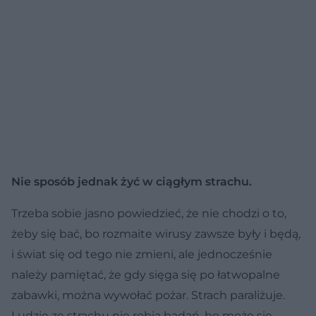
Nie sposób jednak żyć w ciągłym strachu.
Trzeba sobie jasno powiedzieć, że nie chodzi o to,
żeby się bać, bo rozmaite wirusy zawsze były i będą,
i świat się od tego nie zmieni, ale jednocześnie
należy pamiętać, że gdy sięga się po łatwopalne
zabawki, można wywołać pożar. Strach paraliżuje.
Ludzie ze strachu nie robią badań, bo może się