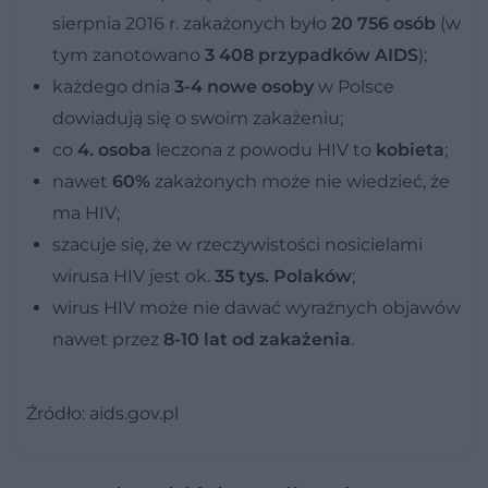
sierpnia 2016 r. zakażonych było
20 756 osób
(w
tym zanotowano
3 408 przypadków AIDS
);
każdego dnia
3-4 nowe osoby
w Polsce
dowiadują się o swoim zakażeniu;
co
4. osoba
leczona z powodu HIV to
kobieta
;
nawet
60%
zakażonych może nie wiedzieć, że
ma HIV;
szacuje się, że w rzeczywistości nosicielami
wirusa HIV jest ok.
35 tys. Polaków
;
wirus HIV może nie dawać wyraźnych objawów
nawet przez
8-10 lat od zakażenia
.
Źródło: aids.gov.pl