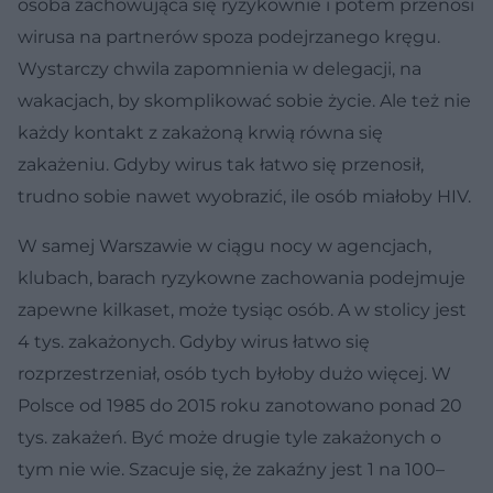
osoba zachowująca się ryzykownie i potem przenosi
wirusa na partnerów spoza podejrzanego kręgu.
Wystarczy chwila zapomnienia w delegacji, na
wakacjach, by skomplikować sobie życie. Ale też nie
każdy kontakt z zakażoną krwią równa się
zakażeniu. Gdyby wirus tak łatwo się przenosił,
trudno sobie nawet wyobrazić, ile osób miałoby HIV.
W samej Warszawie w ciągu nocy w agencjach,
klubach, barach ryzykowne zachowania podejmuje
zapewne kilkaset, może tysiąc osób. A w stolicy jest
4 tys. zakażonych. Gdyby wirus łatwo się
rozprzestrzeniał, osób tych byłoby dużo więcej. W
Polsce od 1985 do 2015 roku zanotowano ponad 20
tys. zakażeń. Być może drugie tyle zakażonych o
tym nie wie. Szacuje się, że zakaźny jest 1 na 100–