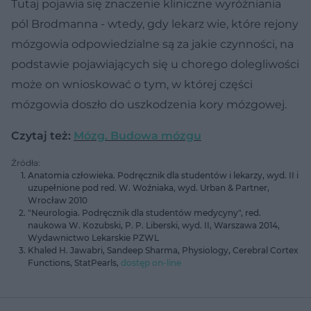
Tutaj pojawia się znaczenie kliniczne wyróżniania
pól Brodmanna - wtedy, gdy lekarz wie, które rejony
mózgowia odpowiedzialne są za jakie czynności, na
podstawie pojawiających się u chorego dolegliwości
może on wnioskować o tym, w której części
mózgowia doszło do uszkodzenia kory mózgowej.
Czytaj też:
Mózg. Budowa mózgu
Źródła:
Anatomia człowieka. Podręcznik dla studentów i lekarzy, wyd. II i
uzupełnione pod red. W. Woźniaka, wyd. Urban & Partner,
Wrocław 2010
"Neurologia. Podręcznik dla studentów medycyny", red.
naukowa W. Kozubski, P. P. Liberski, wyd. II, Warszawa 2014,
Wydawnictwo Lekarskie PZWL
Khaled H. Jawabri, Sandeep Sharma, Physiology, Cerebral Cortex
Functions, StatPearls,
dostęp on-line