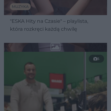
MUZYKA
"ESKA Hity na Czasie" – playlista,
która rozkręci każdą chwilę
5