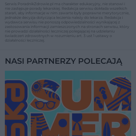
Serwis PoradnikZdrowie.pl ma charakter edukacyjny, nie stanowi i
nie zastępuje porady lekarskiej. Redakcja serwisu dokłada wszelkich
starań, aby informacje w nim zawarte były poprawne merytorycznie,
jednakże decyzja dotycząca leczenia należy do lekarza. Redakcja i
wydawca serwisu nie ponoszą odpowiedzialności wynikającej z
zastosowania informacji zamieszczonych na stronach serwisu, który
nie prowadzi działalności leczniczej polegającej na udzielaniu
świadczeń zdrowotnych w rozumieniu art. 3 ust 1 ustawy o
działalności leczniczej.
NASI PARTNERZY POLECAJĄ