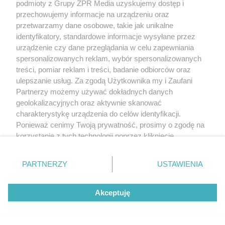
podmioty z Grupy ZPR Media uzyskujemy dostęp i
jednak wskazywać
demencję o prawie
sama ciężka
na chorobę jelita
13 lat. Naukowcy
choroba. Wszystko
przechowujemy informacje na urządzeniu oraz
wskazali kluczowe
zmieniają jedne
czynniki
przetwarzamy dane osobowe, takie jak unikalne
urodziny
identyfikatory, standardowe informacje wysyłane przez
urządzenie czy dane przeglądania w celu zapewniania
REDAKTOR NACZELNA
spersonalizowanych reklam, wybór spersonalizowanych
treści, pomiar reklam i treści, badanie odbiorców oraz
POLECA
ulepszanie usług. Za zgodą Użytkownika my i Zaufani
Partnerzy możemy używać dokładnych danych
geolokalizacyjnych oraz aktywnie skanować
charakterystykę urządzenia do celów identyfikacji.
Ponieważ cenimy Twoją prywatność, prosimy o zgodę na
korzystanie z tych technologii poprzez kliknięcie
„Akceptuję”. Zgoda jest dobrowolna i zawsze możesz ją
zmienić/wycofać klikając przycisk ustawień prywatności
PARTNERZY
USTAWIENIA
znajdujący się w lewym dolnym rogu strony
. Niektóre
rodzaje przetwarzania danych nie wymagają zgody
Akceptuję
użytkownika, ale masz prawo sprzeciwić się takiemu
przetwarzaniu. Preferencje będą miały zastosowanie tylko
na tej witrynie.