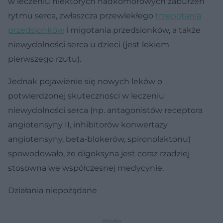
w leczeniu niektórych nadkomorowych zaburzeń
rytmu serca, zwłaszcza przewlekłego
trzepotania
przedsionków
i migotania przedsionków, a także
niewydolności serca u dzieci (jest lekiem
pierwszego rzutu).
Jednak pojawienie się nowych leków o
potwierdzonej skuteczności w leczeniu
niewydolności serca (np. antagonistów receptora
angiotensyny II, inhibitorów konwertazy
angiotensyny, beta-blokerów, spironolaktonu)
spowodowało, że digoksyna jest coraz rzadziej
stosowna we współczesnej medycynie.
Działania niepożądane