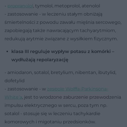
-
propranolol
, tymolol, metoprolol, atenolol
- zastosowanie - w leczeniu stałym obniżają
śmiertelności z powodu zawału mięśnia sercowego,
zapobiegają także nawracającym tachyarytmiom,
redukują arytmie związane z wysiłkiem fizycznym.
klasa III reguluje wypływ potasu z komórki –
wydłużają repolaryzację
- amiodaron, sotalol, bretylium, nibentan, ibutylid,
dofetylid
- zastosowanie - w
zespole Wolffa-Parkinsona-
White’a
, jest to wrodzone zaburzenie przewodzenia
impulsu elektrycznego w sercu, poza tym np.
sotalol - stosuje się w leczeniu tachykardie
komorowych i migotaniu przedsionków.