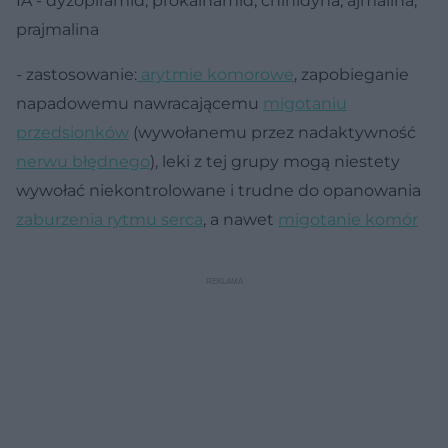
IA - dyzopiramid, prokainamid, chinidyna, ajmalina,
prajmalina
- zastosowanie:
arytmie komorowe
, zapobieganie
napadowemu nawracającemu
migotaniu
przedsionków
(wywołanemu przez nadaktywność
nerwu błędnego
), leki z tej grupy mogą niestety
wywołać niekontrolowane i trudne do opanowania
zaburzenia rytmu serca
, a nawet
migotanie komór