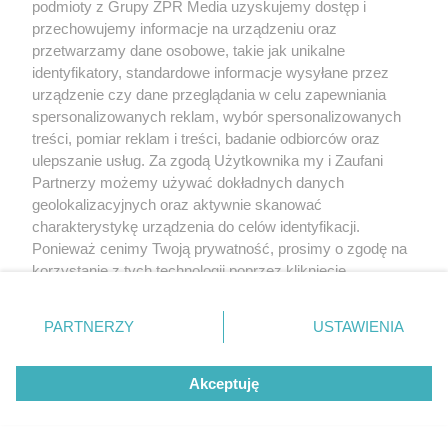
podmioty z Grupy ZPR Media uzyskujemy dostęp i
przechowujemy informacje na urządzeniu oraz
w leczeniu nadciśnienia tętniczego
przetwarzamy dane osobowe, takie jak unikalne
w leczeniu dławicy piersiowej
identyfikatory, standardowe informacje wysyłane przez
urządzenie czy dane przeglądania w celu zapewniania
w leczeniu zaburzeń rytmu serca,
spersonalizowanych reklam, wybór spersonalizowanych
pomocniczo u chorych z
nadczynnością tarczycy
treści, pomiar reklam i treści, badanie odbiorców oraz
stosuje się go także bezpośrednio po zawale
ulepszanie usług. Za zgodą Użytkownika my i Zaufani
Partnerzy możemy używać dokładnych danych
serca (jak najwcześniejsze rozpoczęcie leczenia
geolokalizacyjnych oraz aktywnie skanować
metoprololem zmniejsza obszar martwicy
charakterystykę urządzenia do celów identyfikacji.
i ryzyko migotania komór).
Ponieważ cenimy Twoją prywatność, prosimy o zgodę na
korzystanie z tych technologii poprzez kliknięcie
Działania niepożądane:
„Akceptuję”. Zgoda jest dobrowolna i zawsze możesz ją
zmienić/wycofać klikając przycisk ustawień prywatności
PARTNERZY
USTAWIENIA
zmęczenie, ogólne osłabienia
znajdujący się w lewym dolnym rogu strony
. Niektóre
rodzaje przetwarzania danych nie wymagają zgody
niedociśnienie tętnicze (w tym ortostatyczne) i
Akceptuję
użytkownika, ale masz prawo sprzeciwić się takiemu
związane z tym bóle i zawroty głowy
przetwarzaniu. Preferencje będą miały zastosowanie tylko
zmniejszenie częstotliwości rytmu serca
na tej witrynie.