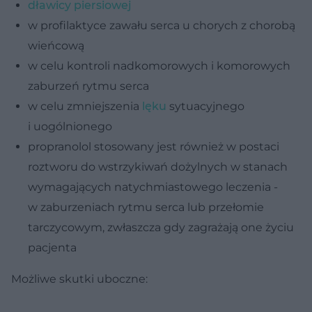
dławicy piersiowej
w profilaktyce zawału serca u chorych z chorobą
wieńcową
w celu kontroli nadkomorowych i komorowych
zaburzeń rytmu serca
w celu zmniejszenia
lęku
sytuacyjnego
i uogólnionego
propranolol stosowany jest również w postaci
roztworu do wstrzykiwań dożylnych w stanach
wymagających natychmiastowego leczenia -
w zaburzeniach rytmu serca lub przełomie
tarczycowym, zwłaszcza gdy zagrażają one życiu
pacjenta
Możliwe skutki uboczne: