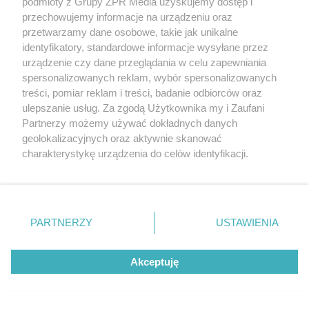
podmioty z Grupy ZPR Media uzyskujemy dostęp i
wydawca serwisu nie ponoszą odpowiedzialności wynikającej z
przechowujemy informacje na urządzeniu oraz
zastosowania informacji zamieszczonych na stronach serwisu, który
nie prowadzi działalności leczniczej polegającej na udzielaniu
przetwarzamy dane osobowe, takie jak unikalne
świadczeń zdrowotnych w rozumieniu art. 3 ust 1 ustawy o
identyfikatory, standardowe informacje wysyłane przez
działalności leczniczej.
urządzenie czy dane przeglądania w celu zapewniania
spersonalizowanych reklam, wybór spersonalizowanych
treści, pomiar reklam i treści, badanie odbiorców oraz
NASI PARTNERZY POLECAJĄ
ulepszanie usług. Za zgodą Użytkownika my i Zaufani
Partnerzy możemy używać dokładnych danych
geolokalizacyjnych oraz aktywnie skanować
charakterystykę urządzenia do celów identyfikacji.
Ponieważ cenimy Twoją prywatność, prosimy o zgodę na
korzystanie z tych technologii poprzez kliknięcie
„Akceptuję”. Zgoda jest dobrowolna i zawsze możesz ją
zmienić/wycofać klikając przycisk ustawień prywatności
PARTNERZY
USTAWIENIA
znajdujący się w lewym dolnym rogu strony
. Niektóre
rodzaje przetwarzania danych nie wymagają zgody
Akceptuję
użytkownika, ale masz prawo sprzeciwić się takiemu
przetwarzaniu. Preferencje będą miały zastosowanie tylko
na tej witrynie.