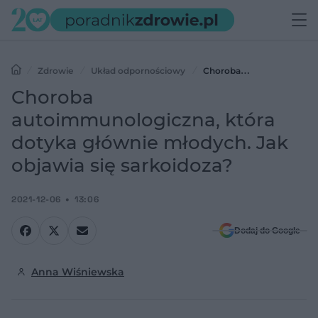
Zdrowie
Układ odpornościowy
Choroba
autoimmunologiczna, która dotyka głównie młodych. Jak objawia
Choroba
się sarkoidoza?
autoimmunologiczna, która
dotyka głównie młodych. Jak
objawia się sarkoidoza?
2021-12-06
13:06
Dodaj do Google
Anna Wiśniewska