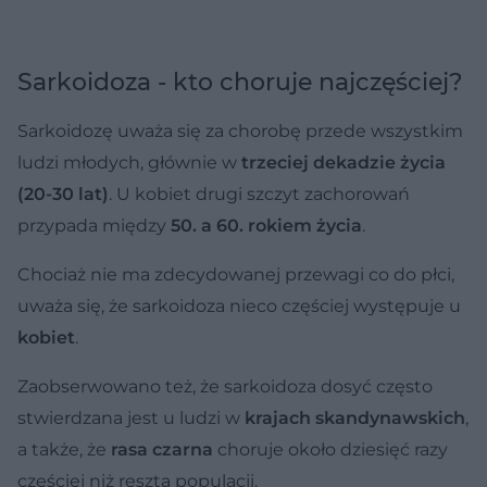
Sarkoidoza - kto choruje najczęściej?
Sarkoidozę uważa się za chorobę przede wszystkim
ludzi młodych, głównie w
trzeciej dekadzie życia
(20-30 lat)
. U kobiet drugi szczyt zachorowań
przypada między
50. a 60. rokiem życia
.
Chociaż nie ma zdecydowanej przewagi co do płci,
uważa się, że sarkoidoza nieco częściej występuje u
kobiet
.
Zaobserwowano też, że sarkoidoza dosyć często
stwierdzana jest u ludzi w
krajach skandynawskich
,
a także, że
rasa czarna
choruje około dziesięć razy
częściej niż reszta populacji.