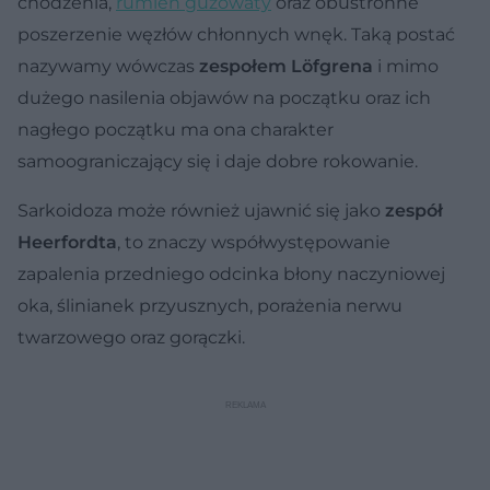
chodzenia,
rumień guzowaty
oraz obustronne
poszerzenie węzłów chłonnych wnęk. Taką postać
nazywamy wówczas
zespołem Löfgrena
i mimo
dużego nasilenia objawów na początku oraz ich
nagłego początku ma ona charakter
samoograniczający się i daje dobre rokowanie.
Sarkoidoza może również ujawnić się jako
zespół
Heerfordta
, to znaczy współwystępowanie
zapalenia przedniego odcinka błony naczyniowej
oka, ślinianek przyusznych, porażenia nerwu
twarzowego oraz gorączki.