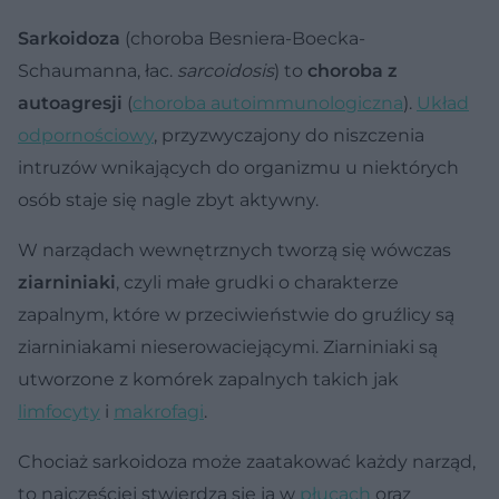
Sarkoidoza
(choroba Besniera-Boecka-
Schaumanna, łac.
sarcoidosis
) to
choroba z
autoagresji
(
choroba autoimmunologiczna
).
Układ
odpornościowy
, przyzwyczajony do niszczenia
intruzów wnikających do organizmu u niektórych
osób staje się nagle zbyt aktywny.
W narządach wewnętrznych tworzą się wówczas
ziarniniaki
, czyli małe grudki o charakterze
zapalnym, które w przeciwieństwie do gruźlicy są
ziarniniakami nieserowaciejącymi. Ziarniniaki są
utworzone z komórek zapalnych takich jak
limfocyty
i
makrofagi
.
Chociaż sarkoidoza może zaatakować każdy narząd,
to najczęściej stwierdza się ją w
płucach
oraz