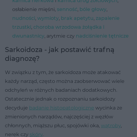
kamica nerkowa
i
kamica dróg żółciowych
,
osłabienie mięśni,
senność
,
bóle głowy
,
nudności
,
wymioty
,
brak apetytu
,
zapalenie
trzustki
,
choroba wrzodowa żołądka i
dwunastnicy
, arytmie czy
nadciśnienie tętnicze
Sarkoidoza - jak postawić trafną
diagnozę?
W związku z tym, że sarkoidoza może atakować
każdy narząd, często można zaobserwować wiele
odchyleń w różnych badaniach dodatkowych.
Ostatecznie jednak o rozpoznaniu sarkoidozy
decyduje
badanie histopatologiczne
wycinka ze
zmienionych narządów, najczęściej z węzłów
chłonnych, miąższu płuc, spojówki oka,
wątroby
,
nerek czy
skóry
.