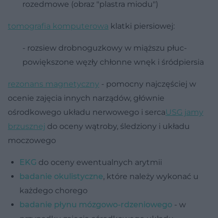
rozedmowe (obraz "plastra miodu")
tomografia komputerowa
klatki piersiowej:
- rozsiew drobnoguzkowy w miąższu płuc-
powiększone węzły chłonne wnęk i śródpiersia
rezonans magnetyczny
- pomocny najczęściej w
ocenie zajęcia innych narządów, głównie
ośrodkowego układu nerwowego i serca
USG jamy
brzusznej
do oceny wątroby, śledziony i układu
moczowego
EKG
do oceny ewentualnych arytmii
badanie okulistyczne
, które należy wykonać u
każdego chorego
badanie płynu mózgowo-rdzeniowego
- w