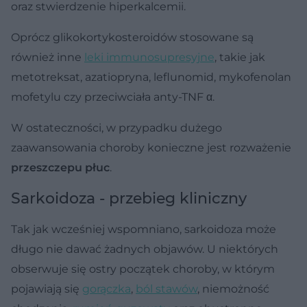
oraz stwierdzenie hiperkalcemii.
Oprócz glikokortykosteroidów stosowane są
również inne
leki immunosupresyjne
, takie jak
metotreksat, azatiopryna, leflunomid, mykofenolan
mofetylu czy przeciwciała anty-TNF α.
W ostateczności, w przypadku dużego
zaawansowania choroby konieczne jest rozważenie
przeszczepu płuc
.
Sarkoidoza - przebieg kliniczny
Tak jak wcześniej wspomniano, sarkoidoza może
długo nie dawać żadnych objawów. U niektórych
obserwuje się ostry początek choroby, w którym
pojawiają się
gorączka
,
ból stawów
, niemożność