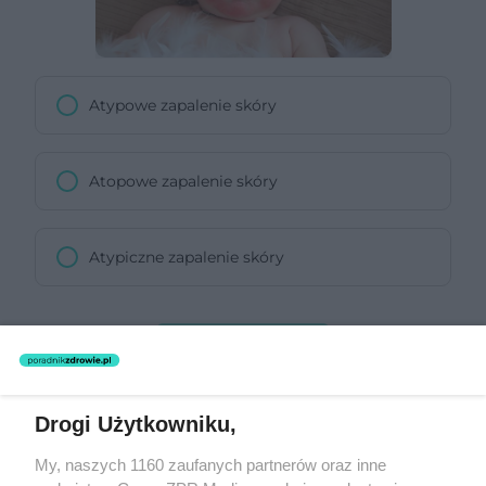
Atypowe zapalenie skóry
Atopowe zapalenie skóry
Atypiczne zapalenie skóry
Następne pytanie
Drogi Użytkowniku,
Serwis PoradnikZdrowie.pl ma charakter edukacyjny, nie stanowi i
nie zastępuje porady lekarskiej. Redakcja serwisu dokłada wszelkich
My, naszych 1160 zaufanych partnerów oraz inne
starań, aby informacje w nim zawarte były poprawne merytorycznie,
jednakże decyzja dotycząca leczenia należy do lekarza. Redakcja i