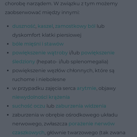
chorobę narządem. W związku z tym możemy
zaobserwować między innymi:
duszność
,
kaszel
,
zamostkowy ból
lub
dyskomfort klatki piersiowej
bóle mięśni i stawów
powiększenie wątroby
i/lub
powiększenie
śledziony
(hepato- i/lub splenomegalia)
powiększenie węzłów chłonnych, które są
ruchome i niebolesne
w przypadku zajęcia serca
arytmie
, objawy
niewydolności krążenia
suchość oczu
lub
zaburzenia widzenia
zaburzenia w obrębie ośrodkowego układu
nerwowego, zwłaszcza
porażenie nerwów
czaszkowych
, głównie twarzowego (tak zwana