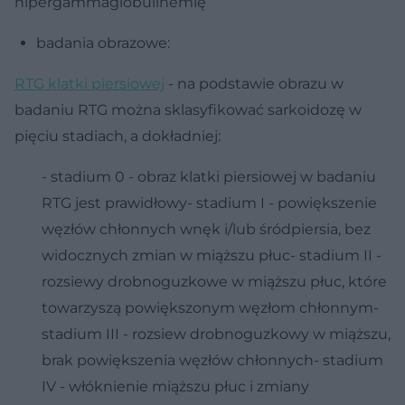
hipergammaglobulinemię
badania obrazowe:
RTG klatki piersiowej
- na podstawie obrazu w
badaniu RTG można sklasyfikować sarkoidozę w
pięciu stadiach, a dokładniej:
- stadium 0 - obraz klatki piersiowej w badaniu
RTG jest prawidłowy- stadium I - powiększenie
węzłów chłonnych wnęk i/lub śródpiersia, bez
widocznych zmian w miąższu płuc- stadium II -
rozsiewy drobnoguzkowe w miąższu płuc, które
towarzyszą powiększonym węzłom chłonnym-
stadium III - rozsiew drobnoguzkowy w miąższu,
brak powiększenia węzłów chłonnych- stadium
IV - włóknienie miąższu płuc i zmiany