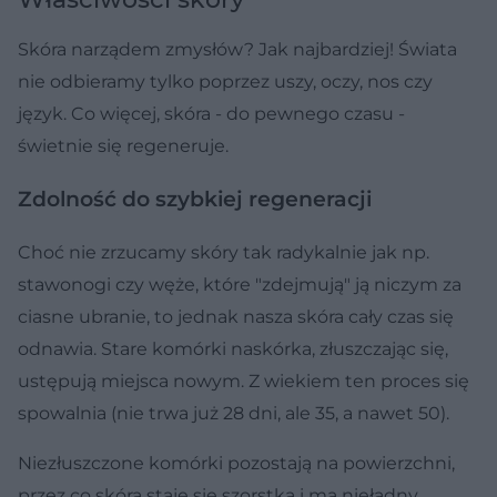
Skóra narządem zmysłów? Jak najbardziej! Świata
nie odbieramy tylko poprzez uszy, oczy, nos czy
język. Co więcej, skóra - do pewnego czasu -
świetnie się regeneruje.
Zdolność do szybkiej regeneracji
Choć nie zrzucamy skóry tak radykalnie jak np.
stawonogi czy węże, które "zdejmują" ją niczym za
ciasne ubranie, to jednak nasza skóra cały czas się
odnawia. Stare komórki naskórka, złuszczając się,
ustępują miejsca nowym. Z wiekiem ten proces się
spowalnia (nie trwa już 28 dni, ale 35, a nawet 50).
Niezłuszczone komórki pozostają na powierzchni,
przez co skóra staje się szorstka i ma nieładny