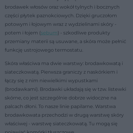
brodawek włosów oraz wokół tylnych i bocznych
części płytek paznokciowych. Dzięki gruczołom
potowym i łojowym wraz z wydzielinami skóry -
potem i łojem (
sebum
) - szkodliwe produkty
przemiany materii są usuwane, a skóra może pełnić
funkcję ustrojowego termostatu.
Skóra właściwa ma dwie warstwy: brodawkowatą i
siateczkowatą. Pierwsza graniczy z naskórkiem i
łączy się z nim niewielkimi wypustkami
(brodawkami). Brodawki układają się w tzw. listewki
skórne, co jest szczególnie dobrze widoczne na
palcach dłoni. To nasze linie papilarne. Warstwa
brodawkowata przechodzi w drugą warstwę skóry
właściwej - warstwę siateczkowatą. Tu mogą się
pojawiać komórki tłuszczowe.