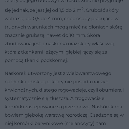
zależy od jego budowy i wzrostu. Średnio przyjmuje
2
się jednak, że jest jej od 1,5 do 2 m
. Grubość skóry
waha się od 0,5 do 4 mm, choć osoby pracujące w
trudnych warunkach mogą mieć na dłoniach skórę
znacznie grubszą, nawet do 10 mm. Skóra
zbudowana jest z naskórka oraz skóry właściwej,
która z tkankami leżącymi głębiej łączy się za
pomocą tkanki podskórnej.
Naskórek utworzony jest z wielowarstwowego
nabłonka płaskiego, który nie posiada naczyń
krwionośnych, dlatego rogowacieje, czyli obumiera, i
systematycznie się złuszcza. A zrogowaciałe
komórki zastępowane są przez nowe. Naskórek ma
bowiem głęboką warstwę rozrodczą. Osadzone są w
niej komórki barwnikowe (melanocyty), tam