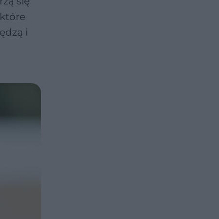
rzą się
 które
ędzą i