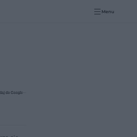
Menu
daj do Google