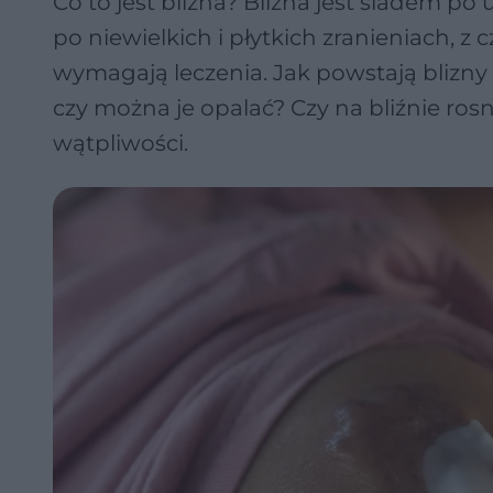
Co to jest blizna? Blizna jest śladem po
po niewielkich i płytkich zranieniach, z c
wymagają leczenia. Jak powstają blizny
czy można je opalać? Czy na bliźnie ro
wątpliwości.