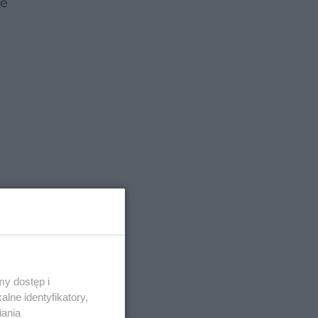
de
y dostęp i
głe
,
lne identyfikatory,
iania