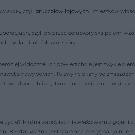
gruczołów łojowych
w skóry, czyli
i mieszków włos
 operacjach
, czyli po przecięciu skóry skalpelem, wzd
mi bruzdami lub fałdami skóry.
ardziej widoczne. Ich powierzchnia jest zwykle nier
 nawet sinawy odcień. To zwykle blizny po zmiażdżen
idłowo dbać o bliznę, tym mniej będzie ona widoczn
ałe życie? Można zapobiec niewłaściwemu gojeniu s
n. Bardzo ważna jest staranna pielęgnacja miejs