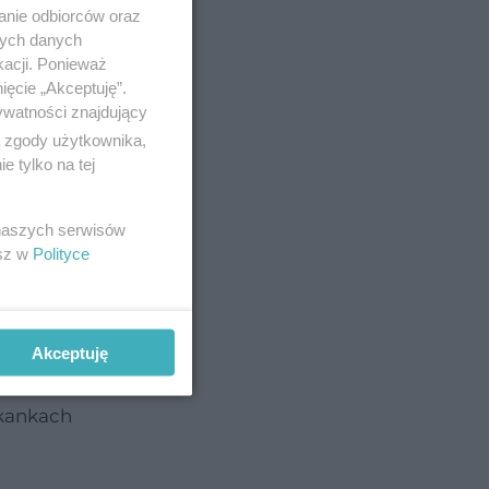
anie odbiorców oraz
nych danych
tody
kacji. Ponieważ
 widoczne.
ięcie „Akceptuję”.
ywatności znajdujący
ą zgody użytkownika,
 tylko na tej
 naszych serwisów
esz w
Polityce
 została
Akceptuję
rać
tkankach