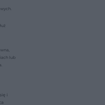
owych.
łuż
ówna,
iach lub
a.
ię i
ca