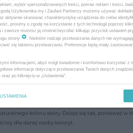
klam, wybór spersonalizowanych treści, pomiar reklam i treści, bad
 zgodą Użytkownika my i Zaufani Partnerzy możemy używać dokład
 i silny
świąd
. Na szczęście są różne środki i me
az aktywnie skanować charakterystykę urządzenia do celów identyfi
ię je zastosuje, tym ślady po zranieniu będą mniej
ść, prosimy o zgodę na korzystanie z tych technologii poprzez klikn
a i zawsze możesz ją zmienić/wycofać klikając przycisk ustawień pr
zna?
ogu strony
. Niektóre rodzaje przetwarzania danych nie wymagaj
iwić się takiemu przetwarzaniu. Preferencje będą miały zastosowanie
czynników.
szymi informacjami, abyś mógł świadomie i komfortowo korzystać z
gółowe informacje dotyczące przetwarzania Twoich danych znajdzi
ie
cięcie chirurgiczne
,
), miejsce na ciele, gdzie skóra
s
oraz po kliknięciu w „Ustawienia”.
, czyli skłonności do tzw. bliznowacenia.
USTAWIENIA
dziej różowa, z czasem blednie, by ostatecznie przyb
aturalnego koloru skóry. Dzieje się tak, ponieważ w 
ciwy dla danej osoby koloryt.