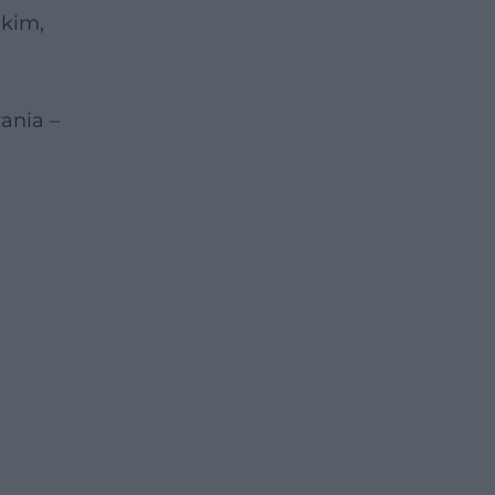
akim,
ania –