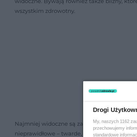
widoczne. Bywają również także blizny, któr
wszystkim zdrowotny.
Drogi Użytkow
My, naszych 1162 zau
Najmniej widoczne są zazwyczaj
blizny po 
przechowujemy informa
nieprawidłowe – twarde, zgrubiałe, wykracza
standardowe informac