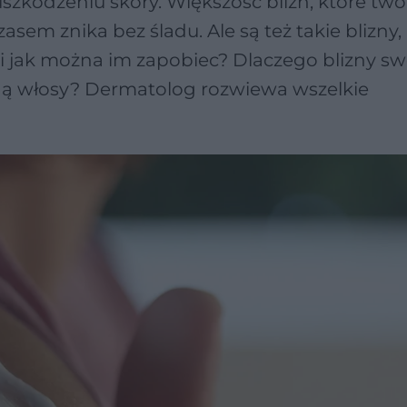
 uszkodzeniu skóry. Większość blizn, które two
zasem znika bez śladu. Ale są też takie blizny,
 i jak można im zapobiec? Dlaczego blizny sw
sną włosy? Dermatolog rozwiewa wszelkie