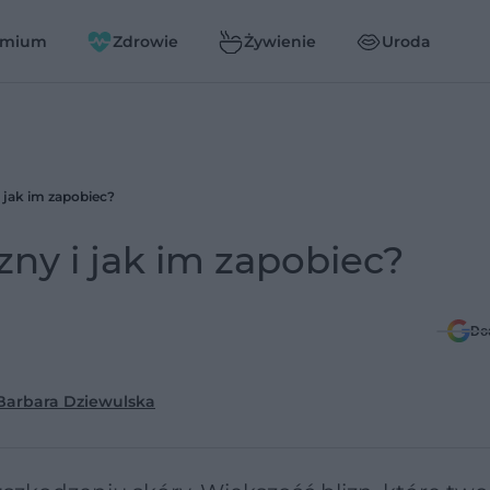
emium
Zdrowie
Żywienie
Uroda
i jak im zapobiec?
izny i jak im zapobiec?
Do
 Barbara Dziewulska