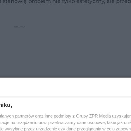
e stanowią problem nie tylko estetyczny, ale prze
niku,
fanych partnerów oraz inne podmioty z Grupy ZPR Media uzyskujem
operacjach
. Kłopotów przysparzają zaś
blizny rozle
cje na urządzeniu oraz przetwarzamy dane osobowe, takie jak unika
jące nawet poza obszar zranienia.
je wysyłane przez urządzenie czy dane przeglądania w celu zapewn