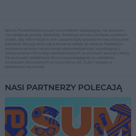
Serwis PoradnikZdrowie.pl ma charakter edukacyjny, nie stanowi i
nie zastępuje porady lekarskiej. Redakcja serwisu dokłada wszelkich
starań, aby informacje w nim zawarte były poprawne merytorycznie,
jednakże decyzja dotycząca leczenia należy do lekarza. Redakcja i
wydawca serwisu nie ponoszą odpowiedzialności wynikającej z
zastosowania informacji zamieszczonych na stronach serwisu, który
nie prowadzi działalności leczniczej polegającej na udzielaniu
świadczeń zdrowotnych w rozumieniu art. 3 ust 1 ustawy o
działalności leczniczej.
NASI PARTNERZY POLECAJĄ