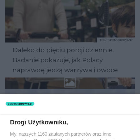
TEKST SPONSOROWANY
Daleko do pięciu porcji dziennie.
Badanie pokazuje, jak Polacy
naprawdę jedzą warzywa i owoce
Drogi Użytkowniku,
My, naszych 1160 zaufanych partnerów oraz inne