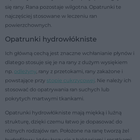
się rany. Rana pozostaje wilgotna. Opatrunki te
najczęściej stosowane w leczeniu ran
powierzchownych.
Opatrunki hydrowłókniste
Ich główną cechą jest znaczne wchłanianie płynów i
dlatego stosuje się je na rany z dużym wysiękiem
np.
odleżyny
, rany z przetokami, rany zakażone i
powstające przy
stopie cukrzycowej
. Nie należy ich
stosować do opatrywania ran suchych lub
pokrytych martwymi tkankami.
Opatrunki hydrowłókniste mają miękką i luźną
strukturę, dzięki czemu łatwo je dopasować do
różnych rodzajów ran. Położone na ranę tworzą żel
hydrofilowy, który łączy się z bakteriami i resztkami