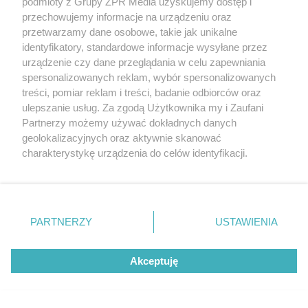
podmioty z Grupy ZPR Media uzyskujemy dostęp i
przechowujemy informacje na urządzeniu oraz
przetwarzamy dane osobowe, takie jak unikalne
identyfikatory, standardowe informacje wysyłane przez
urządzenie czy dane przeglądania w celu zapewniania
spersonalizowanych reklam, wybór spersonalizowanych
MATERIAŁ SPONSOROWANY
treści, pomiar reklam i treści, badanie odbiorców oraz
Beninca. Najszybsza, bezpieczna i
ulepszanie usług. Za zgodą Użytkownika my i Zaufani
nowoczesna automatyka do bram
Partnerzy możemy używać dokładnych danych
geolokalizacyjnych oraz aktywnie skanować
charakterystykę urządzenia do celów identyfikacji.
Ponieważ cenimy Twoją prywatność, prosimy o zgodę na
korzystanie z tych technologii poprzez kliknięcie
„Akceptuję”. Zgoda jest dobrowolna i zawsze możesz ją
zmienić/wycofać klikając przycisk ustawień prywatności
PARTNERZY
USTAWIENIA
POPULARNE TEMATY
znajdujący się w lewym dolnym rogu strony
. Niektóre
rodzaje przetwarzania danych nie wymagają zgody
Akceptuję
użytkownika, ale masz prawo sprzeciwić się takiemu
przetwarzaniu. Preferencje będą miały zastosowanie tylko
na tej witrynie.