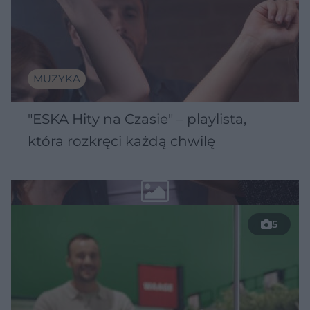
MUZYKA
"ESKA Hity na Czasie" – playlista,
która rozkręci każdą chwilę
5