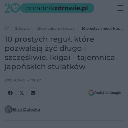
Zdrowie
Układ odpornościowy
10 prostych reguł, które
pozwalają żyć długo i szczęśliwie. Ikigai - tajemnica japońskich
10 prostych reguł, które
stulatków
pozwalają żyć długo i
szczęśliwie. Ikigai - tajemnica
japońskich stulatków
2025-06-25
14:27
Dodaj do Google
Eliza Dolecka