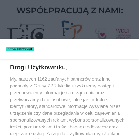
WSPÓŁPRACUJĄ Z NAMI:
Drogi Użytkowniku,
Żaden utwór zamieszczony w serwisie nie może być powielany i
My, naszych 1162 zaufanych partnerów oraz inne
rozpowszechniany lub dalej rozpowszechniany w jakikolwiek sposób
podmioty z Grupy ZPR Media uzyskujemy dostęp i
(w tym także elektroniczny lub mechaniczny) na jakimkolwiek polu
eksploatacji w jakiejkolwiek formie, włącznie z umieszczaniem w
przechowujemy informacje na urządzeniu oraz
Internecie bez pisemnej zgody właściciela praw. Jakiekolwiek użycie
przetwarzamy dane osobowe, takie jak unikalne
lub wykorzystanie utworów w całości lub w części z naruszeniem
identyfikatory, standardowe informacje wysyłane przez
prawa, tzn. bez właściwej zgody, jest zabronione pod groźbą kary i
może być ścigane prawnie.
urządzenie czy dane przeglądania w celu zapewniania
spersonalizowanych reklam, wybór spersonalizowanych
treści, pomiar reklam i treści, badanie odbiorców oraz
ulepszanie usług. Za zgodą Użytkownika my i Zaufani