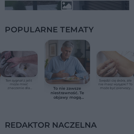
POPULARNE TEMATY
Ten sygnał z jelit
Swędzi cię skóra, ale
może mieć
nie masz wysypki? To
znaczenie dla
może być pierwszy
To nie zawsze
zdrowia. Naukowcy
cichy sygnał raka
niestrawność. Te
wskazali zdrowy
trzustki, zanim
objawy mogą
zakres
pojawią się inne
wskazywać na raka
objawy
trzustki
REDAKTOR NACZELNA