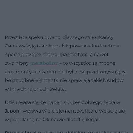
Przez lata spekulowano, dlaczego mieszkańcy
Okinawy żyją tak długo. Niepowtarzalna kuchnia
oparta o owoce morza, pracowitość, a nawet
zwolniony
metabolizm
- to wszystko są mocne
argumenty, ale żaden nie był dość przekonywujący,
bo podobne elementy nie sprawiają takich cudów
w innych rejonach świata.
Dziś uważa się, że na ten sukces dobrego życia w
Japonii wpływa wiele elementów, które wpisują się
w popularną na Okinawie filozofię ikigai.
Poznaj obowiązujący tam dekalog. Może skorzystasz