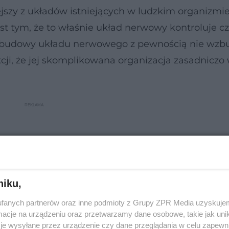
szy z układów istniejących w ludzkim organizmie
est tym, że to właśnie układ nerwowy kontroluje c
ć budowy układu nerwowego z pewnością nie wzb
nkcji, że jej skomplikowana organizacja zasadniczo
niku,
fanych partnerów oraz inne podmioty z Grupy ZPR Media uzyskujem
cje na urządzeniu oraz przetwarzamy dane osobowe, takie jak unika
je wysyłane przez urządzenie czy dane przeglądania w celu zapewn