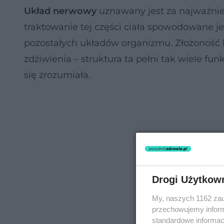
Układ nerwowy
uznawany jest za najważniej
traktowanie tej części ciała spowodowane j
pozostałych układów organizmu. Złożonoś
zdziwienia – struktura ta pełni tak wiele fu
się zrozumiała.
Drogi Użytkow
My, naszych 1162 zau
przechowujemy informa
standardowe informac