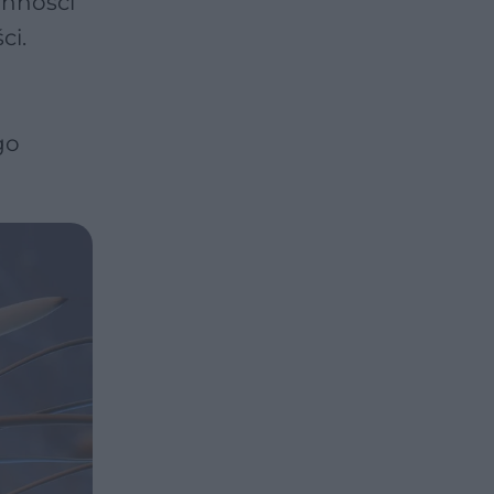
ynności
ci.
go