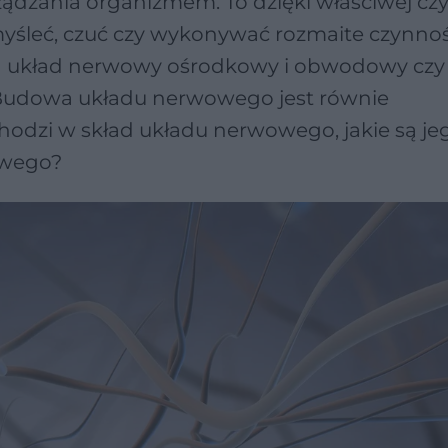
ądzania organizmem. To dzięki właściwej cz
śleć, czuć czy wykonywać rozmaite czynnoś
na układ nerwowy ośrodkowy i obwodowy czy
Budowa układu nerwowego jest równie
hodzi w skład układu nerwowego, jakie są je
owego?