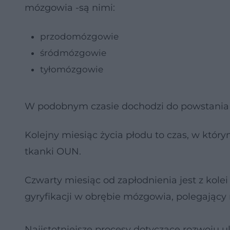
mózgowia -są nimi:
przodomózgowie
śródmózgowie
tyłomózgowie
W podobnym czasie dochodzi do powstania
Kolejny miesiąc życia płodu to czas, w któ
tkanki OUN.
Czwarty miesiąc od zapłodnienia jest z kole
gyryfikacji w obrębie mózgowia, polegając
Najistotniejsze procesy dotyczące rozwoju 