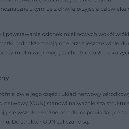
oznaczne z tym, że z chwilą przyjścia człowieka 
czyli powstawanie osłonek mielinowych wokół włók
ki, jednakże trwają one przez jeszcze wiele dłu
ocesy mielinizacji mogą zachodzić do 20. roku życ
zny
żnia dwie jego części: układ nerwowy ośrodkowy
 nerwowy (OUN) stanowi najważniejszą struktur
ują się wszelkie ważne ośrodki odpowiadające za
mu. Do struktur OUN zaliczane są: