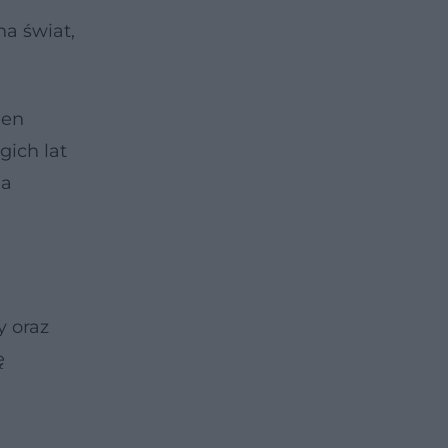
na świat,
ien
gich lat
ia
 oraz
ę