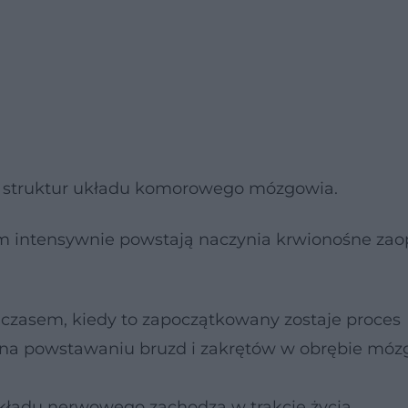
 struktur układu komorowego mózgowia.
rym intensywnie powstają naczynia krwionośne zao
i czasem, kiedy to zapoczątkowany zostaje proces
y na powstawaniu bruzd i zakrętów w obrębie móz
układu nerwowego zachodzą w trakcie życia