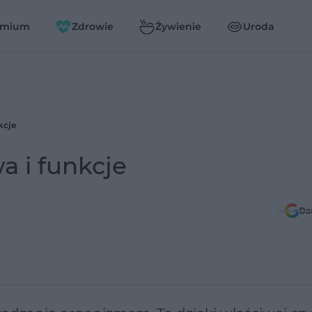
emium
Zdrowie
Żywienie
Uroda
kcje
 i funkcje
Do