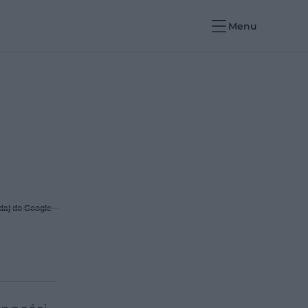
Menu
daj do Google