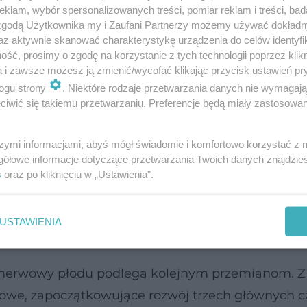
klam, wybór spersonalizowanych treści, pomiar reklam i treści, bad
 zgodą Użytkownika my i Zaufani Partnerzy możemy używać dokład
az aktywnie skanować charakterystykę urządzenia do celów identyfi
ść, prosimy o zgodę na korzystanie z tych technologii poprzez klikn
a i zawsze możesz ją zmienić/wycofać klikając przycisk ustawień pr
 - jego pierwsze zalążki pojawiają się w organiz
ogu strony
. Niektóre rodzaje przetwarzania danych nie wymagaj
iwić się takiemu przetwarzaniu. Preferencje będą miały zastosowanie
około 18-19 dni po zapłodnieniu).
szymi informacjami, abyś mógł świadomie i komfortowo korzystać z
tka nerwowa - powstaje z neuroektodermy (różnicu
gółowe informacje dotyczące przetwarzania Twoich danych znajdzi
ków - ektodermy).
s
oraz po kliknięciu w „Ustawienia”.
nerwowego jest powstanie rynienki nerwowej, a k
USTAWIENIA
do zarośnięcia jej brzegów, powstaje wtedy
cewa n
 nerwowy płodu podlega kolejnym przemianom. Z
owe, zapoczątkowujące rozwój trzech głównych c