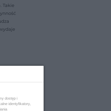
. Takie
zynność
udza
 wydaje
y dostęp i
lne identyfikatory,
iania