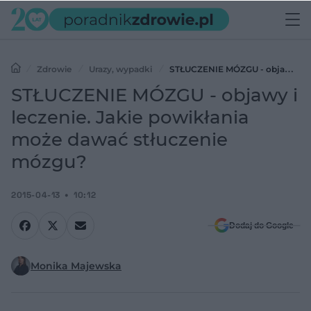
Zdrowie
Urazy, wypadki
STŁUCZENIE MÓZGU - objawy i
leczenie. Jakie powikłania może dawać stłuczenie mózgu?
STŁUCZENIE MÓZGU - objawy i
leczenie. Jakie powikłania
może dawać stłuczenie
mózgu?
2015-04-13
10:12
Dodaj do Google
Monika Majewska