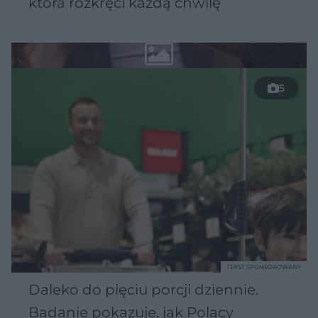
która rozkręci każdą chwilę
5
TEKST SPONSOROWANY
Daleko do pięciu porcji dziennie.
Badanie pokazuje, jak Polacy