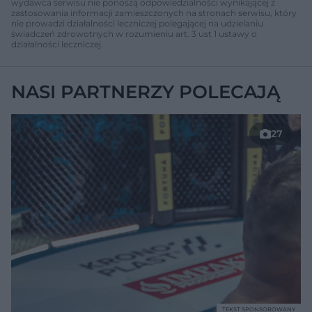
wydawca serwisu nie ponoszą odpowiedzialności wynikającej z
zastosowania informacji zamieszczonych na stronach serwisu, który
nie prowadzi działalności leczniczej polegającej na udzielaniu
świadczeń zdrowotnych w rozumieniu art. 3 ust 1 ustawy o
działalności leczniczej.
NASI PARTNERZY POLECAJĄ
27
TEKST SPONSOROWANY