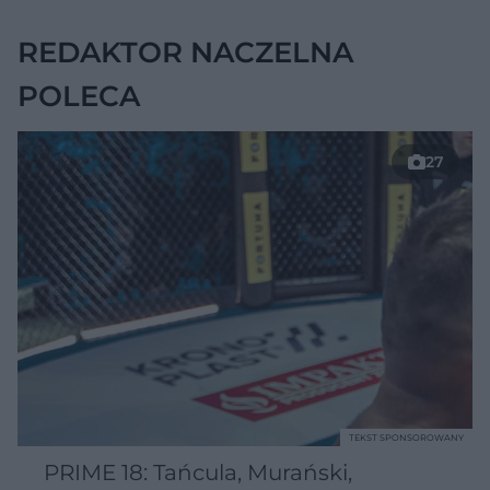
nie daje objawów
REDAKTOR NACZELNA
POLECA
27
TEKST SPONSOROWANY
PRIME 18: Tańcula, Murański,