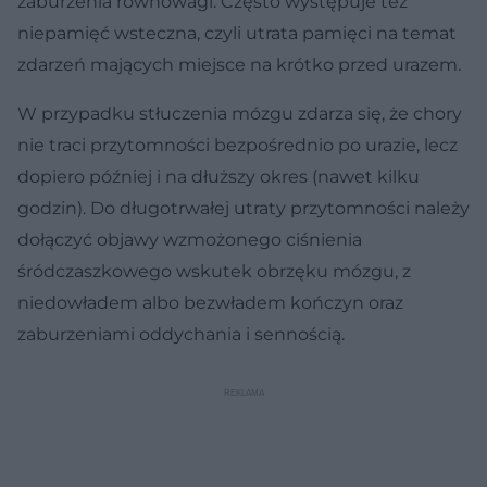
zaburzenia równowagi. Często występuje też
niepamięć wsteczna, czyli utrata pamięci na temat
zdarzeń mających miejsce na krótko przed urazem.
W przypadku stłuczenia mózgu zdarza się, że chory
nie traci przytomności bezpośrednio po urazie, lecz
dopiero później i na dłuższy okres (nawet kilku
godzin). Do długotrwałej utraty przytomności należy
dołączyć objawy wzmożonego ciśnienia
śródczaszkowego wskutek obrzęku mózgu, z
niedowładem albo bezwładem kończyn oraz
zaburzeniami oddychania i sennością.