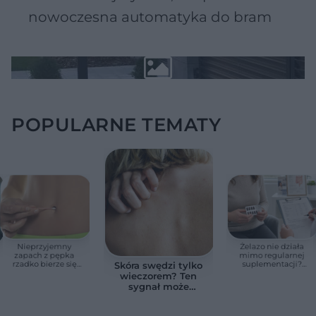
nowoczesna automatyka do bram
POPULARNE TEMATY
Nieprzyjemny
Żelazo nie działa
zapach z pępka
mimo regularnej
rzadko bierze się
suplementacji?
Skóra swędzi tylko
znikąd. Jeden objaw
Przyczyna może
wieczorem? Ten
zmienia wszystko
ukrywać się w
sygnał może
jelitach
wskazywać na
chorobę, która długo