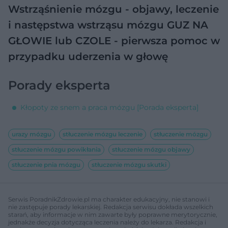
Wstrząśnienie mózgu - objawy, leczenie
i następstwa wstrząsu mózgu
GUZ NA
GŁOWIE lub CZOLE - pierwsza pomoc w
przypadku uderzenia w głowę
Porady eksperta
Kłopoty ze snem a praca mózgu [Porada eksperta]
urazy mózgu
stłuczenie mózgu leczenie
stłuczenie mózgu
stłuczenie mózgu powikłania
stłuczenie mózgu objawy
stłuczenie pnia mózgu
stłuczenie mózgu skutki
Serwis PoradnikZdrowie.pl ma charakter edukacyjny, nie stanowi i
nie zastępuje porady lekarskiej. Redakcja serwisu dokłada wszelkich
starań, aby informacje w nim zawarte były poprawne merytorycznie,
jednakże decyzja dotycząca leczenia należy do lekarza. Redakcja i