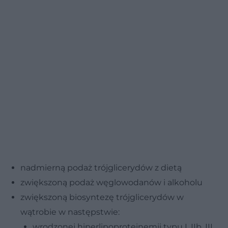
nadmierną podaż trójglicerydów z dietą
zwiększoną podaż węglowodanów i alkoholu
zwiększoną biosyntezę trójglicerydów w
wątrobie w następstwie:
wrodzonej hiperlipoproteinemii typu I, IIb, III,