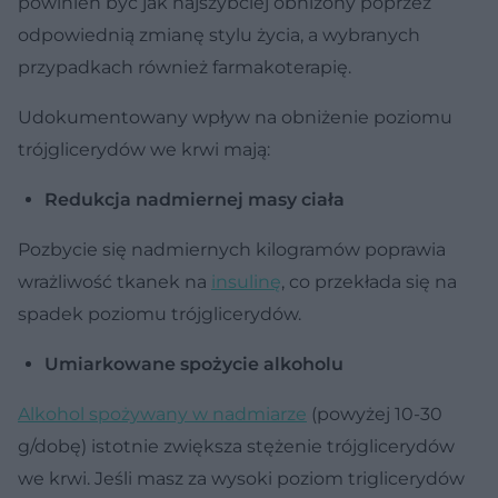
powinien być jak najszybciej obniżony poprzez
odpowiednią zmianę stylu życia, a wybranych
przypadkach również farmakoterapię.
Udokumentowany wpływ na obniżenie poziomu
trójglicerydów we krwi mają:
Redukcja nadmiernej masy ciała
Pozbycie się nadmiernych kilogramów poprawia
wrażliwość tkanek na
insulinę
, co przekłada się na
spadek poziomu trójglicerydów.
Umiarkowane spożycie alkoholu
Alkohol spożywany w nadmiarze
(powyżej 10-30
g/dobę) istotnie zwiększa stężenie trójglicerydów
we krwi. Jeśli masz za wysoki poziom triglicerydów