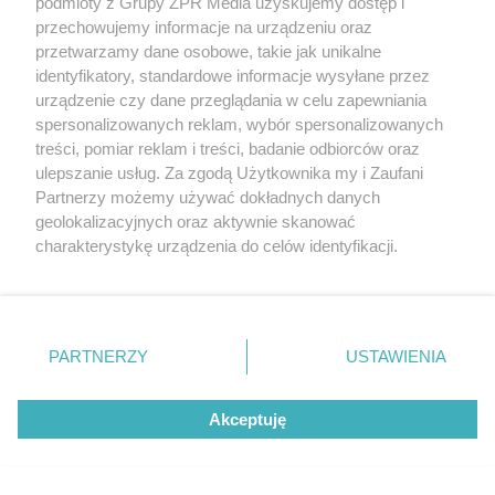
podmioty z Grupy ZPR Media uzyskujemy dostęp i
przechowujemy informacje na urządzeniu oraz
POPULARNE TEMATY
przetwarzamy dane osobowe, takie jak unikalne
identyfikatory, standardowe informacje wysyłane przez
urządzenie czy dane przeglądania w celu zapewniania
spersonalizowanych reklam, wybór spersonalizowanych
treści, pomiar reklam i treści, badanie odbiorców oraz
ulepszanie usług. Za zgodą Użytkownika my i Zaufani
Partnerzy możemy używać dokładnych danych
geolokalizacyjnych oraz aktywnie skanować
Nieprzyjemny
Żelazo nie działa
charakterystykę urządzenia do celów identyfikacji.
zapach z pępka
mimo regularnej
rzadko bierze się
suplementacji?
Skóra swędzi tylko
Ponieważ cenimy Twoją prywatność, prosimy o zgodę na
znikąd. Jeden objaw
Przyczyna może
wieczorem? Ten
zmienia wszystko
ukrywać się w
korzystanie z tych technologii poprzez kliknięcie
sygnał może
jelitach
wskazywać na
„Akceptuję”. Zgoda jest dobrowolna i zawsze możesz ją
chorobę, która długo
zmienić/wycofać klikając przycisk ustawień prywatności
nie daje objawów
PARTNERZY
USTAWIENIA
znajdujący się w lewym dolnym rogu strony
. Niektóre
REDAKTOR NACZELNA
rodzaje przetwarzania danych nie wymagają zgody
Akceptuję
użytkownika, ale masz prawo sprzeciwić się takiemu
POLECA
przetwarzaniu. Preferencje będą miały zastosowanie tylko
na tej witrynie.