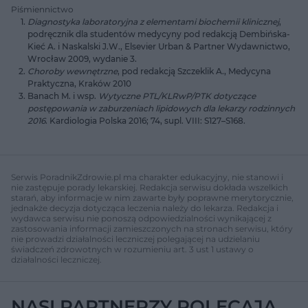
Piśmiennictwo
Diagnostyka laboratoryjna z elementami biochemii klinicznej
,
podręcznik dla studentów medycyny pod redakcją Dembińska-
Kieć A. i Naskalski J.W., Elsevier Urban & Partner Wydawnictwo,
Wrocław 2009, wydanie 3.
Choroby wewnętrzne
, pod redakcją Szczeklik A., Medycyna
Praktyczna, Kraków 2010
Banach M. i wsp.
Wytyczne PTL/KLRwP/PTK dotyczące
postępowania w zaburzeniach lipidowych dla lekarzy rodzinnych
2016
. Kardiologia Polska 2016; 74, supl. VIII: S127–S168.
Serwis PoradnikZdrowie.pl ma charakter edukacyjny, nie stanowi i
nie zastępuje porady lekarskiej. Redakcja serwisu dokłada wszelkich
starań, aby informacje w nim zawarte były poprawne merytorycznie,
jednakże decyzja dotycząca leczenia należy do lekarza. Redakcja i
wydawca serwisu nie ponoszą odpowiedzialności wynikającej z
zastosowania informacji zamieszczonych na stronach serwisu, który
nie prowadzi działalności leczniczej polegającej na udzielaniu
świadczeń zdrowotnych w rozumieniu art. 3 ust 1 ustawy o
działalności leczniczej.
NASI PARTNERZY POLECAJĄ