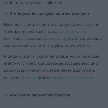
zminimalizuj spożycie alkoholu.
Zmniejszenie spożycia cukrów prostych
Nadmierna podaż cukrów prostych (zawarte m. in.
w słodzonych sokach, napojach,
dżemach
i
konfiturach, ciastach i
ciastkach
) istotnie przekłada
się na wzrost poziomu trójglicerydów we krwi.
Przy za wysokim poziomie triglicerydów najlepsze
efekty w ich redukcji osiąga się stosując produkty
spożywcze o niskim indeksie glikemicznym (np.
surowe
warzywa
, grube
kasze
,
otręby owsiane
,
ryby
).
Regularna aktywność fizyczna