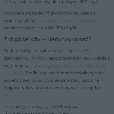
stężenie bardzo wysokie: powyżej 500 mg/dl
Pożądane stężenie trójglicerydów związane z
niskim ryzykiem
chorób sercowo-naczyniowych
powinno wynosić poniżej 150 mg/dl.
Trójglicerydy – kiedy wykonać?
Badanie trójglicerydów zleca się jako część
lipidogramu, na który oprócz trójglicerydów składają
się badania
całkowitego cholesterolu, cholesterolu
LDL i HDL
. Profilaktycznie badanie trójglicerydów
powinno być wykonywane raz w roku. Badanie
trójglicerydów powinno wykonywać się regularnie
u:
mężczyzn powyżej 40. roku życia
kobiet powyżej 50. roku życia