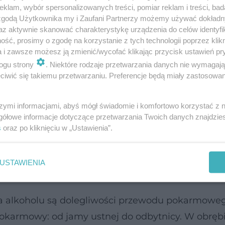
klam, wybór spersonalizowanych treści, pomiar reklam i treści, bad
w w zasadzie na każdy narząd organizmu. Skutki
 zgodą Użytkownika my i Zaufani Partnerzy możemy używać dokład
az aktywnie skanować charakterystykę urządzenia do celów identyfi
ściowo, czasami całkowicie – odwracalne, jednakż
ść, prosimy o zgodę na korzystanie z tych technologii poprzez klikn
ąże się z wystąpieniem trwałych uszkodzeń w or
a i zawsze możesz ją zmienić/wycofać klikając przycisk ustawień pr
ogu strony
. Niektóre rodzaje przetwarzania danych nie wymagaj
, w Polsce uzależnionych od alkoholu
iwić się takiemu przetwarzaniu. Preferencje będą miały zastosowanie
sięcy osób. Już ta liczba może budzić
szymi informacjami, abyś mógł świadomie i komfortowo korzystać z
ziej zatrważające jest jednak to, że
gółowe informacje dotyczące przetwarzania Twoich danych znajdzi
udzi – bo aż ponad dwa miliony Polaków
s
oraz po kliknięciu w „Ustawienia”.
holu.
USTAWIENIA
ad pokarmowy
 alkoholu są dolegliwości przewodu pokarmoweg
armowy: od jamy ustnej do odbytnicy. W obrębi