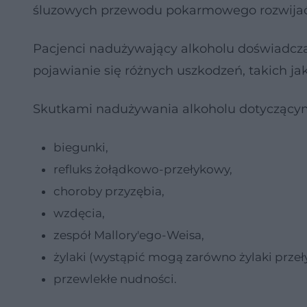
śluzowych przewodu pokarmowego rozwijać 
Pacjenci nadużywający alkoholu doświadcza
pojawianie się różnych uszkodzeń, takich ja
Skutkami nadużywania alkoholu dotyczący
biegunki,
refluks żołądkowo-przełykowy,
choroby przyzębia,
wzdęcia,
zespół Mallory'ego-Weisa,
żylaki (wystąpić mogą zarówno żylaki przeły
przewlekłe nudności.