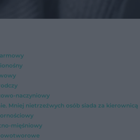
okarmowy
wionośny
erwowy
rodczy
rcowo-naczyniowy
nie. Mniej nietrzeźwych osób siada za kierownicą
pornościowy
stno-mięśniowy
y nowotworowe