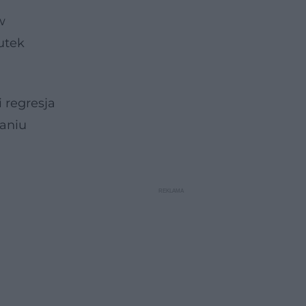
w
utek
 regresja
łaniu