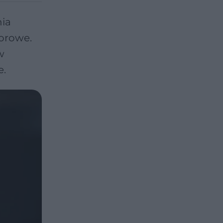
nia
orowe.
w
e.