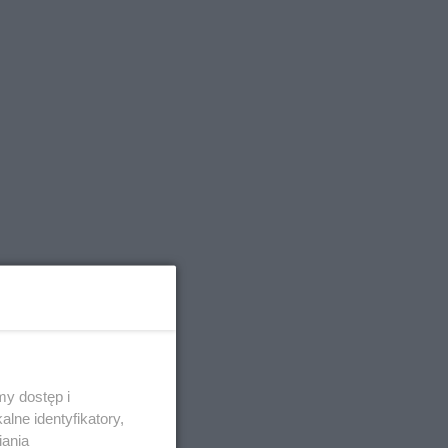
y dostęp i
lne identyfikatory,
iania