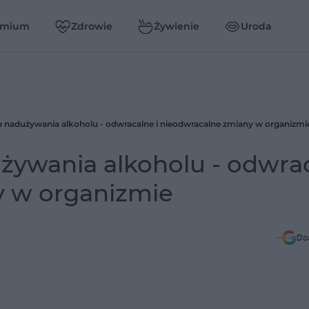
emium
Zdrowie
Żywienie
Uroda
 nadużywania alkoholu - odwracalne i nieodwracalne zmiany w organizmi
żywania alkoholu - odwra
y w organizmie
Do