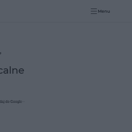
Menu
e
calne
daj do Google