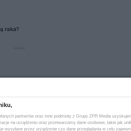
ą raka?
niku,
fanych partnerów oraz inne podmioty z Grupy ZPR Media uzyskujem
cje na urządzeniu oraz przetwarzamy dane osobowe, takie jak unika
je wysyłane przez urządzenie czy dane przeglądania w celu zapewn