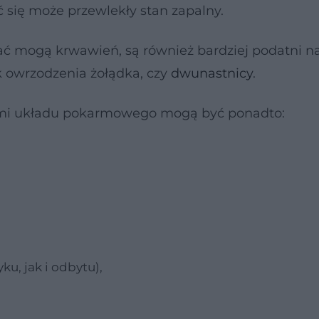
się może przewlekły stan zapalny.
ć mogą krwawień, są również bardziej podatni n
k owrzodzenia żołądka, czy
dwunastnicy
.
mi układu pokarmowego mogą być ponadto:
ku, jak i odbytu),