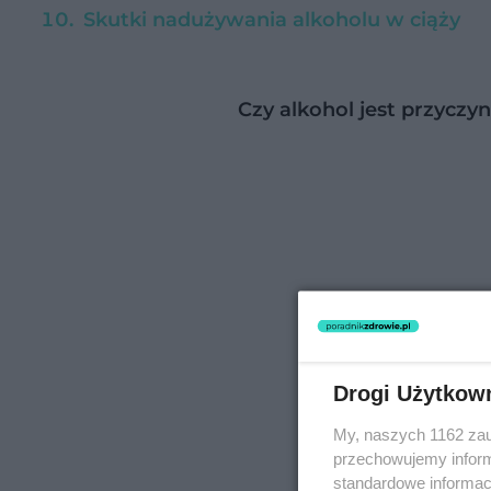
Skutki nadużywania alkoholu w ciąży
Czy alkohol jest przyczyn
Drogi Użytkow
My, naszych 1162 zau
przechowujemy informa
standardowe informac