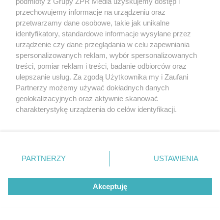
podmioty z Grupy ZPR Media uzyskujemy dostęp i
przechowujemy informacje na urządzeniu oraz
przetwarzamy dane osobowe, takie jak unikalne
identyfikatory, standardowe informacje wysyłane przez
urządzenie czy dane przeglądania w celu zapewniania
spersonalizowanych reklam, wybór spersonalizowanych
treści, pomiar reklam i treści, badanie odbiorców oraz
ulepszanie usług. Za zgodą Użytkownika my i Zaufani
Partnerzy możemy używać dokładnych danych
geolokalizacyjnych oraz aktywnie skanować
charakterystykę urządzenia do celów identyfikacji.
Źródło: x-news.pl/lifestyle.newseria.pl
Insulina w kulturystyce
Ponieważ cenimy Twoją prywatność, prosimy o zgodę na
korzystanie z tych technologii poprzez kliknięcie
„Akceptuję”. Zgoda jest dobrowolna i zawsze możesz ją
Insulina jest stosowana w sporcie i kulturystyce jako
zmienić/wycofać klikając przycisk ustawień prywatności
substancja aktywująca działanie sterydów
PARTNERZY
USTAWIENIA
znajdujący się w lewym dolnym rogu strony
. Niektóre
anabolicznych, w szczególności hormon wzrostu.
rodzaje przetwarzania danych nie wymagają zgody
Akceptuję
użytkownika, ale masz prawo sprzeciwić się takiemu
Duża część hormonów wzrostu po wstrzyknięciu do
przetwarzaniu. Preferencje będą miały zastosowanie tylko
organizmu dostaje się do wątroby. Zadaniem
na tej witrynie.