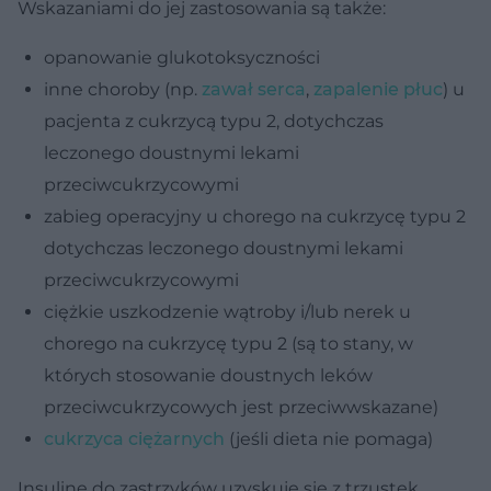
Wskazaniami do jej zastosowania są także:
opanowanie glukotoksyczności
inne choroby (np.
zawał serca
,
zapalenie płuc
) u
pacjenta z cukrzycą typu 2, dotychczas
leczonego doustnymi lekami
przeciwcukrzycowymi
zabieg operacyjny u chorego na cukrzycę typu 2
dotychczas leczonego doustnymi lekami
przeciwcukrzycowymi
ciężkie uszkodzenie wątroby i/lub nerek u
chorego na cukrzycę typu 2 (są to stany, w
których stosowanie doustnych leków
przeciwcukrzycowych jest przeciwwskazane)
cukrzyca ciężarnych
(jeśli dieta nie pomaga)
Insulinę do zastrzyków uzyskuje się z trzustek