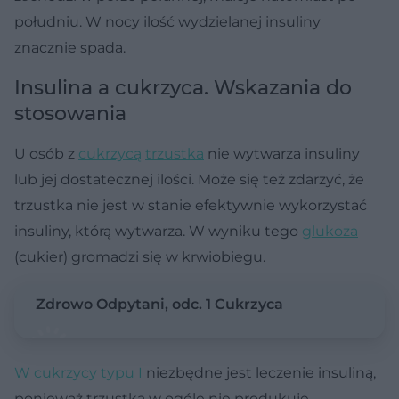
południu. W nocy ilość wydzielanej insuliny
znacznie spada.
Insulina a cukrzyca. Wskazania do
stosowania
U osób z
cukrzycą
trzustka
nie wytwarza insuliny
lub jej dostatecznej ilości. Może się też zdarzyć, że
trzustka nie jest w stanie efektywnie wykorzystać
insuliny, którą wytwarza. W wyniku tego
glukoza
(cukier) gromadzi się w krwiobiegu.
Zdrowo Odpytani, odc. 1 Cukrzyca
W cukrzycy typu I
niezbędne jest leczenie insuliną,
ponieważ trzustka w ogóle nie produkuje