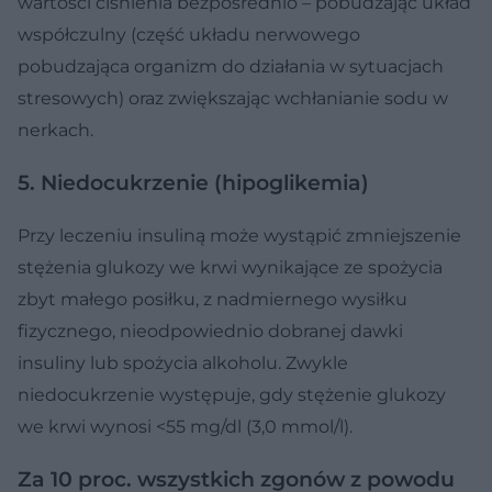
wartości ciśnienia bezpośrednio – pobudzając układ
współczulny (część układu nerwowego
pobudzająca organizm do działania w sytuacjach
stresowych) oraz zwiększając wchłanianie sodu w
nerkach.
5. Niedocukrzenie (hipoglikemia)
Przy leczeniu insuliną może wystąpić zmniejszenie
stężenia glukozy we krwi wynikające ze spożycia
zbyt małego posiłku, z nadmiernego wysiłku
fizycznego, nieodpowiednio dobranej dawki
insuliny lub spożycia alkoholu. Zwykle
niedocukrzenie występuje, gdy stężenie glukozy
we krwi wynosi <55 mg/dl (3,0 mmol/l).
Za 10 proc. wszystkich zgonów z powodu