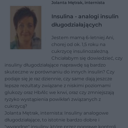
Jolanta Mętrak, internista
Insulina - analogi insulin
długodziałających
Jestem mamą 6-letniej Ani,
chorej od ok. 1,5 roku na
cukrzycę insulinozależną.
Chciałabym się dowiedzieć, czy
insuliny długodziałające naprawdę są bardzo
skuteczne w porównaniu do innych insulin? Czy
podaje się je raz dziennie, czy same dają jeszcze
lepsze rezultaty związane z niskimi poziomami
glukozy oraz HbA1c we krwi, oraz czy zmniejszają
ryzyko wystąpienia powikłań związanych z
cukrzycą?
Jolanta Mętrak, internista: Insuliny analogowe
długodziałające, to istotnie bardzo dobre i
"wygodne" insuliny, które przez poprawę kontroli