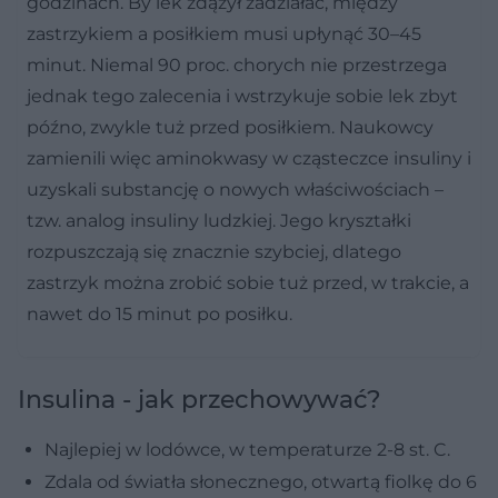
godzinach. By lek zdążył zadziałać, między
zastrzykiem a posiłkiem musi upłynąć 30–45
minut. Niemal 90 proc. chorych nie przestrzega
jednak tego zalecenia i wstrzykuje sobie lek zbyt
późno, zwykle tuż przed posiłkiem. Naukowcy
zamienili więc aminokwasy w cząsteczce insuliny i
uzyskali substancję o nowych właściwościach –
tzw. analog insuliny ludzkiej. Jego kryształki
rozpuszczają się znacznie szybciej, dlatego
zastrzyk można zrobić sobie tuż przed, w trakcie, a
nawet do 15 minut po posiłku.
Insulina - jak przechowywać?
Najlepiej w lodówce, w temperaturze 2-8 st. C.
Zdala od światła słonecznego, otwartą fiolkę do 6