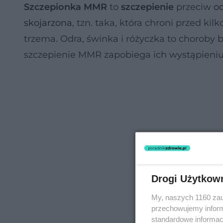
Szczepionka MMR
to
szczepienie
przeciw
o
skojarzona
, tzn. taka, która chroni przed 
trzema. Odra, świnka i różyczka to choroby 
szczepienie MMR zapobiega ich wystąpieniu
Drogi Użytkow
My, naszych 1160 zau
przechowujemy informa
standardowe informac