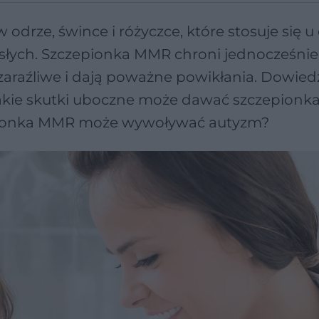
drze, śwince i różyczce, które stosuje się u d
słych. Szczepionka MMR chroni jednocześnie
araźliwe i dają poważne powikłania. Dowiedz
jakie skutki uboczne może dawać szczepion
zepionka MMR może wywoływać autyzm?