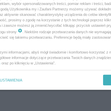
klam, wybór spersonalizowanych treści, pomiar reklam i treści, bad
ince i różyczce) - chroni przed 3 choro
 zgodą Użytkownika my i Zaufani Partnerzy możemy używać dokład
az aktywnie skanować charakterystykę urządzenia do celów identyfi
ść, prosimy o zgodę na korzystanie z tych technologii poprzez klikn
a i zawsze możesz ją zmienić/wycofać klikając przycisk ustawień pr
obami:
ogu strony
. Niektóre rodzaje przetwarzania danych nie wymagaj
iwić się takiemu przetwarzaniu. Preferencje będą miały zastosowanie
szymi informacjami, abyś mógł świadomie i komfortowo korzystać z
gółowe informacje dotyczące przetwarzania Twoich danych znajdzi
roba, która występuje przede wszystkim u dzieci. 
s
oraz po kliknięciu w „Ustawienia”.
lne,
kaszel
,
światłowstręt
. Po 3 dniach pojawia się
na tułowiu. Powikłania odry to
zapalenie płuc
,
zapa
USTAWIENIA
. Bardzo poważne są powikłania neurologiczne (
za