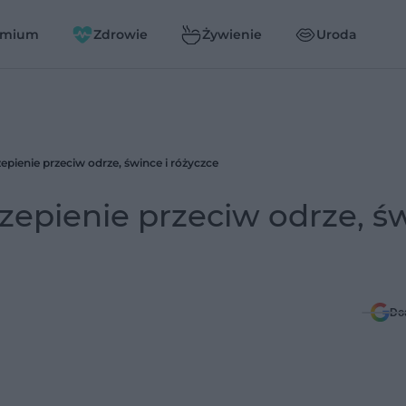
emium
Zdrowie
Żywienie
Uroda
pienie przeciw odrze, śwince i różyczce
zepienie przeciw odrze, ś
Do