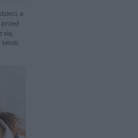
zieci, a
 przed
 się,
ka MMR