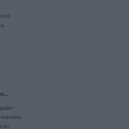
sowa
a.
ec…
jąder
e stawów
,
inki