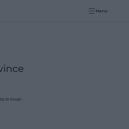
Menu
wince
daj do Google