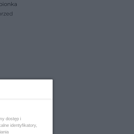
pionka
przed
a
y dostęp i
lne identyfikatory,
iania