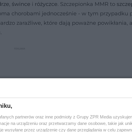
drze
,
śwince
i
różyczce
. Szczepionka MMR to
szcze
kilkoma chorobami jednocześnie - w tym przypadku 
bardzo zaraźliwe, które dają poważne powikłania, 
.
niku,
fanych partnerów oraz inne podmioty z Grupy ZPR Media uzyskujem
cje na urządzeniu oraz przetwarzamy dane osobowe, takie jak unika
je wysyłane przez urządzenie czy dane przeglądania w celu zapewn