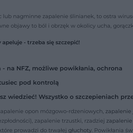
c lub nagminne zapalenie ślinianek, to ostra wiru
ne objawy to ból i obrzęk w okolicy ucha, gorączk
apeluje - trzeba się szczepić!
- na NFZ, możliwe powikłania, ochrona
tusiec pod kontrolą
sz wiedzieć! Wszystko o szczepieniach prz
k zapalenie opon mózgowo-rdzeniowych,
zapalenie 
zpłodności), zapalenie trzustki, rzadziej
zapaleni
tóre prowadzi do trwałej
głuchoty
. Powikłania św