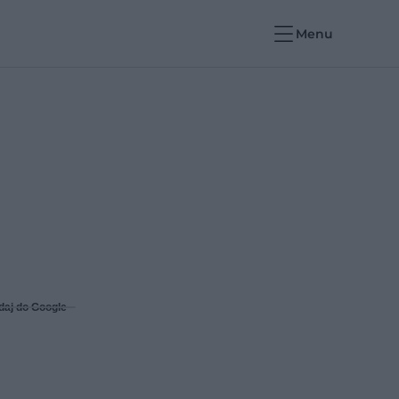
Menu
daj do Google