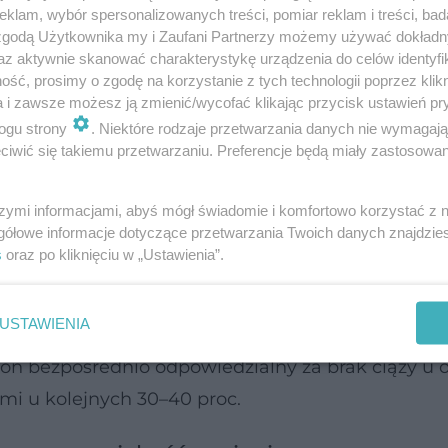
klam, wybór spersonalizowanych treści, pomiar reklam i treści, bad
 zgodą Użytkownika my i Zaufani Partnerzy możemy używać dokład
az aktywnie skanować charakterystykę urządzenia do celów identyfi
ść, prosimy o zgodę na korzystanie z tych technologii poprzez klikn
a i zawsze możesz ją zmienić/wycofać klikając przycisk ustawień pr
ogu strony
. Niektóre rodzaje przetwarzania danych nie wymagaj
iwić się takiemu przetwarzaniu. Preferencje będą miały zastosowanie
szymi informacjami, abyś mógł świadomie i komfortowo korzystać z
gółowe informacje dotyczące przetwarzania Twoich danych znajdzi
s
oraz po kliknięciu w „Ustawienia”.
USTAWIENIA
iedzialna jest kobieta. Równie często – i coraz cz
 on bezpośrednio odpowiedzialny za brak ciąży u o
ami u kolejnych 30–40 proc.