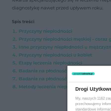
lekarza specjalizującego się w leczeniu ni
diagnostykę nawet przed upływem roku.
Spis treści
Przyczyny niepłodności
Przyczyny niepłodności męskiej - coraz 
Inne przyczyny niepłodności u mężczyz
Przyczyny niepłodności u kobiet
Etapy leczenia niepłodności
Badania na płodność mężczyzn
Badania na płodność kobiet
Metody leczenia niepłodności
Drogi Użytkow
My, naszych 1162 zau
przechowujemy informa
standardowe informac