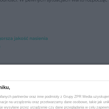
epłodności. W pewnych sytuacjach warto rozpocząć
gorsza jakość nasienia
n
niku,
fanych partnerów oraz inne podmioty z Grupy ZPR Media uzyskujem
cje na urządzeniu oraz przetwarzamy dane osobowe, takie jak unika
je wysyłane przez urządzenie czy dane przeglądania w celu zapewn