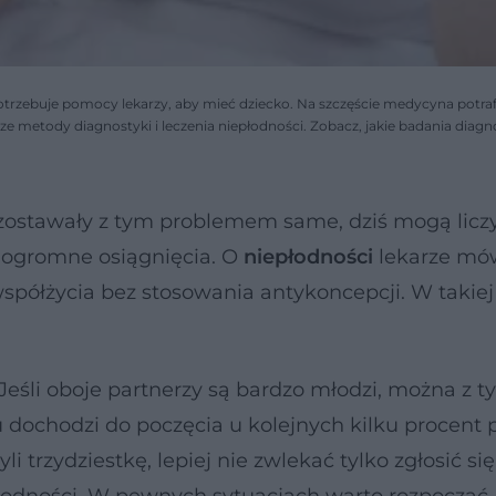
potrzebuje pomocy lekarzy, aby mieć dziecko. Na szczęście medycyna potr
e metody diagnostyki i leczenia niepłodności. Zobacz, jakie badania diagn
ozostawały z tym problemem same, dziś mogą licz
 ogromne osiągnięcia. O
niepłodności
lekarze mów
spółżycia bez stosowania antykoncepcji. W takiej 
 Jeśli oboje partnerzy są bardzo młodzi, można z 
dochodzi do poczęcia u kolejnych kilku procent pa
i trzydziestkę, lepiej nie zwlekać tylko zgłosić si