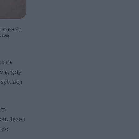
afi im pomóc
ozują
yć na
ią, gdy
sytuacji
tym
r. Jeżeli
ę do