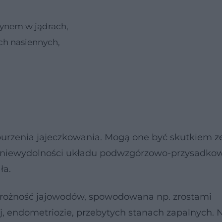
zynem w jądrach,
ch nasiennych,
aburzenia jajeczkowania. Mogą one być skutkiem
z
y, niewydolności układu podwzgórzowo-przysadko
ła.
edrożność jajowodów, spowodowana np. zrostami
, endometriozie, przebytych stanach zapalnych. 