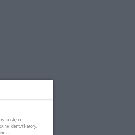
y dostęp i
lne identyfikatory,
iania