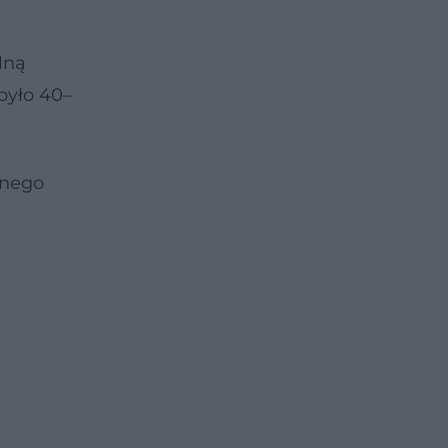
lną
było 40–
znego