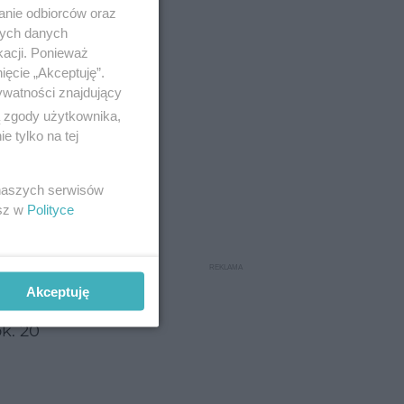
anie odbiorców oraz
nych danych
kacji. Ponieważ
ięcie „Akceptuję”.
ywatności znajdujący
ą zgody użytkownika,
 tylko na tej
 naszych serwisów
esz w
Polityce
Akceptuję
ęściej –
k. 20