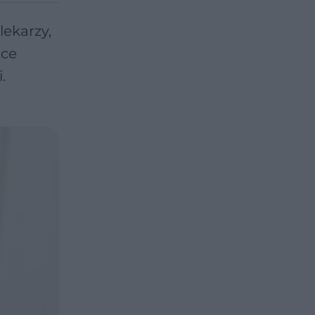
lekarzy,
sce
.