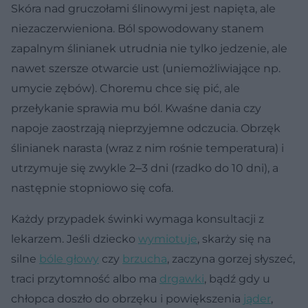
Skóra nad gruczołami ślinowymi jest napięta, ale
niezaczerwieniona. Ból spowodowany stanem
zapalnym ślinianek utrudnia nie tylko jedzenie, ale
nawet szersze otwarcie ust (uniemożliwiające np.
umycie zębów). Choremu chce się pić, ale
przełykanie sprawia mu ból. Kwaśne dania czy
napoje zaostrzają nieprzyjemne odczucia. Obrzęk
ślinianek narasta (wraz z nim rośnie temperatura) i
utrzymuje się zwykle 2‒3 dni (rzadko do 10 dni), a
następnie stopniowo się cofa.
Każdy przypadek świnki wymaga konsultacji z
lekarzem. Jeśli dziecko
wymiotuje
, skarży się na
silne
bóle głowy
czy
brzucha
, zaczyna gorzej słyszeć,
traci przytomność albo ma
drgawki
, bądź gdy u
chłopca doszło do obrzęku i powiększenia
jąder
,