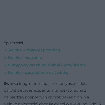
Spis treści
Świnka ‒ objawy i przebieg
Świnka ‒ leczenie
Nietypowy przebieg świnki ‒ powikłania
Świnka - szczepienie na świnkę
Świnka
(nagminne zapalenie przyusznic, łac.
parotitis epidemica, ang. mumps) to jedna z
najbardziej pospolitych chorób zakaźnych. Na
świnkę najczęściej chorują dzieci w wieku od 5 do 15