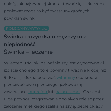
należy jak najszybciej skontaktować się z lekarzem,
ponieważ mogą to być zwiastuny groźnych
powikłań świnki.
POLECANY ARTYKUŁ:
Świnka i różyczka u mężczyzn a
niepłodność
Świnka ‒ leczenie
W leczeniu świnki najważniejszy jest wypoczynek i
izolacja chorego (które powinny trwać nie krócej niż
9‒10 dni). Można podawać
witaminy
oraz środki
przeciwbólowe i przeciwgorączkowe (np.
zawierające
ibuprofen
lub
paracetamol
). Czasami
ulgę przynosi rozgrzewanie obolałych miejsc przez
założenie miękkiego szalika na szyję, ciepłe okłady,