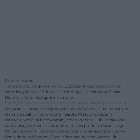
Piśmiennictwo:
1. Duszczyk E., Augustynowicz E., Szczepionka przeciw śwince,
Narodowy Instytut Zdrowia Publicznego – Państwowy Zakład
Higieny, artykuł dostępny na stronie:
https://szczepienia.pzh.gov.pl/szczepionki/swinka/4/?print-version
Wskazania: Leczenie miejscowych objawów, związanych z ostrym
stanem zapalnym jamy ustnej i gardła. Przeciwwskazania:
Nadwrażliwość na benzydaminy chlorowodorek lub którąkolwiek
substancję pomocniczą produktu. Nazwa produktu leczniczego:
Uniben, 1,5 mg/ml, aerozol do stosowania w jamie ustnej. Dawka:
Benzydamina 1,5 mg/ml.Postać farmaceutyczna: Aerozol do