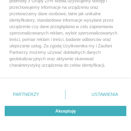
podmioty z Grupy ZPR Media uzyskujemy dostęp i
przechowujemy informacje na urządzeniu oraz
Badanie pokazuje, jak Polacy
przetwarzamy dane osobowe, takie jak unikalne
naprawdę jedzą warzywa i owoce
identyfikatory, standardowe informacje wysyłane przez
urządzenie czy dane przeglądania w celu zapewniania
spersonalizowanych reklam, wybór spersonalizowanych
treści, pomiar reklam i treści, badanie odbiorców oraz
ulepszanie usług. Za zgodą Użytkownika my i Zaufani
Partnerzy możemy używać dokładnych danych
geolokalizacyjnych oraz aktywnie skanować
charakterystykę urządzenia do celów identyfikacji.
Ponieważ cenimy Twoją prywatność, prosimy o zgodę na
korzystanie z tych technologii poprzez kliknięcie
„Akceptuję”. Zgoda jest dobrowolna i zawsze możesz ją
zmienić/wycofać klikając przycisk ustawień prywatności
PARTNERZY
USTAWIENIA
znajdujący się w lewym dolnym rogu strony
. Niektóre
rodzaje przetwarzania danych nie wymagają zgody
Akceptuję
użytkownika, ale masz prawo sprzeciwić się takiemu
przetwarzaniu. Preferencje będą miały zastosowanie tylko
MATERIAŁ SPONSOROWANY
na tej witrynie.
Beninca. Najszybsza, bezpieczna i