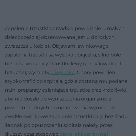
Zapalenie trzustki to rzadkie powikłanie u małych
dzieci; częściej obserwowane jest u dorosłych,
zwłaszcza u kobiet. Objawami świnkowego
zapalenia trzustki są wysoka gorączka, silne bóle
brzucha w okolicy trzustki (lewy górny kwadrant
brzucha), wymioty,
biegunka
. Chory powinien
szybko trafić do szpitala, gdzie zostaną mu podane
m.in. preparaty osłaniające trzustkę oraz kroplówki,
aby nie doszło do wyniszczenia organizmu z
powodu trudnych do opanowania wymiotów.
Zwykle świnkowe zapalenie trzustki mija bez śladu.
Jednak po opuszczeniu szpitala należy przez
dłuższy czas stosować
dietę lekkostrawną
i