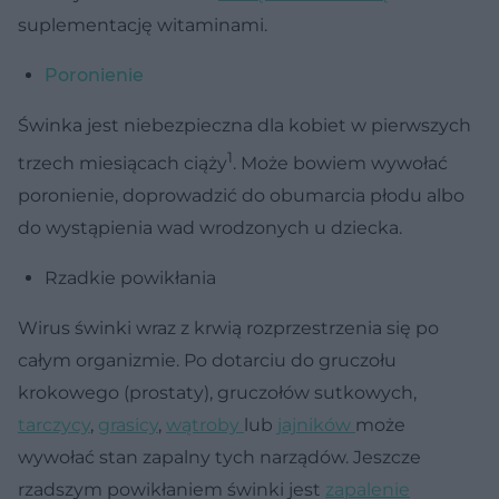
suplementację witaminami.
Poronienie
Świnka jest niebezpieczna dla kobiet w pierwszych
1
trzech miesiącach ciąży
. Może bowiem wywołać
poronienie, doprowadzić do obumarcia płodu albo
do wystąpienia wad wrodzonych u dziecka.
Rzadkie powikłania
Wirus świnki wraz z krwią rozprzestrzenia się po
całym organizmie. Po dotarciu do gruczołu
krokowego (prostaty), gruczołów sutkowych,
tarczycy
,
grasicy
,
wątroby
lub
jajników
może
wywołać stan zapalny tych narządów. Jeszcze
rzadszym powikłaniem świnki jest
zapalenie