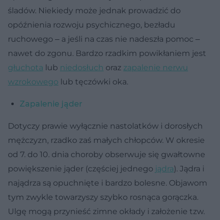
śladów. Niekiedy może jednak prowadzić do
opóźnienia rozwoju psychicznego, bezładu
ruchowego ‒ a jeśli na czas nie nadeszła pomoc ‒
nawet do zgonu. Bardzo rzadkim powikłaniem jest
głuchota
lub
niedosłuch
oraz
zapalenie nerwu
wzrokowego
lub tęczówki oka.
Zapalenie jąder
Dotyczy prawie wyłącznie nastolatków i dorosłych
mężczyzn, rzadko zaś małych chłopców. W okresie
od 7. do 10. dnia choroby obserwuje się gwałtowne
powiększenie jąder (częściej jednego
jądra
). Jądra i
najądrza są opuchnięte i bardzo bolesne. Objawom
tym zwykle towarzyszy szybko rosnąca gorączka.
Ulgę mogą przynieść zimne okłady i założenie tzw.