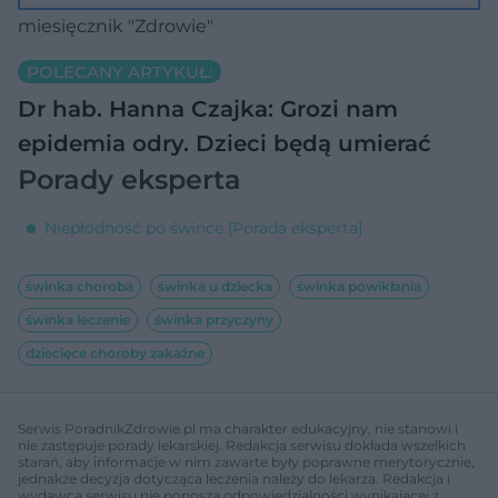
miesięcznik "Zdrowie"
POLECANY ARTYKUŁ:
Dr hab. Hanna Czajka: Grozi nam
epidemia odry. Dzieci będą umierać
Porady eksperta
Niepłodność po śwince [Porada eksperta]
świnka choroba
świnka u dziecka
świnka powikłania
świnka leczenie
świnka przyczyny
dziecięce choroby zakaźne
Serwis PoradnikZdrowie.pl ma charakter edukacyjny, nie stanowi i
nie zastępuje porady lekarskiej. Redakcja serwisu dokłada wszelkich
starań, aby informacje w nim zawarte były poprawne merytorycznie,
jednakże decyzja dotycząca leczenia należy do lekarza. Redakcja i
wydawca serwisu nie ponoszą odpowiedzialności wynikającej z