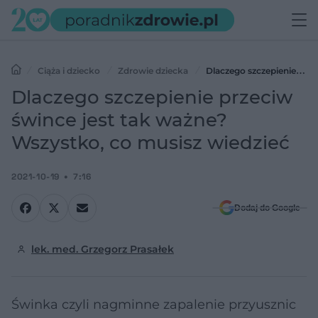
Ciąża i dziecko
Zdrowie dziecka
Dlaczego szczepienie
przeciw śwince jest tak ważne? Wszystko, co musisz wiedzieć
Dlaczego szczepienie przeciw
śwince jest tak ważne?
Wszystko, co musisz wiedzieć
2021-10-19
7:16
Dodaj do Google
lek. med. Grzegorz Prasałek
Świnka czyli nagminne zapalenie przyusznic