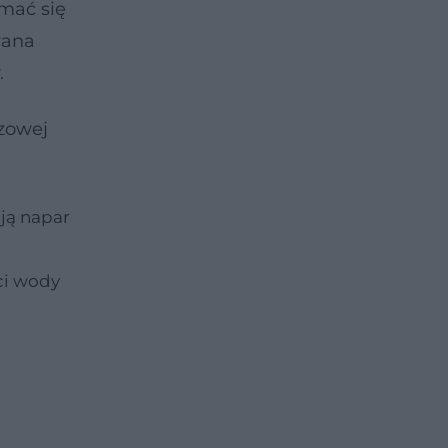
mać się
wana
.
zowej
iją napar
ści wody