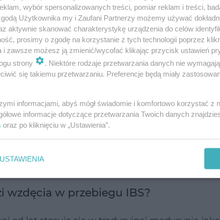
klam, wybór spersonalizowanych treści, pomiar reklam i treści, bad
 zgodą Użytkownika my i Zaufani Partnerzy możemy używać dokład
az aktywnie skanować charakterystykę urządzenia do celów identyfi
ść, prosimy o zgodę na korzystanie z tych technologii poprzez klikn
a i zawsze możesz ją zmienić/wycofać klikając przycisk ustawień pr
ogu strony
. Niektóre rodzaje przetwarzania danych nie wymagaj
ię z lekarzem pierwszego kontaktu, jeśli zauważ
iwić się takiemu przetwarzaniu. Preferencje będą miały zastosowanie
ące objawy. Obecnie nie istnieje jedno cudowne l
acznie poprawić komfort życia. Możesz skutecznie 
szymi informacjami, abyś mógł świadomie i komfortowo korzystać z
ów farmakologicznych oraz naturalnych preparat
gółowe informacje dotyczące przetwarzania Twoich danych znajdzi
s
oraz po kliknięciu w „Ustawienia”.
USTAWIENIA
lewej strony brzucha
zi wzdęcia w przebiegu IBS?