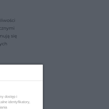
liwości
cznymi
mują się
nych
y dostęp i
lne identyfikatory,
iania