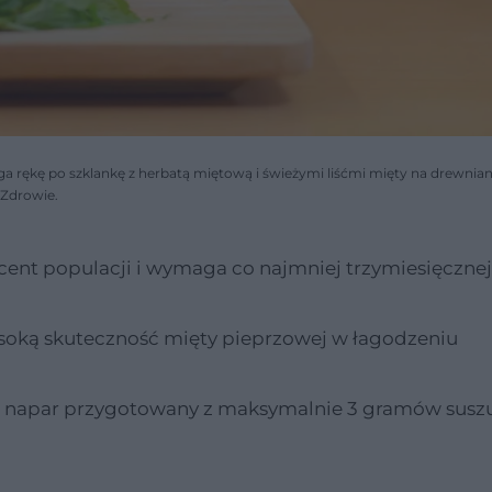
iąga rękę po szklankę z herbatą miętową i świeżymi liśćmi mięty na drewnia
Zdrowie.
rocent populacji i wymaga co najmniej trzymiesięcznej
soką skuteczność mięty pieprzowej w łagodzeniu
ć napar przygotowany z maksymalnie 3 gramów suszu 