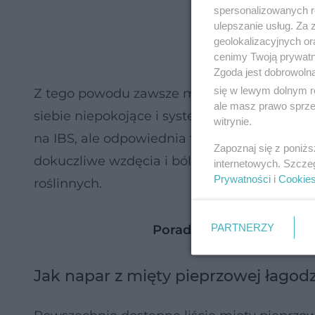
spersonalizowanych re
ulepszanie usług. Za
geolokalizacyjnych or
cenimy Twoją prywatno
Zgoda jest dobrowoln
się w lewym dolnym r
Z tego powodu zawsze musisz skonsultować s
ale masz prawo sprzec
siebie niepokojące i systematycznie wracaj
witrynie.
na IBS, ale odpowiednia terapia pozwala zn
Zapoznaj się z poniż
dokuczliwe wzdęcia i bóle za pomocą środk
internetowych. Szcze
Prywatności
i
Cookie
roślinnych.
PARTNERZY
Poradnik Zdrowie: ból z 
Jak napar z mięty pieprzowej łagod