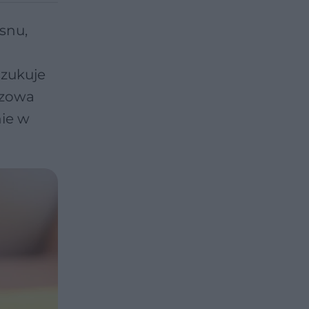
snu,
szukuje
rzowa
nie w