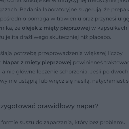
j od lat stosuje się w tradycyjnej medycynie jako
azach. Badania laboratoryjne sugerują, że prepar
bezpośrednio pomaga w trawieniu oraz przynosi ulgę
nika, że
olejek z mięty pieprzowej
w kapsułkach
 jelita drażliwego skuteczniej niż placebo.
lają potrzebę przeprowadzenia większej liczby
.
Napar z mięty pieprzowej
powinieneś traktowa
, a nie główne leczenie schorzenia. Jeśli po dwóch
wy nie ustąpią lub wręcz się nasilą, natychmiast 
przygotować prawidłowy napar?
w formie suszu do zaparzania, który bez problemu