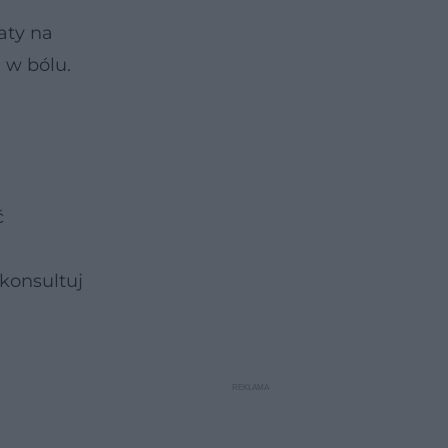
aty na
 w bólu.
ć
skonsultuj