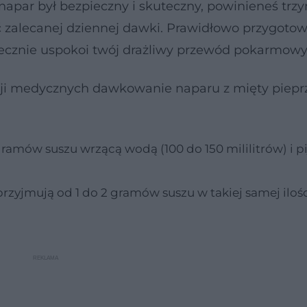
par był bezpieczny i skuteczny, powinieneś trzy
ć zalecanej dziennej dawki. Prawidłowo przygoto
tecznie uspokoi twój drażliwy przewód pokarmowy
cji medycznych dawkowanie naparu z mięty piepr
 gramów suszu wrzącą wodą (100 do 150 mililitrów) i p
 przyjmują od 1 do 2 gramów suszu w takiej samej ilo