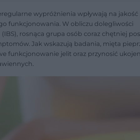
ieregularne wypróżnienia wpływają na jakość 
go funkcjonowania. W obliczu dolegliwości
 (IBS), rosnąca grupa osób coraz chętniej po
mptomów. Jak wskazują badania, mięta piep
funkcjonowanie jelit oraz przynosić ukoje
awiennych.