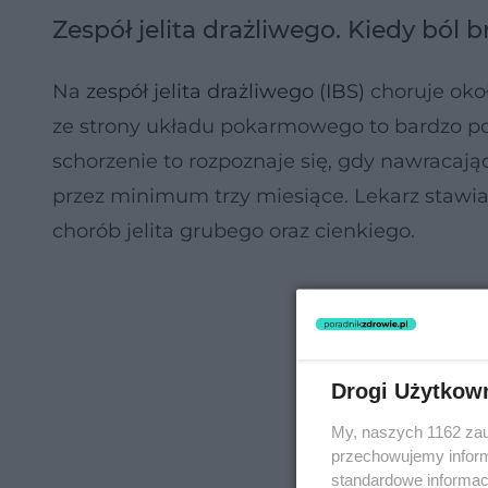
Zespół jelita drażliwego. Kiedy ból
Na
zespół jelita drażliwego (IBS)
choruje okoł
ze strony układu pokarmowego to bardzo 
schorzenie to rozpoznaje się, gdy nawracają
przez minimum trzy miesiące. Lekarz stawi
chorób jelita grubego oraz cienkiego.
Drogi Użytkow
My, naszych 1162 zau
przechowujemy informa
standardowe informac