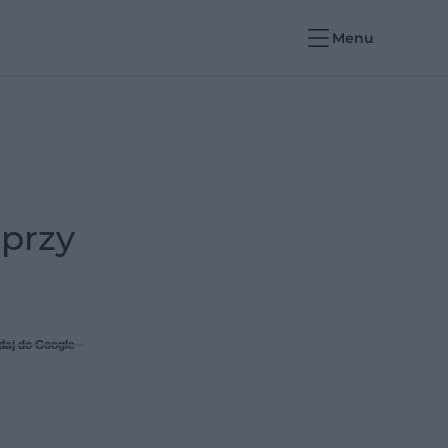
Menu
 przy
daj do Google