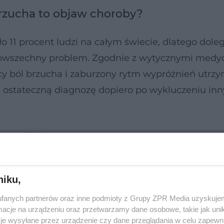
 brzucha to objaw choroby?
o 11 procent ludzi na całym świecie, dlatego doleg
powszechny problem. Zgodnie z wytycznymi medy
cy ból brzucha i zaburzony rytm wypróżnień utrzy
a ostateczną diagnozę dopiero po wykluczeniu in
niku,
fanych partnerów oraz inne podmioty z Grupy ZPR Media uzyskujem
cje na urządzeniu oraz przetwarzamy dane osobowe, takie jak unika
je wysyłane przez urządzenie czy dane przeglądania w celu zapewn